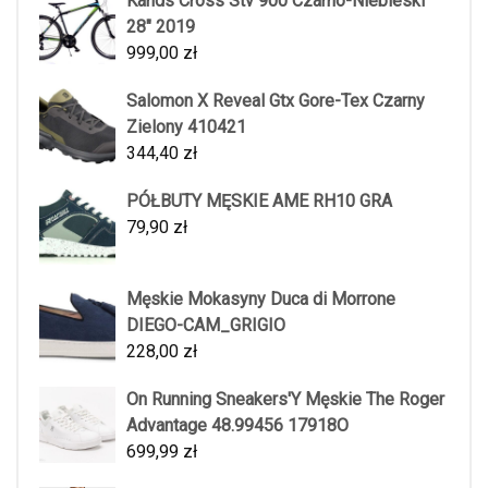
Kands Cross Stv 900 Czarno-Niebieski
28" 2019
999,00
zł
Salomon X Reveal Gtx Gore-Tex Czarny
Zielony 410421
344,40
zł
PÓŁBUTY MĘSKIE AME RH10 GRA
79,90
zł
Męskie Mokasyny Duca di Morrone
DIEGO-CAM_GRIGIO
228,00
zł
On Running Sneakers'Y Męskie The Roger
Advantage 48.99456 17918O
699,99
zł