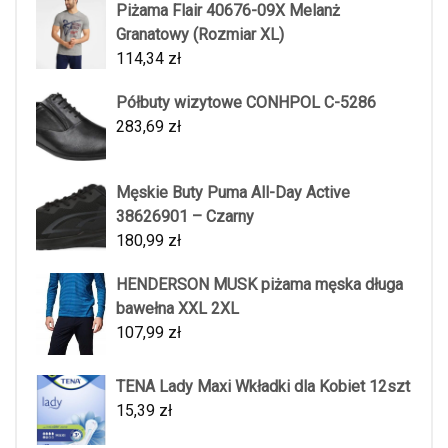
Piżama Flair 40676-09X Melanż
Granatowy (Rozmiar XL)
114,34
zł
Półbuty wizytowe CONHPOL C-5286
283,69
zł
Męskie Buty Puma All-Day Active
38626901 – Czarny
180,99
zł
HENDERSON MUSK piżama męska długa
bawełna XXL 2XL
107,99
zł
TENA Lady Maxi Wkładki dla Kobiet 12szt
15,39
zł