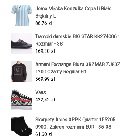
Joma Męska Koszulka Copa Ii Biało
Błękitny L
88,76
zł
Trampki damskie BIG STAR KK274006 :
Rozmiar - 38
169,30
zł
Armani Exchange Bluza 3RZMAB ZJ83Z
1200 Czarny Regular Fit
569,99
zł
Vans
422,42
zł
Skarpety Asics 3PPK Quarter 155205
0900 : Zakres rozmiaru EUR - 35-38
61,60
zł