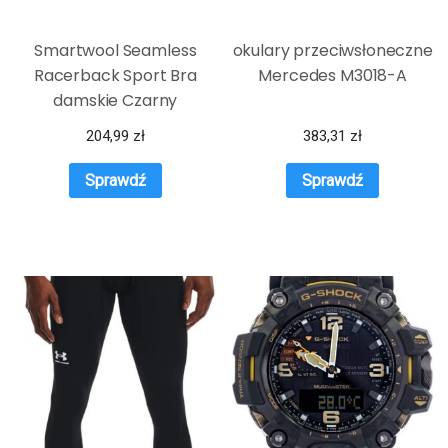
Smartwool Seamless
okulary przeciwsłoneczne
Racerback Sport Bra
Mercedes M3018-A
damskie Czarny
204,99
zł
383,31
zł
Sprawdź
Sprawdź