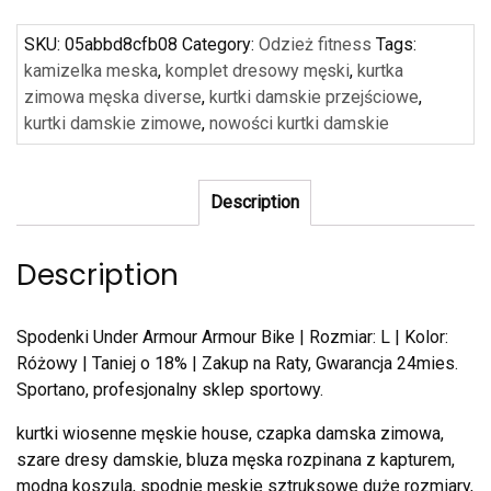
SKU:
05abbd8cfb08
Category:
Odzież fitness
Tags:
kamizelka meska
,
komplet dresowy męski
,
kurtka
zimowa męska diverse
,
kurtki damskie przejściowe
,
kurtki damskie zimowe
,
nowości kurtki damskie
Description
Description
Spodenki Under Armour Armour Bike | Rozmiar: L | Kolor:
Różowy | Taniej o 18% | Zakup na Raty, Gwarancja 24mies.
Sportano, profesjonalny sklep sportowy.
kurtki wiosenne męskie house, czapka damska zimowa,
szare dresy damskie, bluza męska rozpinana z kapturem,
modna koszula, spodnie męskie sztruksowe duże rozmiary,