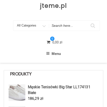
Skip
jteme.pl
to
content
Search
for
0
0,00
zł
Menu
PRODUKTY
Męskie Tenisówki Big Star LL174131
Białe
186,29
zł