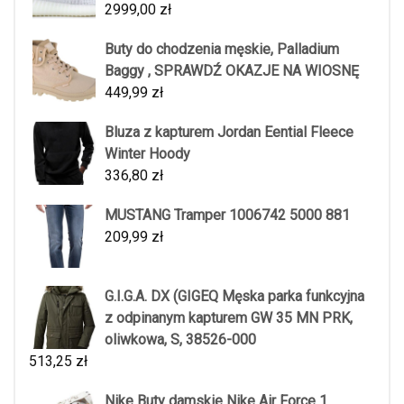
2999,00
zł
Buty do chodzenia męskie, Palladium
Baggy , SPRAWDŹ OKAZJE NA WIOSNĘ
449,99
zł
Bluza z kapturem Jordan Eential Fleece
Winter Hoody
336,80
zł
MUSTANG Tramper 1006742 5000 881
209,99
zł
G.I.G.A. DX (GIGEQ Męska parka funkcyjna
z odpinanym kapturem GW 35 MN PRK,
oliwkowa, S, 38526-000
513,25
zł
Nike Buty damskie Nike Air Force 1