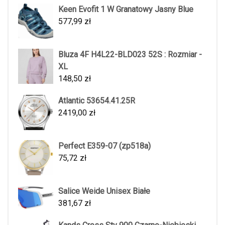
Keen Evofit 1 W Granatowy Jasny Blue
577,99
zł
Bluza 4F H4L22-BLD023 52S : Rozmiar -
XL
148,50
zł
Atlantic 53654.41.25R
2419,00
zł
Perfect E359-07 (zp518a)
75,72
zł
Salice Weide Unisex Białe
381,67
zł