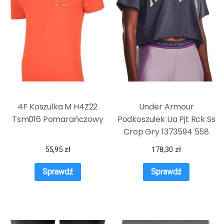
4F Koszulka M H4Z22
Under Armour
Tsm016 Pomarańczowy
Podkoszulek Ua Pjt Rck Ss
Crop Gry 1373594 558
55,95
zł
178,30
zł
Sprawdź
Sprawdź