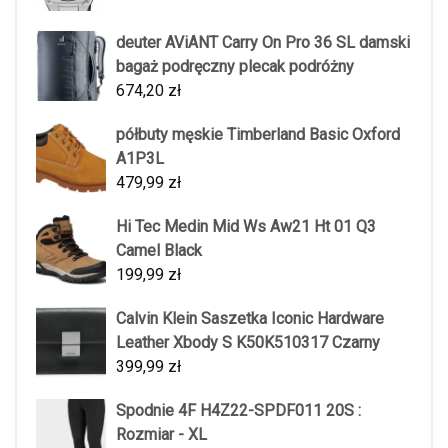
deuter AViANT Carry On Pro 36 SL damski
bagaż podręczny plecak podróżny
674,20
zł
półbuty męskie Timberland Basic Oxford
A1P3L
479,99
zł
Hi Tec Medin Mid Ws Aw21 Ht 01 Q3
Camel Black
199,99
zł
Calvin Klein Saszetka Iconic Hardware
Leather Xbody S K50K510317 Czarny
399,99
zł
Spodnie 4F H4Z22-SPDF011 20S :
Rozmiar - XL