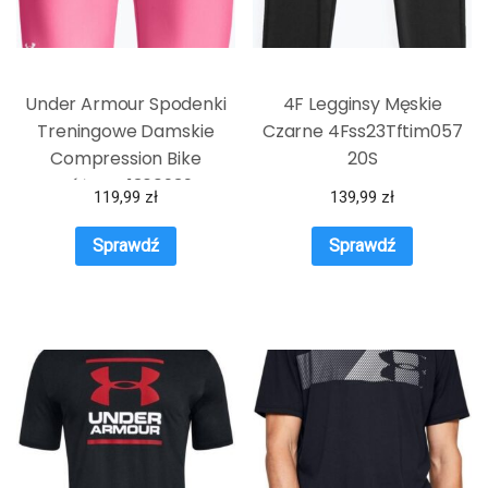
Under Armour Spodenki
4F Legginsy Męskie
Treningowe Damskie
Czarne 4Fss23Tftim057
Compression Bike
20S
Różowe 1360939
119,99
zł
139,99
zł
Sprawdź
Sprawdź