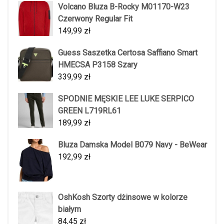
Volcano Bluza B-Rocky M01170-W23
Czerwony Regular Fit
149,99
zł
Guess Saszetka Certosa Saffiano Smart
HMECSA P3158 Szary
339,99
zł
SPODNIE MĘSKIE LEE LUKE SERPICO
GREEN L719RL61
189,99
zł
Bluza Damska Model B079 Navy - BeWear
192,99
zł
OshKosh Szorty dżinsowe w kolorze
białym
84,45
zł