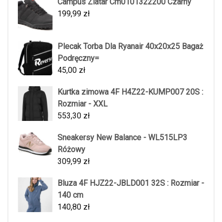
Campus Zlatar Cm0101322200 Czarny
199,99
zł
Plecak Torba Dla Ryanair 40x20x25 Bagaż
Podręczny=
45,00
zł
Kurtka zimowa 4F H4Z22-KUMP007 20S :
Rozmiar - XXL
553,30
zł
Sneakersy New Balance - WL515LP3
Różowy
309,99
zł
Bluza 4F HJZ22-JBLD001 32S : Rozmiar -
140 cm
140,80
zł