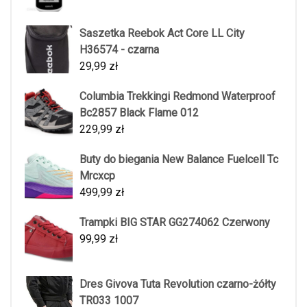
Saszetka Reebok Act Core LL City
H36574 - czarna
29,99
zł
Columbia Trekkingi Redmond Waterproof
Bc2857 Black Flame 012
229,99
zł
Buty do biegania New Balance Fuelcell Tc
Mrcxcp
499,99
zł
Trampki BIG STAR GG274062 Czerwony
99,99
zł
Dres Givova Tuta Revolution czarno-żółty
TR033 1007