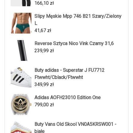
166,10
zł
Slipy Męskie Mpp 746 B21 Szary/Zielony
L
41,67
zł
Reverse Sztyca Nico Vink Czarny 31,6
239,99
zł
Buty adidas - Superstar J FU7712
Ftwwht/Cblack/Ftwwht
349,99
zł
Adidas AOFH23010 Edition One
799,00
zł
Buty Vans Old Skool VN0A5KRSW001 -
białe