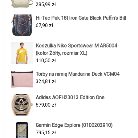
285,99
zł
Hi-Tec Pek 18l Iron Gate Black Puffin's Bill
67,90
zł
Koszulka Nike Sportswear M AR5004
(kolor Żółty, rozmiar XL)
110,50
zł
Torby na ramię Mandarina Duck VCM04
324,81
zł
Adidas AOFH23013 Edition One
679,00
zł
Garmin Edge Explore (0100202910)
795,15
zł