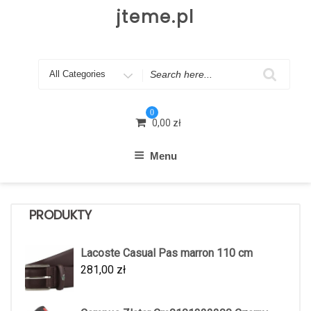
Skip
jteme.pl
to
content
Search
for
0
0,00
zł
Menu
PRODUKTY
Lacoste Casual Pas marron 110 cm
281,00
zł