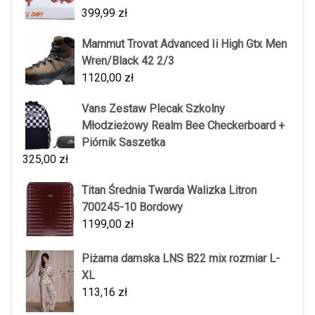
399,99
zł
Mammut Trovat Advanced Ii High Gtx Men
Wren/Black 42 2/3
1120,00
zł
Vans Zestaw Plecak Szkolny
Młodzieżowy Realm Bee Checkerboard +
Piórnik Saszetka
325,00
zł
Titan Średnia Twarda Walizka Litron
700245-10 Bordowy
1199,00
zł
Piżama damska LNS B22 mix rozmiar L-
XL
113,16
zł