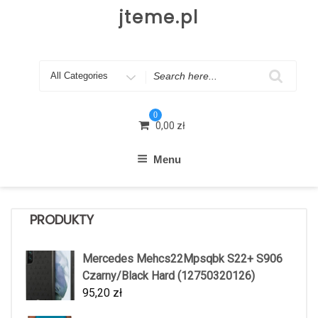
Skip
jteme.pl
to
content
Search
for
0
0,00
zł
Menu
PRODUKTY
Mercedes Mehcs22Mpsqbk S22+ S906
Czarny/Black Hard (12750320126)
95,20
zł