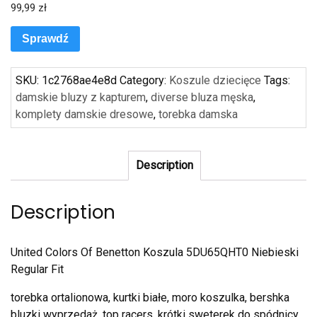
99,99
zł
Sprawdź
SKU:
1c2768ae4e8d
Category:
Koszule dziecięce
Tags:
damskie bluzy z kapturem
,
diverse bluza męska
,
komplety damskie dresowe
,
torebka damska
Description
Description
United Colors Of Benetton Koszula 5DU65QHT0 Niebieski
Regular Fit
torebka ortalionowa, kurtki białe, moro koszulka, bershka
bluzki wyprzedaż, top racers, krótki sweterek do spódnicy,