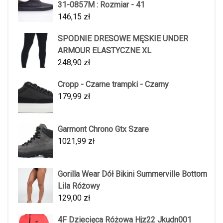
31-0857M : Rozmiar - 41
146,15
zł
SPODNIE DRESOWE MĘSKIE UNDER
ARMOUR ELASTYCZNE XL
248,90
zł
Cropp - Czarne trampki - Czarny
179,99
zł
Garmont Chrono Gtx Szare
1021,99
zł
Gorilla Wear Dół Bikini Summerville Bottom
Lila Różowy
129,00
zł
4F Dziecięca Różowa Hjz22 Jkudn001