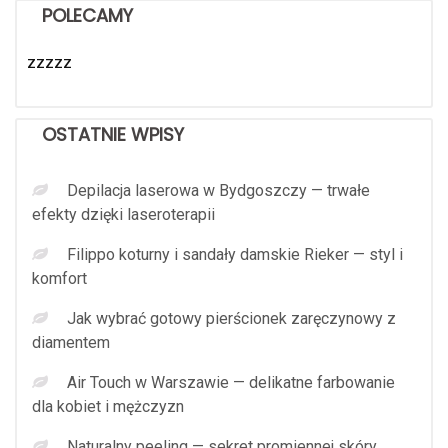
POLECAMY
zzzzz
OSTATNIE WPISY
Depilacja laserowa w Bydgoszczy — trwałe
efekty dzięki laseroterapii
Filippo koturny i sandały damskie Rieker — styl i
komfort
Jak wybrać gotowy pierścionek zaręczynowy z
diamentem
Air Touch w Warszawie — delikatne farbowanie
dla kobiet i mężczyzn
Naturalny peeling — sekret promiennej skóry