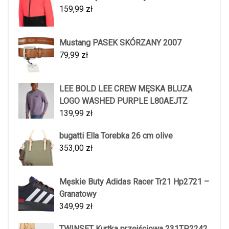
159,99
zł
Mustang PASEK SKÓRZANY 2007
79,99
zł
LEE BOLD LEE CREW MĘSKA BLUZA
LOGO WASHED PURPLE L80AEJTZ
139,99
zł
bugatti Ella Torebka 26 cm olive
353,00
zł
Męskie Buty Adidas Racer Tr21 Hp2721 –
Granatowy
349,99
zł
TWINSET Kurtka przejściowa 231TP2242