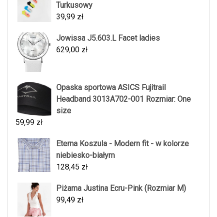
Turkusowy
39,99
zł
Jowissa J5.603.L Facet ladies
629,00
zł
Opaska sportowa ASICS Fujitrail
Headband 3013A702-001 Rozmiar: One
size
59,99
zł
Eterna Koszula - Modern fit - w kolorze
niebiesko-białym
128,45
zł
Piżama Justina Ecru-Pink (Rozmiar M)
99,49
zł