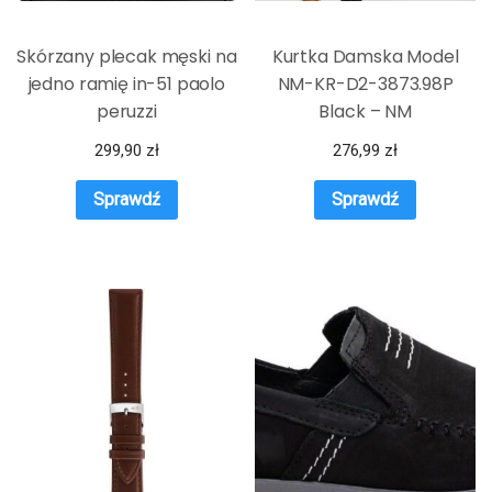
Skórzany plecak męski na
Kurtka Damska Model
jedno ramię in-51 paolo
NM-KR-D2-3873.98P
peruzzi
Black – NM
299,90
zł
276,99
zł
Sprawdź
Sprawdź