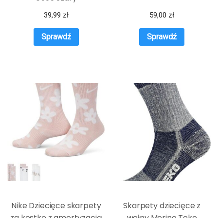
39,99
zł
59,00
zł
Sprawdź
Sprawdź
Nike Dziecięce skarpety
Skarpety dziecięce z
za kostkę z amortyzacją
wełny Merino Teko