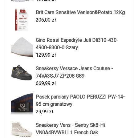
Brit Care Sensitive Venison&Potato 12Kg
206,00
zł
Gino Rossi Espadryle Juli Dli310-430-
4900-8300-0 Szary
129,99
zł
Sneakersy Versace Jeans Couture -
74VA3SJ7 ZP208 G89
669,99
zł
Pasek parciany PAOLO PERUZZI PW-14-
95 cm granatowy
29,99
zł
Sneakersy Vans - Sentry Sk8-Hi
VN0A4BVWBLL1 French Oak