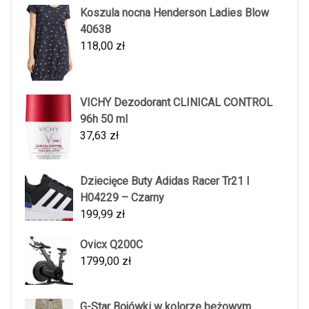
Koszula nocna Henderson Ladies Blow
40638
118,00
zł
VICHY Dezodorant CLINICAL CONTROL
96h 50 ml
37,63
zł
Dziecięce Buty Adidas Racer Tr21 I
H04229 – Czarny
199,99
zł
Ovicx Q200C
1799,00
zł
G-Star Bojówki w kolorze beżowym