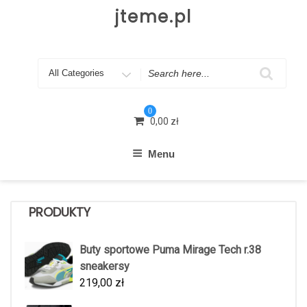
Skip
jteme.pl
to
content
Search
for
0
0,00
zł
Menu
PRODUKTY
Buty sportowe Puma Mirage Tech r.38
sneakersy
219,00
zł