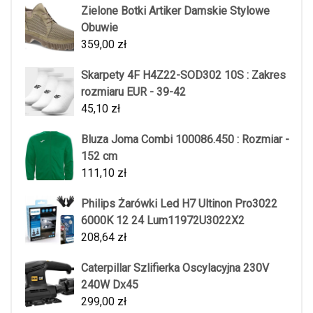
Zielone Botki Artiker Damskie Stylowe
Obuwie
359,00
zł
Skarpety 4F H4Z22-SOD302 10S : Zakres
rozmiaru EUR - 39-42
45,10
zł
Bluza Joma Combi 100086.450 : Rozmiar -
152 cm
111,10
zł
Philips Żarówki Led H7 Ultinon Pro3022
6000K 12 24 Lum11972U3022X2
208,64
zł
Caterpillar Szlifierka Oscylacyjna 230V
240W Dx45
299,00
zł