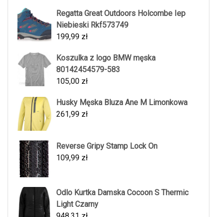
Regatta Great Outdoors Holcombe Iep
Niebieski Rkf573749
199,99
zł
Koszulka z logo BMW męska
80142454579-583
105,00
zł
Husky Męska Bluza Ane M Limonkowa
261,99
zł
Reverse Gripy Stamp Lock On
109,99
zł
Odlo Kurtka Damska Cocoon S Thermic
Light Czarny
948,31
zł