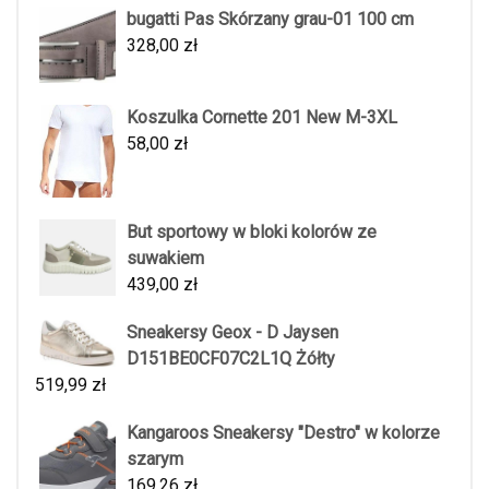
bugatti Pas Skórzany grau-01 100 cm
328,00
zł
Koszulka Cornette 201 New M-3XL
58,00
zł
But sportowy w bloki kolorów ze
suwakiem
439,00
zł
Sneakersy Geox - D Jaysen
D151BE0CF07C2L1Q Żółty
519,99
zł
Kangaroos Sneakersy "Destro" w kolorze
szarym
169,26
zł