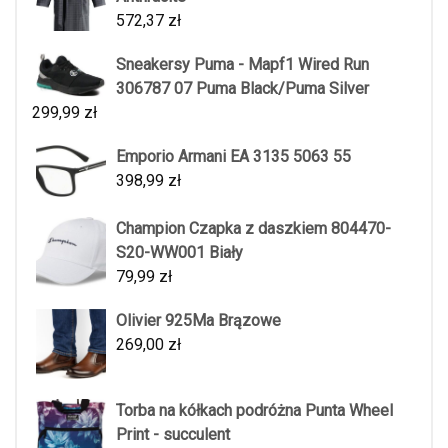
572,37
zł
Sneakersy Puma - Mapf1 Wired Run
306787 07 Puma Black/Puma Silver
299,99
zł
Emporio Armani EA 3135 5063 55
398,99
zł
Champion Czapka z daszkiem 804470-
S20-WW001 Biały
79,99
zł
Olivier 925Ma Brązowe
269,00
zł
Torba na kółkach podróżna Punta Wheel
Print - succulent