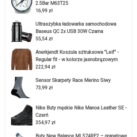
2.5Bar M63T25
16,99
zł
Ultraszybka ładowarka samochodowa
Baseus QC 2x USB 30W Czarna
55,54
zł
Anerkjendt Koszula sztruksowa "Leif" -
Regular fit - w kolorze jasnobrązowym
222,94
zł
Sensor Skarpety Race Merino Siwy
73,99
zł
Nike Buty męskie Nike Manoa Leather SE -
Czerń
354,97
zł
Buty New Balance ML574RE2 – granatowe