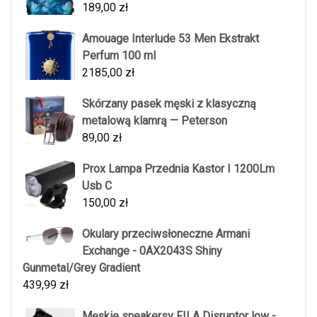
189,00
zł
Amouage Interlude 53 Men Ekstrakt
Perfum 100 ml
2185,00
zł
Skórzany pasek męski z klasyczną
metalową klamrą — Peterson
89,00
zł
Prox Lampa Przednia Kastor I 1200Lm
Usb C
150,00
zł
Okulary przeciwsłoneczne Armani
Exchange - 0AX2043S Shiny
Gunmetal/Grey Gradient
439,99
zł
Męskie sneakersy FILA Disruptor low -