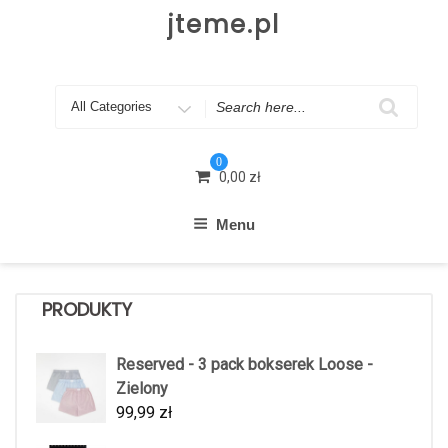
Skip
jteme.pl
to
content
Search
for
0
0,00
zł
Menu
PRODUKTY
Reserved - 3 pack bokserek Loose -
Zielony
99,99
zł