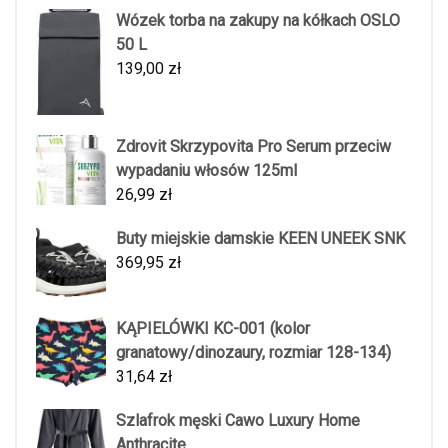
Wózek torba na zakupy na kółkach OSLO
50 L
139,00
zł
Zdrovit Skrzypovita Pro Serum przeciw
wypadaniu włosów 125ml
26,99
zł
Buty miejskie damskie KEEN UNEEK SNK
369,95
zł
KĄPIELÓWKI KC-001 (kolor
granatowy/dinozaury, rozmiar 128-134)
31,64
zł
Szlafrok męski Cawo Luxury Home
Anthracite