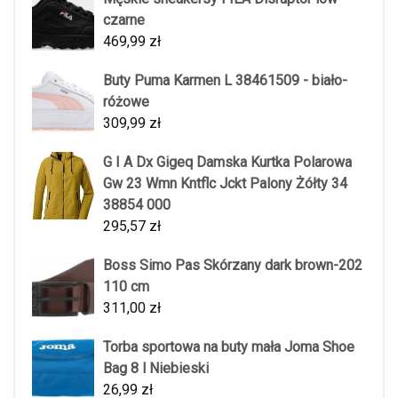
czarne
469,99
zł
Buty Puma Karmen L 38461509 - biało-
różowe
309,99
zł
G I A Dx Gigeq Damska Kurtka Polarowa
Gw 23 Wmn Kntflc Jckt Palony Żółty 34
38854 000
295,57
zł
Boss Simo Pas Skórzany dark brown-202
110 cm
311,00
zł
Torba sportowa na buty mała Joma Shoe
Bag 8 l Niebieski
26,99
zł