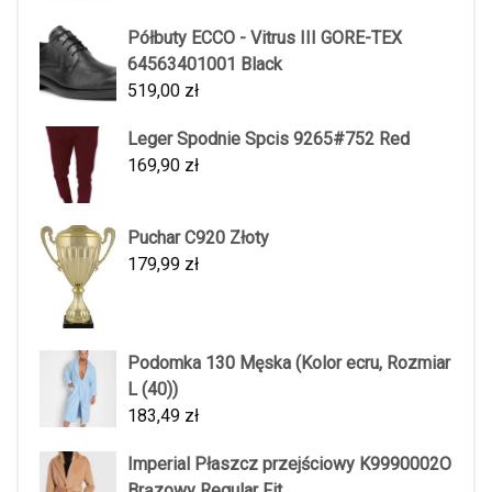
Półbuty ECCO - Vitrus III GORE-TEX
64563401001 Black
519,00
zł
Leger Spodnie Spcis 9265#752 Red
169,90
zł
Puchar C920 Złoty
179,99
zł
Podomka 130 Męska (Kolor ecru, Rozmiar
L (40))
183,49
zł
Imperial Płaszcz przejściowy K9990002O
Brązowy Regular Fit