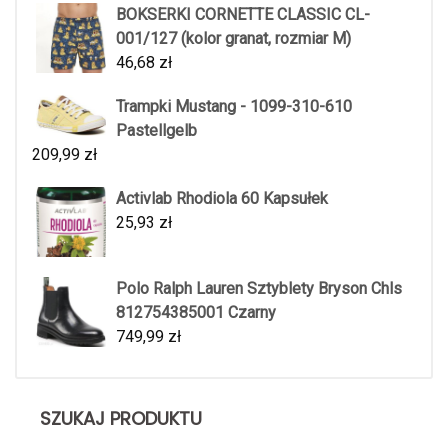
BOKSERKI CORNETTE CLASSIC CL-
001/127 (kolor granat, rozmiar M)
46,68
zł
Trampki Mustang - 1099-310-610
Pastellgelb
209,99
zł
Activlab Rhodiola 60 Kapsułek
25,93
zł
Polo Ralph Lauren Sztyblety Bryson Chls
812754385001 Czarny
749,99
zł
SZUKAJ PRODUKTU