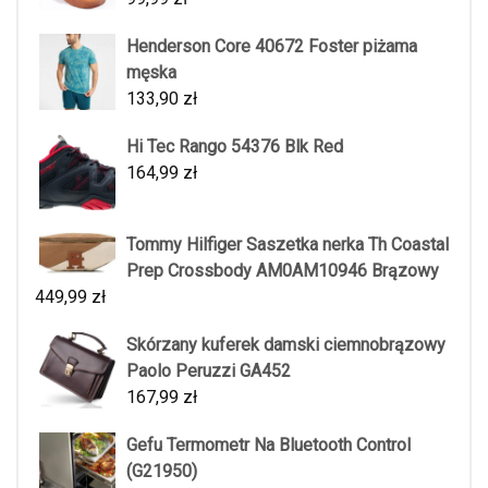
Henderson Core 40672 Foster piżama
męska
133,90
zł
Hi Tec Rango 54376 Blk Red
164,99
zł
Tommy Hilfiger Saszetka nerka Th Coastal
Prep Crossbody AM0AM10946 Brązowy
449,99
zł
Skórzany kuferek damski ciemnobrązowy
Paolo Peruzzi GA452
167,99
zł
Gefu Termometr Na Bluetooth Control
(G21950)