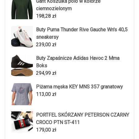
Gant Koszulka polo w kolorze
ciemnozielonym
198,28
zł
Buty Puma Thunder Rive Gauche Wn's 40,5
sneakersy
239,00
zł
Buty Zapaśnicze Adidas Havoc 2 Mma
Boks
294,99
zł
Piżama męska KEY MNS 357 granatowy
113,00
zł
PORTFEL SKÓRZANY PETERSON CZARNY
CROCO PTN ST-411
179,00
zł