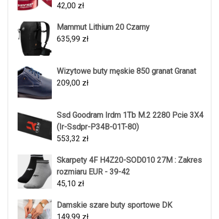
42,00
zł
Mammut Lithium 20 Czarny
635,99
zł
Wizytowe buty męskie 850 granat Granat
209,00
zł
Ssd Goodram Irdm 1Tb M.2 2280 Pcie 3X4
(Ir-Ssdpr-P34B-01T-80)
553,32
zł
Skarpety 4F H4Z20-SOD010 27M : Zakres
rozmiaru EUR - 39-42
45,10
zł
Damskie szare buty sportowe DK
149,99
zł