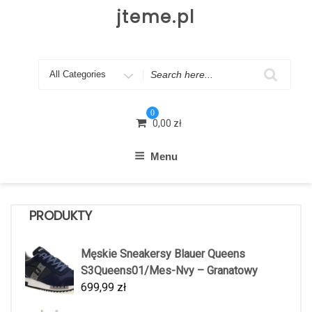
Skip
jteme.pl
to
content
Search
for
0
0,00
zł
Menu
PRODUKTY
Męskie Sneakersy Blauer Queens
S3Queens01/Mes-Nvy – Granatowy
699,99
zł