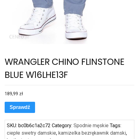
WRANGLER CHINO FLINSTONE
BLUE W16LHE13F
189,99
zł
Sprawdź
SKU:
bc0b6c1a2c72
Category:
Spodnie męskie
Tags:
ciepłe swetry damskie
,
kamizelka bezrękawnik damski
,