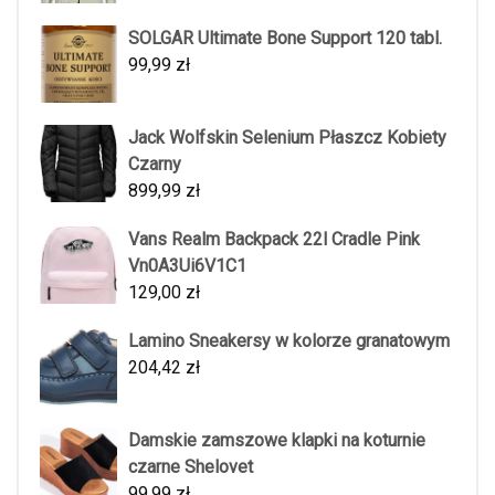
SOLGAR Ultimate Bone Support 120 tabl.
99,99
zł
Jack Wolfskin Selenium Płaszcz Kobiety
Czarny
899,99
zł
Vans Realm Backpack 22l Cradle Pink
Vn0A3Ui6V1C1
129,00
zł
Lamino Sneakersy w kolorze granatowym
204,42
zł
Damskie zamszowe klapki na koturnie
czarne Shelovet
99,99
zł