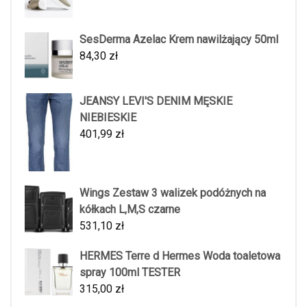
SesDerma Azelac Krem nawilżający 50ml
84,30
zł
JEANSY LEVI'S DENIM MĘSKIE
NIEBIESKIE
401,99
zł
Wings Zestaw 3 walizek podóżnych na
kółkach L,M,S czarne
531,10
zł
HERMES Terre d Hermes Woda toaletowa
spray 100ml TESTER
315,00
zł