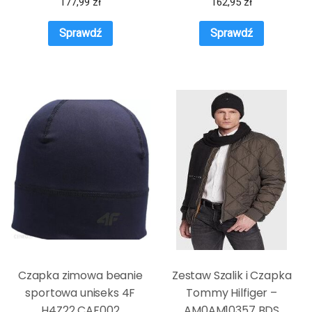
177,99
zł
162,95
zł
Sprawdź
Sprawdź
Czapka zimowa beanie
Zestaw Szalik i Czapka
sportowa uniseks 4F
Tommy Hilfiger –
H4Z22 CAF002
AM0AM10357 BDS