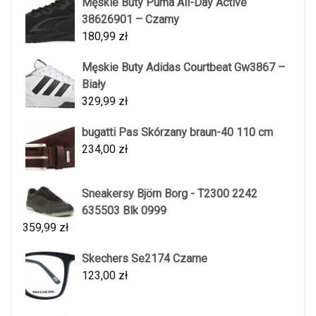
Męskie Buty Puma All-Day Active
38626901 – Czarny
180,99
zł
Męskie Buty Adidas Courtbeat Gw3867 –
Biały
329,99
zł
bugatti Pas Skórzany braun-40 110 cm
234,00
zł
Sneakersy Björn Borg - T2300 2242
635503 Blk 0999
359,99
zł
Skechers Se2174 Czarne
123,00
zł