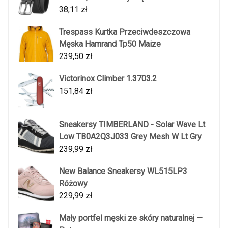
38,11
zł
Trespass Kurtka Przeciwdeszczowa
Męska Hamrand Tp50 Maize
239,50
zł
Victorinox Climber 1.3703.2
151,84
zł
Sneakersy TIMBERLAND - Solar Wave Lt
Low TB0A2Q3J033 Grey Mesh W Lt Gry
239,99
zł
New Balance Sneakersy WL515LP3
Różowy
229,99
zł
Mały portfel męski ze skóry naturalnej —