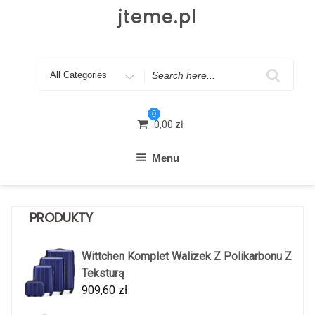
Skip
jteme.pl
to
content
Search
for
0
0,00
zł
Menu
PRODUKTY
Wittchen Komplet Walizek Z Polikarbonu Z
Teksturą
909,60
zł