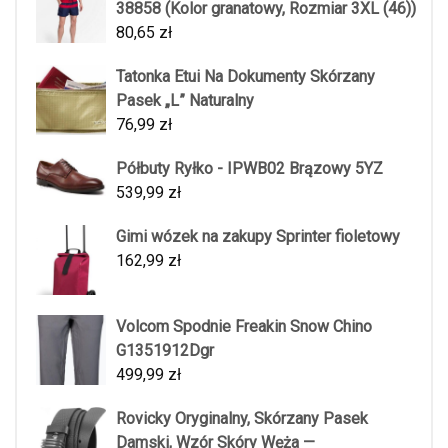
38858 (Kolor granatowy, Rozmiar 3XL (46))
80,65
zł
Tatonka Etui Na Dokumenty Skórzany
Pasek „L” Naturalny
76,99
zł
Półbuty Ryłko - IPWB02 Brązowy 5YZ
539,99
zł
Gimi wózek na zakupy Sprinter fioletowy
162,99
zł
Volcom Spodnie Freakin Snow Chino
G1351912Dgr
499,99
zł
Rovicky Oryginalny, Skórzany Pasek
Damski, Wzór Skóry Węża —