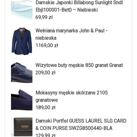
Damskie Japonki Billabong Sunlight Sndl
Ebjl100001-Bet0 – Niebieski
69,99
zł
Wełniana marynarka John & Paul -
niebieska
1169,00
zł
Wizytowe buty męskie 850 granat Granat
209,00
zł
Mokasyny męskie skórzane 2105
granatowe
189,00
zł
Damski Portfel GUESS LAUREL SLG CARD
& COIN PURSE SWZG8500440-BLA
129,99
zł