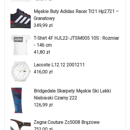
Męskie Buty Adidas Racer Tr21 Hp2721 –
Granatowy
349,99
zł
T-Shirt 4F HJL22-JTSM005 10S : Rozmiar
- 146 cm
41,80
zł
Lacoste L12.12 2001211
416,00
zł
Bridgedale Skarpety Męskie Ski Lekki
Niebieski Czarny 222
126,99
zł
Zegna Couture Zc5008 Brązowe
752,00
zł