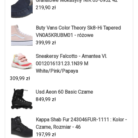
Granatowe Mokasyny NIK 03-0952 42
219,90
zł
Buty Vans Color Theory Sk8-Hi Tapered
VN0A5KRUBM01 - różowe
399,99
zł
Sneakersy Falcotto - Amantea Vl.
0012016131.23.1N39 M
White/Pink/Papaya
309,99
zł
Usd Aeon 60 Basic Czarne
849,99
zł
Kappa Shab Fur 243046FUR-1111 : Kolor -
Czarne, Rozmiar - 46
197,99
zł