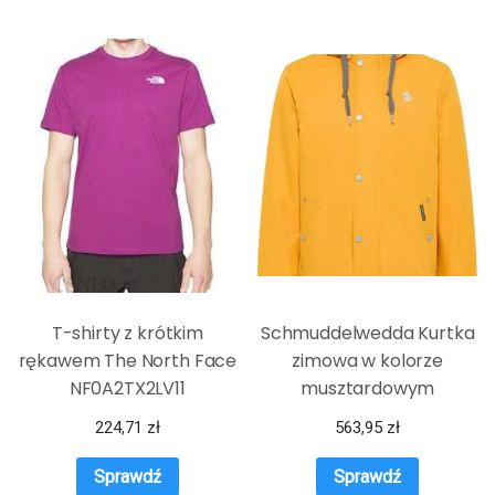
T-shirty z krótkim
Schmuddelwedda Kurtka
rękawem The North Face
zimowa w kolorze
NF0A2TX2LV11
musztardowym
224,71
zł
563,95
zł
Sprawdź
Sprawdź