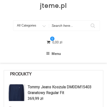
Skip
jteme.pl
to
content
Search
for
0
0,00
zł
Menu
PRODUKTY
Tommy Jeans Koszula DM0DM15403
Granatowy Regular Fit
369,99
zł