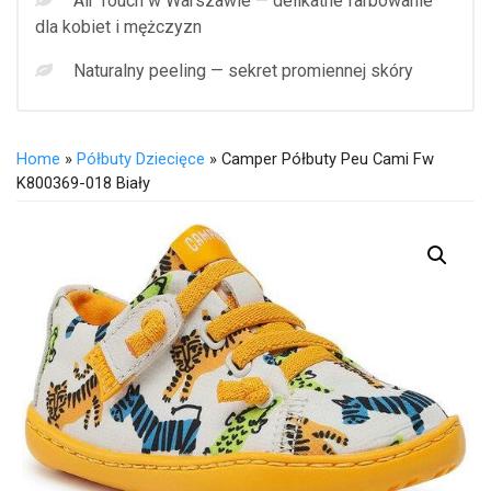
Air Touch w Warszawie — delikatne farbowanie
dla kobiet i mężczyzn
Naturalny peeling — sekret promiennej skóry
Home
»
Półbuty Dziecięce
» Camper Półbuty Peu Cami Fw
K800369-018 Biały