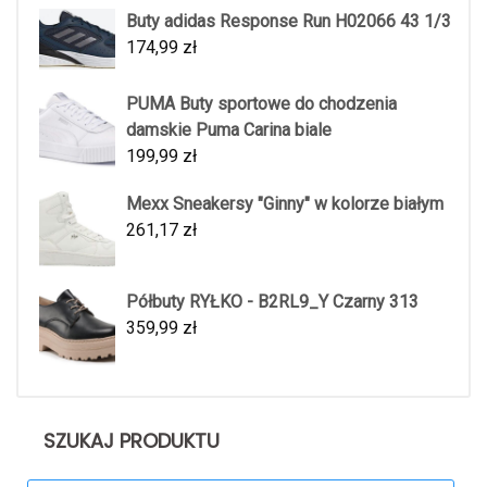
Buty adidas Response Run H02066 43 1/3
174,99
zł
PUMA Buty sportowe do chodzenia
damskie Puma Carina biale
199,99
zł
Mexx Sneakersy "Ginny" w kolorze białym
261,17
zł
Półbuty RYŁKO - B2RL9_Y Czarny 313
359,99
zł
SZUKAJ PRODUKTU