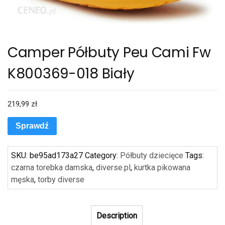
Camper Półbuty Peu Cami Fw
K800369-018 Biały
219,99
zł
Sprawdź
SKU:
be95ad173a27
Category:
Półbuty dziecięce
Tags:
czarna torebka damska
,
diverse.pl
,
kurtka pikowana
męska
,
torby diverse
Description