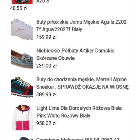
A20 S
48,55
zł
Buty piłkarskie Joma Męskie Aguila 2202
Tf Aguw2202Tf Biały
159,99
zł
Niebieskie Półbuty Artiker Damskie
Skórzane Obuwie
239,00
zł
Buty do chodzenia męskie, Merrell Alpine
Sneaker , SPRAWDŹ OKAZJE NA WIOSNĘ
389,99
zł
Light Lima Dla Dorosłych Różowa Biała
Pink White Różowy Biały
958,07
zł