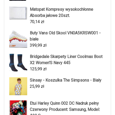
Matopat Kompresy wysokochłonne
Absorba jałowe 20szt.
70,14
zł
Buty Vans Old Skool VN0A5KRSW001 -
białe
399,99
zł
Bridgedale Skarpety Liner Coolmax Boot
X2 Women'S Navy 445
125,99
zł
Sinsay - Koszulka The Simpsons - Biały
25,99
zł
Etui Harley Quinn 002 DC Nadruk pełny
Czerwony Producent: Samsung, Model: