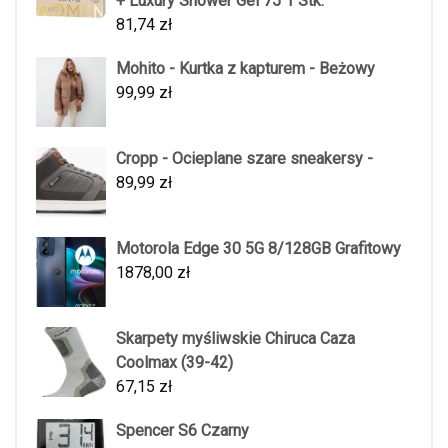
+ Luxury Shower Gel 75 1 Stk.
81,74
zł
Mohito - Kurtka z kapturem - Beżowy
99,99
zł
Cropp - Ocieplane szare sneakersy -
89,99
zł
Motorola Edge 30 5G 8/128GB Grafitowy
1878,00
zł
Skarpety myśliwskie Chiruca Caza
Coolmax (39-42)
67,15
zł
Spencer S6 Czarny