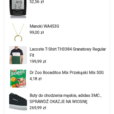
52,56
zł
Manoki WA453G
99,00
zł
Lacoste T-Shirt TH3384 Granatowy Regular
Fit
199,99
zł
Dr Zoo Bocaditos Mix Przekąski Mix 50G
4,18
zł
Buty do chodzenia męskie, adidas 3MC ,
SPRAWDŹ OKAZJE NA WIOSNĘ
269,99
zł