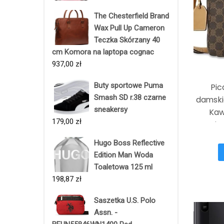
The Chesterfield Brand
Wax Pull Up Cameron
Teczka Skórzany 40
cm Komora na laptopa cognac
937,00
zł
Buty sportowe Puma
Pic
Smash SD r.38 czarne
damski
sneakersy
Kaw
179,00
zł
rozmiar
Hugo Boss Reflective
Edition Man Woda
Toaletowa 125 ml
198,87
zł
Saszetka U.S. Polo
Assn. -