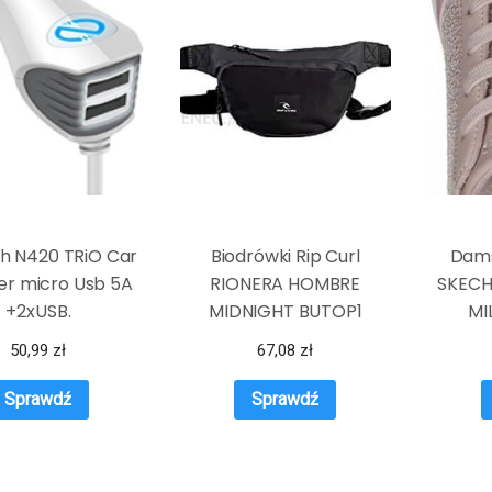
h N420 TRiO Car
Biodrówki Rip Curl
Dams
er micro Usb 5A
RIONERA HOMBRE
SKECH
+2xUSB.
MIDNIGHT BUTOP1
MI
50,99
zł
67,08
zł
Sprawdź
Sprawdź