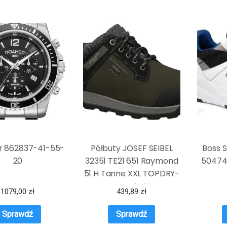
 862837-41-55-
Półbuty JOSEF SEIBEL
Boss 
20
32351 TE21 651 Raymond
50474
51 H Tanne XXL TOPDRY-
Tex Khaki
1079,00
zł
439,89
zł
Sprawdź
Sprawdź