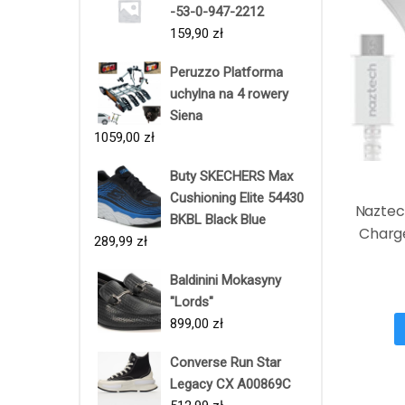
-53-0-947-2212
159,90
zł
Peruzzo Platforma
uchylna na 4 rowery
Siena
1059,00
zł
Buty SKECHERS Max
Cushioning Elite 54430
Naztec
BKBL Black Blue
Charg
289,99
zł
Baldinini Mokasyny
"Lords"
899,00
zł
Converse Run Star
Legacy CX A00869C