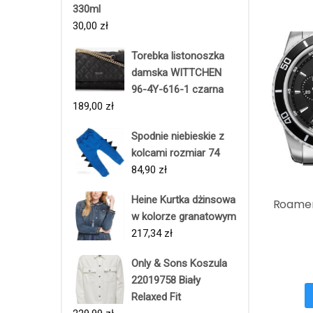
330ml
30,00
zł
Torebka listonoszka
damska WITTCHEN
96-4Y-616-1 czarna
189,00
zł
Spodnie niebieskie z
kolcami rozmiar 74
84,90
zł
Heine Kurtka dżinsowa
Roamer
w kolorze granatowym
217,34
zł
Only & Sons Koszula
22019758 Biały
Relaxed Fit