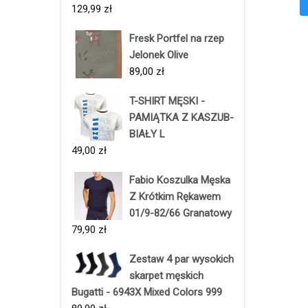
129,99
zł
Fresk Portfel na rzep
Jelonek Olive
89,00
zł
T-SHIRT MĘSKI -
PAMIĄTKA Z KASZUB-
BIAŁY L
49,00
zł
Fabio Koszulka Męska
Z Krótkim Rękawem
01/9-82/66 Granatowy
79,90
zł
Zestaw 4 par wysokich
skarpet męskich
Bugatti - 6943X Mixed Colors 999