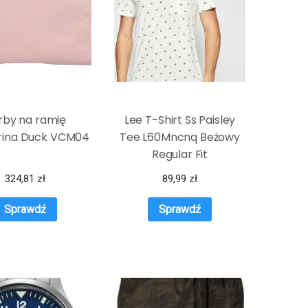
rby na ramię
Lee T-Shirt Ss Paisley
ina Duck VCM04
Tee L60Mncnq Beżowy
Regular Fit
324,81
zł
89,99
zł
Sprawdź
Sprawdź