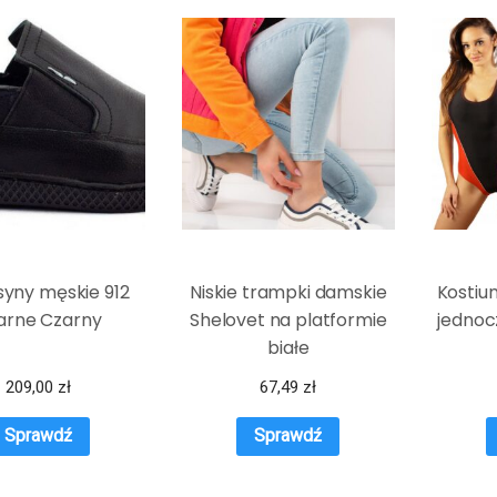
yny męskie 912
Niskie trampki damskie
Kostiu
arne Czarny
Shelovet na platformie
jednoc
białe
209,00
zł
67,49
zł
Sprawdź
Sprawdź