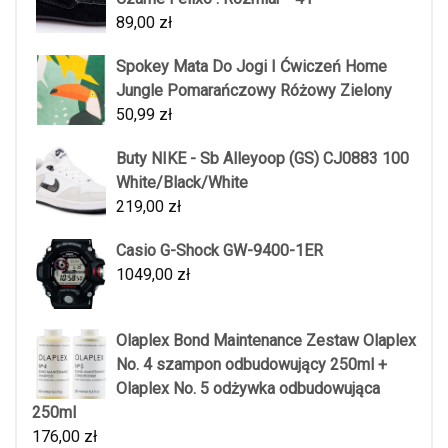
89,00
zł
Spokey Mata Do Jogi I Ćwiczeń Home
Jungle Pomarańczowy Różowy Zielony
50,99
zł
Buty NIKE - Sb Alleyoop (GS) CJ0883 100
White/Black/White
219,00
zł
Casio G-Shock GW-9400-1ER
1049,00
zł
Olaplex Bond Maintenance Zestaw Olaplex
No. 4 szampon odbudowujący 250ml +
Olaplex No. 5 odżywka odbudowująca
250ml
176,00
zł