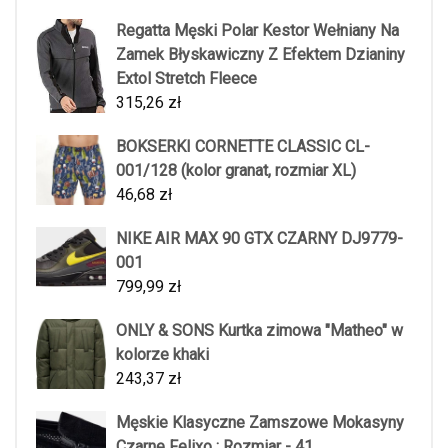
Regatta Męski Polar Kestor Wełniany Na
Zamek Błyskawiczny Z Efektem Dzianiny
Extol Stretch Fleece
315,26
zł
BOKSERKI CORNETTE CLASSIC CL-
001/128 (kolor granat, rozmiar XL)
46,68
zł
NIKE AIR MAX 90 GTX CZARNY DJ9779-
001
799,99
zł
ONLY & SONS Kurtka zimowa "Matheo" w
kolorze khaki
243,37
zł
Męskie Klasyczne Zamszowe Mokasyny
Czarne Felixo : Rozmiar - 41