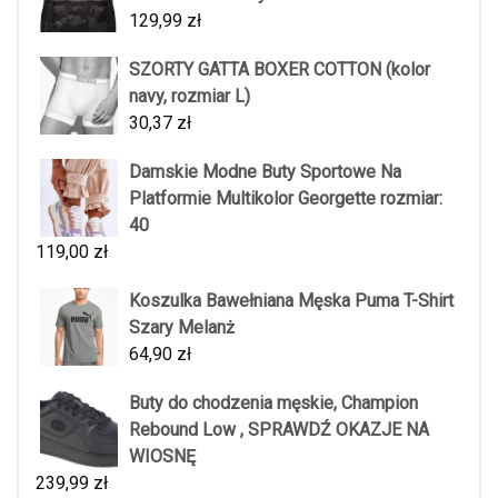
129,99
zł
SZORTY GATTA BOXER COTTON (kolor
navy, rozmiar L)
30,37
zł
Damskie Modne Buty Sportowe Na
Platformie Multikolor Georgette rozmiar:
40
119,00
zł
Koszulka Bawełniana Męska Puma T-Shirt
Szary Melanż
64,90
zł
Buty do chodzenia męskie, Champion
Rebound Low , SPRAWDŹ OKAZJE NA
WIOSNĘ
239,99
zł