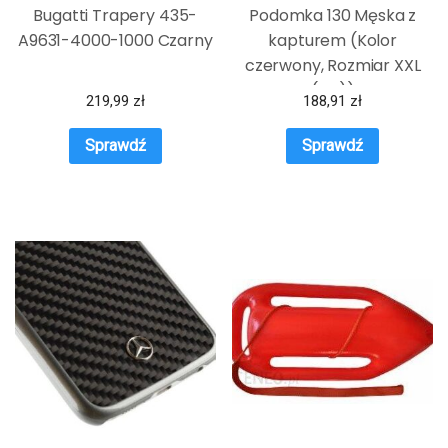
Bugatti Trapery 435-
Podomka 130 Męska z
A9631-4000-1000 Czarny
kapturem (Kolor
czerwony, Rozmiar XXL
(44))
219,99
zł
188,91
zł
Sprawdź
Sprawdź