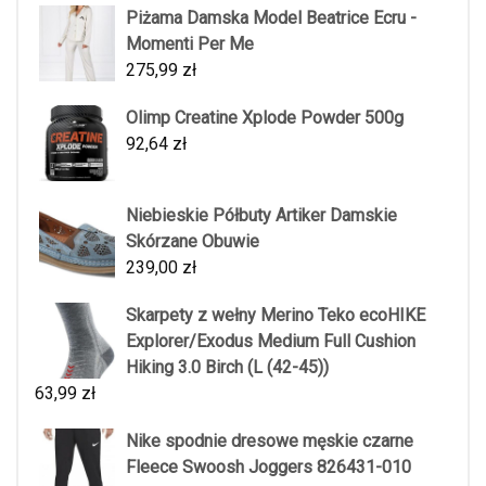
Piżama Damska Model Beatrice Ecru -
Momenti Per Me
275,99
zł
Olimp Creatine Xplode Powder 500g
92,64
zł
Niebieskie Półbuty Artiker Damskie
Skórzane Obuwie
239,00
zł
Skarpety z wełny Merino Teko ecoHIKE
Explorer/Exodus Medium Full Cushion
Hiking 3.0 Birch (L (42-45))
63,99
zł
Nike spodnie dresowe męskie czarne
Fleece Swoosh Joggers 826431-010