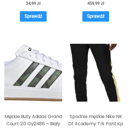
SPRAWDŹ OKAZJE NA
34,99
zł
459,99
zł
WIOSNĘ
Sprawdź
Sprawdź
Męskie Buty Adidas Grand
Spodnie męskie Nike NK
Court 2.0 Gy2486 – Biały
Df Academy Trk Pant Kp