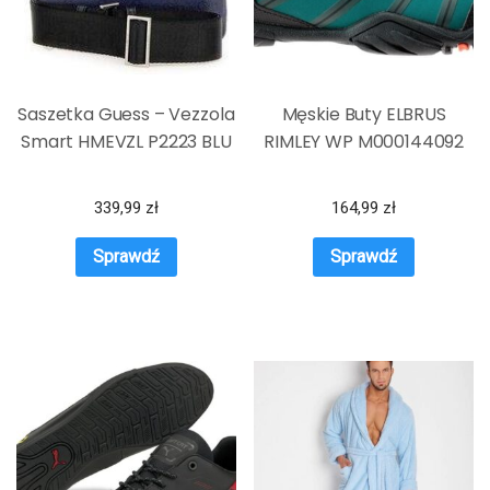
Saszetka Guess – Vezzola
Męskie Buty ELBRUS
Smart HMEVZL P2223 BLU
RIMLEY WP M000144092
339,99
zł
164,99
zł
Sprawdź
Sprawdź