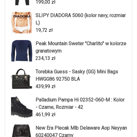
199,00
zł
SLIPY DIADORA 5060 (kolor navy, rozmiar
L)
19,72
zł
Peak Mountain Sweter "Charlito" w kolorze
granatowym
234,13
zł
Torebka Guess - Sasky (GG) Mini Bags
HWGG86 92750 BLA
439,99
zł
Palladium Pampa Hi 02352-060-M : Kolor
- Czarne, Rozmiar - 42
461,99
zł
New Era Plecak Mlb Delaware Aop Neyyan
60240047 Czarny