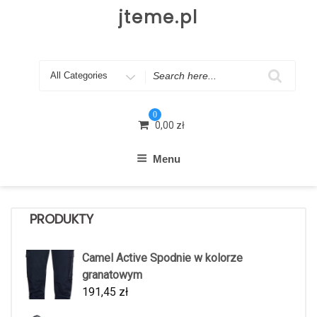
Skip
jteme.pl
to
content
Search
for
0
0,00
zł
Menu
PRODUKTY
Camel Active Spodnie w kolorze
granatowym
191,45
zł