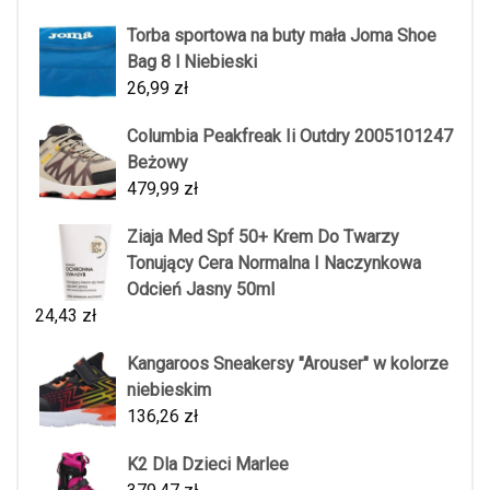
Torba sportowa na buty mała Joma Shoe
Bag 8 l Niebieski
26,99
zł
Columbia Peakfreak Ii Outdry 2005101247
Beżowy
479,99
zł
Ziaja Med Spf 50+ Krem Do Twarzy
Tonujący Cera Normalna I Naczynkowa
Odcień Jasny 50ml
24,43
zł
Kangaroos Sneakersy "Arouser" w kolorze
niebieskim
136,26
zł
K2 Dla Dzieci Marlee