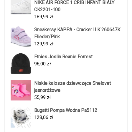
NIKE AIR FORCE 1 CRIB INFANT BIALY
CK2201-100
189,99
zł
Sneakersy KAPPA - Cracker II K 260647K
Flieder/Pink
129,99
zł
Etnies Joslin Beanie Forrest
96,00
zł
Niskie kalosze dziewczęce Shelovet
jasnoróżowe
55,99
zł
Bugatti Pompa Wodna Pa5112
128,06
zł