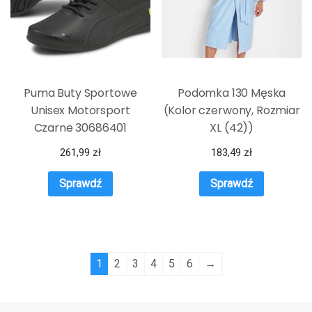
Puma Buty Sportowe
Podomka 130 Męska
Unisex Motorsport
(Kolor czerwony, Rozmiar
Czarne 30686401
XL (42))
261,99
zł
183,49
zł
Sprawdź
Sprawdź
1
2
3
4
5
6
→