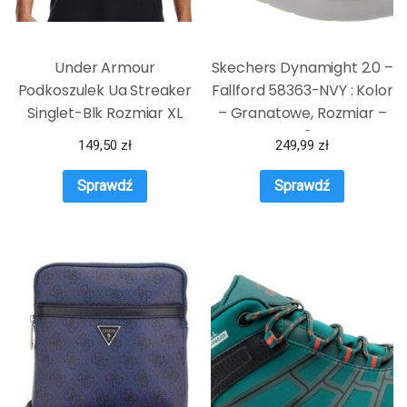
Under Armour
Skechers Dynamight 2.0 –
Podkoszulek Ua Streaker
Fallford 58363-NVY : Kolor
Singlet-Blk Rozmiar XL
– Granatowe, Rozmiar –
43
149,50
zł
249,99
zł
Sprawdź
Sprawdź