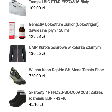
Trampki BIG STAR EE274316 Biały
109,00
zł
Genactiv Colostrum Junior (Colostrigen),
zawiesina, płyn 150 ml
129,98
zł
CMP Kurtka polarowa w kolorze czarnym
130,56
zł
Wilson Kaos Rapide Sft Mens Tennis Shoe
720,00
zł
Skarpety 4F H4Z20-SOM009 20S : Zakres
rozmiaru EUR - 43-46
45,10
zł