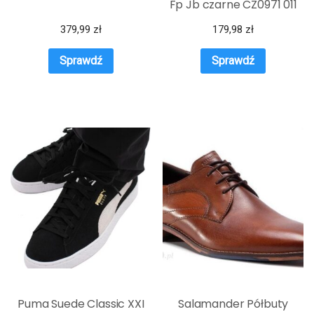
Fp Jb czarne CZ0971 011
379,99
zł
179,98
zł
Sprawdź
Sprawdź
Puma Suede Classic XXI
Salamander Półbuty