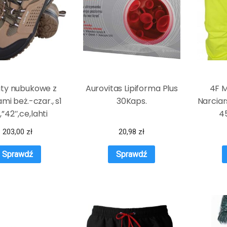
uty nubukowe z
Aurovitas Lipiforma Plus
4F M
mi beż.-czar., s1
30Kaps.
Narciar
,”42″,ce,lahti
4
203,00
zł
20,98
zł
Sprawdź
Sprawdź