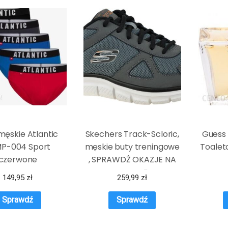
 męskie Atlantic
Skechers Track-Scloric,
Guess
P-004 Sport
męskie buty treningowe
Toalet
czerwone
, SPRAWDŹ OKAZJE NA
WIOSNĘ
149,95
zł
259,99
zł
Sprawdź
Sprawdź