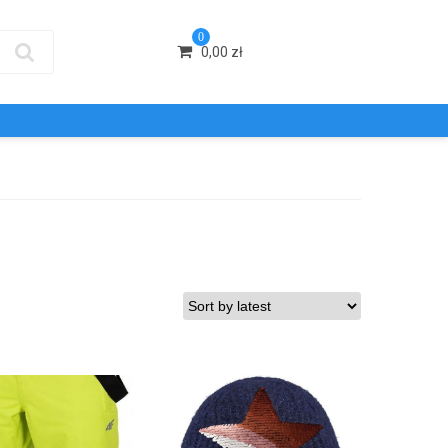
0
0,00
zł