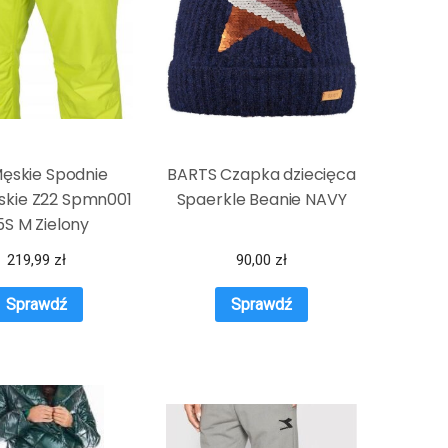
ęskie Spodnie
BARTS Czapka dziecięca
skie Z22 Spmn001
Spaerkle Beanie NAVY
5S M Zielony
219,99
zł
90,00
zł
Sprawdź
Sprawdź