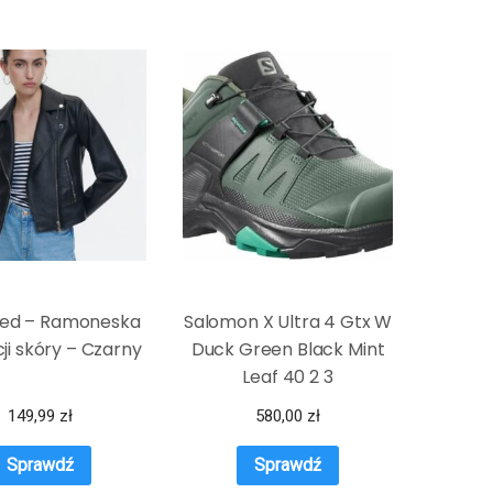
ved – Ramoneska
Salomon X Ultra 4 Gtx W
cji skóry – Czarny
Duck Green Black Mint
Leaf 40 2 3
149,99
zł
580,00
zł
Sprawdź
Sprawdź