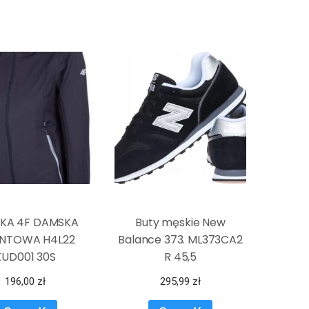
KA 4F DAMSKA
Buty męskie New
NTOWA H4L22
Balance 373. ML373CA2
KUD001 30S
R 45,5
196,00
zł
295,99
zł