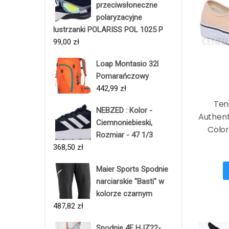
przeciwsłoneczne
polaryzacyjne
lustrzanki POLARISS POL 1025 P
99,00
zł
Loap Montasio 32l
Pomarańczowy
442,99
zł
Ten
NEBZED : Kolor -
Authen
Ciemnoniebieski,
Colo
Rozmiar - 47 1/3
368,50
zł
Maier Sports Spodnie
narciarskie "Basti" w
kolorze czarnym
487,82
zł
Spodnie 4F HJZ22-