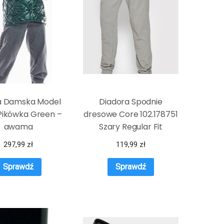
a Damska Model
Diadora Spodnie
Pikówka Green –
dresowe Core 102.178751
awama
Szary Regular Fit
297,99
zł
119,99
zł
Sprawdź
Sprawdź