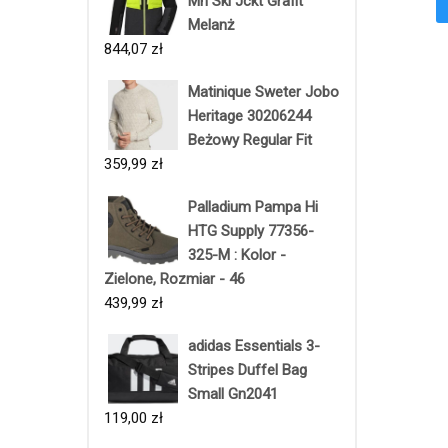
Mn Ski Jckt Grafit
Melanż
844,07
zł
Matinique Sweter Jobo
Heritage 30206244
Beżowy Regular Fit
359,99
zł
Palladium Pampa Hi
HTG Supply 77356-
325-M : Kolor -
Zielone, Rozmiar - 46
439,99
zł
adidas Essentials 3-
Stripes Duffel Bag
Small Gn2041
119,00
zł