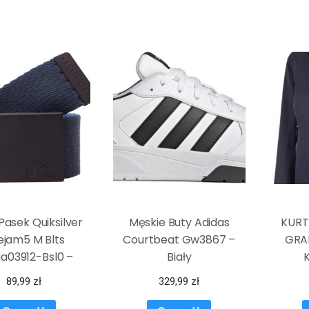
Pasek Quiksilver
Męskie Buty Adidas
KURT
ejam5 M Blts
Courtbeat Gw3867 –
GRA
a03912-Bsl0 –
Biały
Granatowy
89,99
zł
329,99
zł