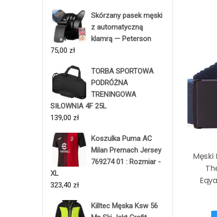
Skórzany pasek męski
z automatyczną
klamrą — Peterson
75,00
zł
TORBA SPORTOWA
PODRÓŻNA
TRENINGOWA
SIŁOWNIA 4F 25L
139,00
zł
Koszulka Puma AC
Milan Premach Jersey
Męski 
769274 01 : Rozmiar -
Th
XL
Eqya
323,40
zł
Killtec Męska Ksw 56