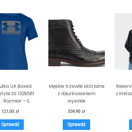
ulka UA Boxed
Męskie trzewiki skórzane
Reser
style SS 1329581
z dziurkowaniem
z imita
 : Rozmiar – S
wysokie
121,00
zł
359,90
zł
Sprawdź
Sprawdź