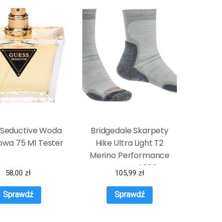
 Seductive Woda
Bridgedale Skarpety
owa 75 Ml Tester
Hike Ultra Light T2
Merino Performance
Gunmetal 866
58,00
zł
105,99
zł
Sprawdź
Sprawdź