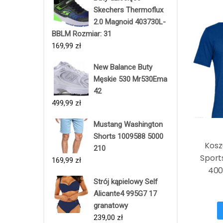
Skechers Thermoflux
2.0 Magnoid 403730L-
BBLM Rozmiar: 31
169,99
zł
New Balance Buty
Męskie 530 Mr530Ema
42
499,99
zł
Mustang Washington
Shorts 1009588 5000
Kosz
210
Sport
169,99
zł
400
Strój kąpielowy Self
Alicante4 995G7 17
granatowy
239,00
zł