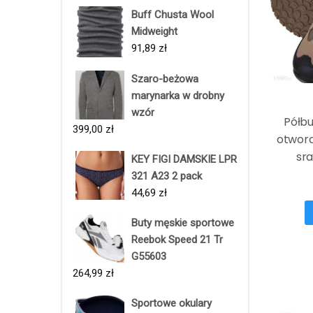
Buff Chusta Wool
Midweight
91,89
zł
Szaro-beżowa
marynarka w drobny
wzór
Półb
399,00
zł
otwora
sra
KEY FIGI DAMSKIE LPR
321 A23 2 pack
44,69
zł
Buty męskie sportowe
Reebok Speed 21 Tr
G55603
264,99
zł
Sportowe okulary