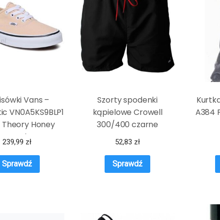
isówki Vans –
Szorty spodenki
Kurtk
tic VN0A5KS9BLP1
kąpielowe Crowell
A384 
r Theory Honey
300/400 czarne
Peach
239,99
zł
52,83
zł
Sprawdź
Sprawdź