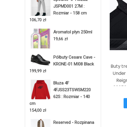
JSPMD001 27M :
Rozmiar - 158 cm
106,70
zł
Aromatol płyn 250ml
19,66
zł
Półbuty Cesare Cave -
KRONE-01 MI08 Black
Buty t
199,99
zł
Under
Reig
Bluza 4F
30250
4FJSS23TSWSM220
24H , 
62S : Rozmiar - 140
cm
154,00
zł
Reserved - Rozpinana