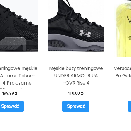
reningowe męskie
Męskie buty treningowe
Versac
 Armour Tribase
UNDER ARMOUR UA
Po Gol
n 4 Pro czarne
HOVR Rise 4
80 , WYSYŁKA W
499,99
zł
410,00
zł
30 DNI NA ZWROT
Sprawdź
Sprawdź