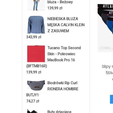
bluza - Beżowy
139,99
zł
NIEBIESKA BLUZA
MĘSKA CALVIN KLEIN
Z ZASUWEM
343,99
zł
Tucano Top Second
Skin - Pokrowiec
MacBook Pro 16
Slipy
(BFTMB16R)
5SM
139,99
zł
Biodrówki Rip Curl
RIONERA HOMBRE
BUTJY1
74,27
zł
Buty dziecięce