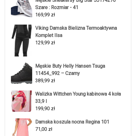
Męskie Sneakersy Big Star JJ174276
Szare : Rozmiar - 41
169,99
zł
Viking Damska Bielizna Termoaktywna
Komplet Ilsa
129,99
zł
Męskie Buty Helly Hansen Tsuga
11454_992 – Czarny
389,99
zł
Walizka Wittchen Young kabinowa 4 koła
33,9 l
199,90
zł
Damska koszula nocna Regina 101
71,00
zł