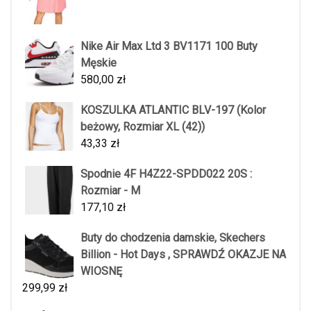
Nike Air Max Ltd 3 BV1171 100 Buty
Męskie
580,00
zł
KOSZULKA ATLANTIC BLV-197 (Kolor
beżowy, Rozmiar XL (42))
43,33
zł
Spodnie 4F H4Z22-SPDD022 20S :
Rozmiar - M
177,10
zł
Buty do chodzenia damskie, Skechers
Billion - Hot Days , SPRAWDŹ OKAZJE NA
WIOSNĘ
299,99
zł