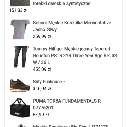
torebki damskie syntetyczne
151,83
zł
Sensor Męskie Koszulka Merino Active
Jasno. Siwy
259,99
zł
Tommy Hilfiger Męskie jeansy Tapered
Houston PSTR 3YR Three Year Age Blk, 38
W / 36 L
455,89
zł
Buty Funhouse -
316,04
zł
PUMA TORBA FUNDAMENTALS R
07776201
83,99
zł