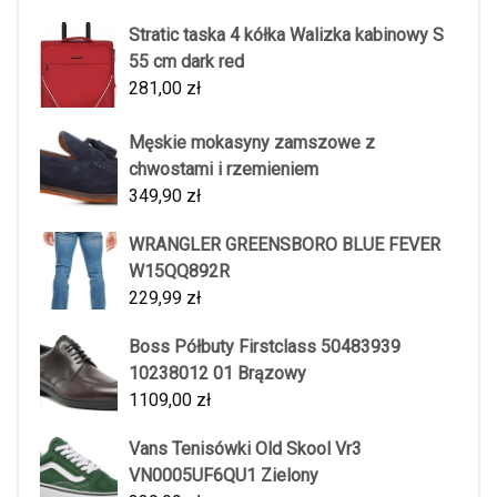
Stratic taska 4 kółka Walizka kabinowy S
55 cm dark red
281,00
zł
Męskie mokasyny zamszowe z
chwostami i rzemieniem
349,90
zł
WRANGLER GREENSBORO BLUE FEVER
W15QQ892R
229,99
zł
Boss Półbuty Firstclass 50483939
10238012 01 Brązowy
1109,00
zł
Vans Tenisówki Old Skool Vr3
VN0005UF6QU1 Zielony