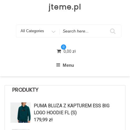
Skip
jteme.pl
to
content
Search
for
0
0,00
zł
Menu
PRODUKTY
PUMA BLUZA Z KAPTUREM ESS BIG
LOGO HOODIE FL (S)
179,99
zł