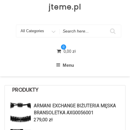
Skip
jteme.pl
to
content
Search
for
0
0,00
zł
Menu
PRODUKTY
ARMANI EXCHANGE BIŻUTERIA MĘSKA
BRANSOLETKA AXG0056001
279,00
zł