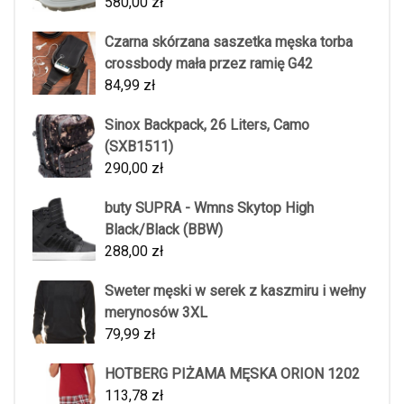
580,00
zł
Czarna skórzana saszetka męska torba
crossbody mała przez ramię G42
84,99
zł
Sinox Backpack, 26 Liters, Camo
(SXB1511)
290,00
zł
buty SUPRA - Wmns Skytop High
Black/Black (BBW)
288,00
zł
Sweter męski w serek z kaszmiru i wełny
merynosów 3XL
79,99
zł
HOTBERG PIŻAMA MĘSKA ORION 1202
113,78
zł