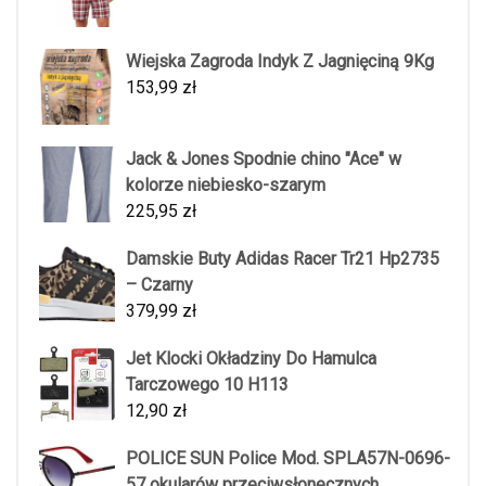
Wiejska Zagroda Indyk Z Jagnięciną 9Kg
153,99
zł
Jack & Jones Spodnie chino "Ace" w
kolorze niebiesko-szarym
225,95
zł
Damskie Buty Adidas Racer Tr21 Hp2735
– Czarny
379,99
zł
Jet Klocki Okładziny Do Hamulca
Tarczowego 10 H113
12,90
zł
POLICE SUN Police Mod. SPLA57N-0696-
57 okularów przeciwsłonecznych,