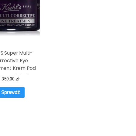
’S Super Multi-
rrective Eye
ment Krem Pod
y O Działaniu
359,00
zł
dzającym 28 Ml
Sprawdź