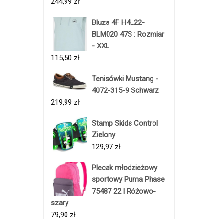
244,99
zł
Bluza 4F H4L22-
BLM020 47S : Rozmiar
- XXL
115,50
zł
Tenisówki Mustang -
4072-315-9 Schwarz
219,99
zł
Stamp Skids Control
Zielony
129,97
zł
Plecak młodzieżowy
sportowy Puma Phase
75487 22 l Różowo-
szary
79,90
zł