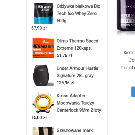
Odżywka białkowa Bio
Tech Iso Whey Zero
500g
67,99
zł
Olimp Thermo Speed
Extreme 120kaps.
Kiehl
51,76
zł
Co
Treat
Under Armour Hustle
Ocz
Signature 28L gray
Odmła
135,96
zł
Kross Adapter
Mocowania Tarczy
Centerlock 9Mm Złoty
15,00
zł
Sznurowane marki