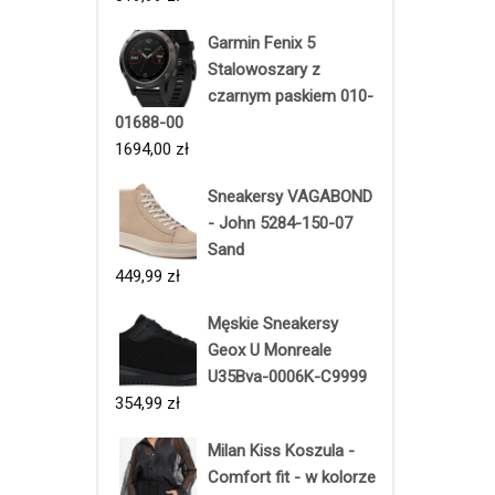
Garmin Fenix 5
Stalowoszary z
czarnym paskiem 010-
01688-00
1694,00
zł
Sneakersy VAGABOND
- John 5284-150-07
Sand
449,99
zł
Męskie Sneakersy
Geox U Monreale
U35Bva-0006K-C9999
354,99
zł
Milan Kiss Koszula -
Comfort fit - w kolorze