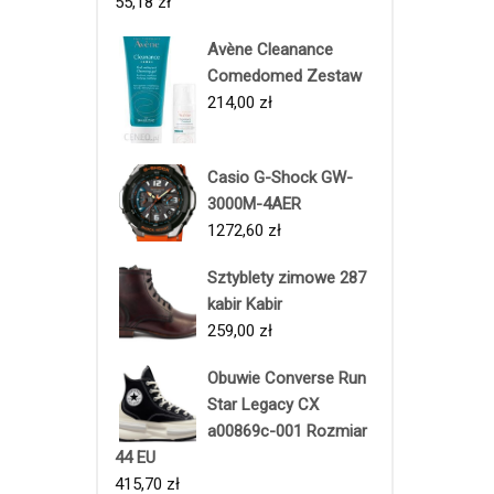
55,18
zł
Avène Cleanance
Comedomed Zestaw
214,00
zł
Casio G-Shock GW-
3000M-4AER
1272,60
zł
Sztyblety zimowe 287
kabir Kabir
259,00
zł
Obuwie Converse Run
Star Legacy CX
a00869c-001 Rozmiar
44 EU
415,70
zł