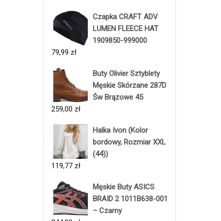
Czapka CRAFT ADV
LUMEN FLEECE HAT
1909850-999000
79,99
zł
Buty Olivier Sztyblety
Męskie Skórzane 287D
Św Brązowe 45
259,00
zł
Halka Ivon (Kolor
bordowy, Rozmiar XXL
(44))
119,77
zł
Męskie Buty ASICS
BRAID 2 1011B638-001
– Czarny