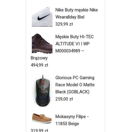
Nike Buty męskie Nike
Wearallday Biel
329,99
zł
Męskie Buty HI-TEC
ALTITUDE VI I WP
M000034989 –
Brązowy
494,99
zł
Glorious PC Gaming
Race Model O Matte
Black (GOBLACK)
259,00
zł
Mokasyny Filipe -
11853 Beige
319,99
zł