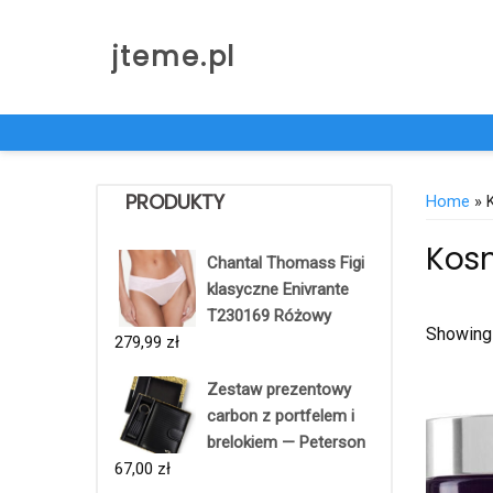
Skip
to
jteme.pl
content
PRODUKTY
Home
» 
Kosm
Chantal Thomass Figi
klasyczne Enivrante
T230169 Różowy
Showing 
279,99
zł
Zestaw prezentowy
carbon z portfelem i
brelokiem — Peterson
67,00
zł