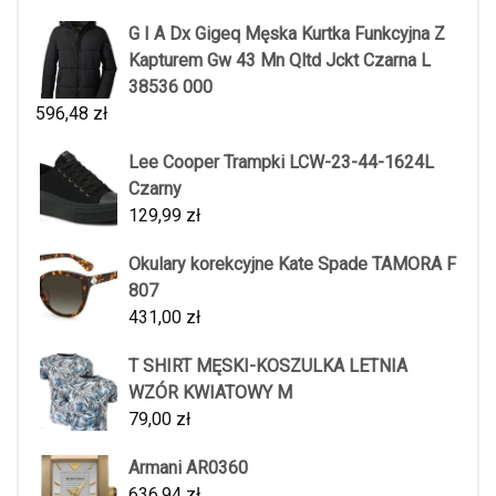
G I A Dx Gigeq Męska Kurtka Funkcyjna Z
Kapturem Gw 43 Mn Qltd Jckt Czarna L
38536 000
596,48
zł
Lee Cooper Trampki LCW-23-44-1624L
Czarny
129,99
zł
Okulary korekcyjne Kate Spade TAMORA F
807
431,00
zł
T SHIRT MĘSKI-KOSZULKA LETNIA
WZÓR KWIATOWY M
79,00
zł
Armani AR0360
636,94
zł