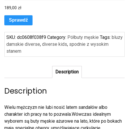
189,00
zł
Sprawdź
SKU:
dc0608f038f9
Category:
Półbuty męskie
Tags:
bluzy
damskie diverse
,
diverse kids
,
spodnie z wysokim
stanem
Description
Description
Wielu mężczyzn nie lubi nosić latem sandałów albo
charakter ich pracy na to pozwala.Wówczas idealnym
wyborem są buty męskie ażurowe na lato, które po bokach
mają specjalne otwory, umożliwiające cyrkulację