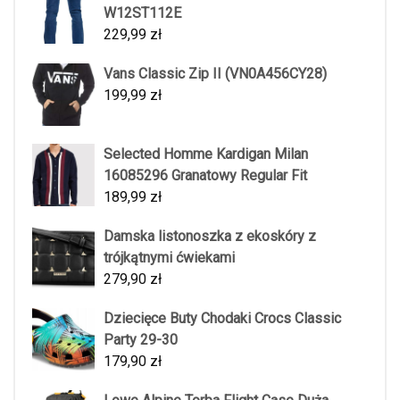
W12ST112E
229,99
zł
Vans Classic Zip II (VN0A456CY28)
199,99
zł
Selected Homme Kardigan Milan
16085296 Granatowy Regular Fit
189,99
zł
Damska listonoszka z ekoskóry z
trójkątnymi ćwiekami
279,90
zł
Dziecięce Buty Chodaki Crocs Classic
Party 29-30
179,90
zł