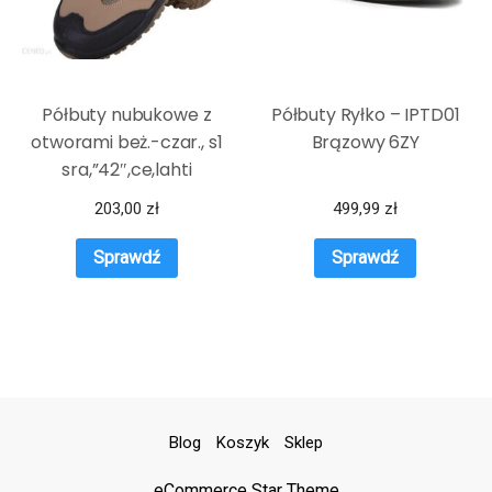
Półbuty nubukowe z
Półbuty Ryłko – IPTD01
otworami beż.-czar., s1
Brązowy 6ZY
sra,”42″,ce,lahti
203,00
zł
499,99
zł
Sprawdź
Sprawdź
Blog
Koszyk
Sklep
eCommerce Star Theme