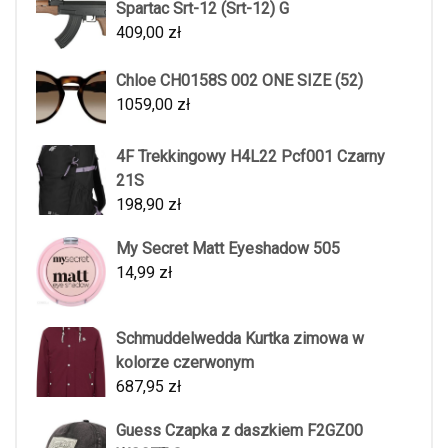
Spartac Srt-12 (Srt-12) G
409,00
zł
Chloe CH0158S 002 ONE SIZE (52)
1059,00
zł
4F Trekkingowy H4L22 Pcf001 Czarny
21S
198,90
zł
My Secret Matt Eyeshadow 505
14,99
zł
Schmuddelwedda Kurtka zimowa w
kolorze czerwonym
687,95
zł
Guess Czapka z daszkiem F2GZ00