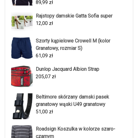
89,99
zł
Rajstopy damskie Gatta Sofia super
12,00
zł
Szorty kąpielowe Crowell M (kolor
Granatowy, rozmiar S)
61,09
zł
Dunlop Jacquard Albion Strap
205,07
zł
Beltimore skórzany damski pasek
granatowy wąski U49 granatowy
51,00
zł
Roadsign Koszulka w kolorze szaro-
czarnym