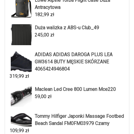
Lowe Alpine Torba Flight Case Duża
Antracytowa
182,99
zł
Duża walizka z ABS-u Club_49
245,00
zł
ADIDAS ADIDAS DAROGA PLUS LEA
GW3614 BUTY MĘSKIE SKÓRZANE
4065424946804
319,99
zł
Maclean Led Cree 800 Lumen Mce220
59,00
zł
Tommy Hilfiger Japonki Massage Footbed
Beach Sandal FM0FM03979 Czarny
109,99
zł