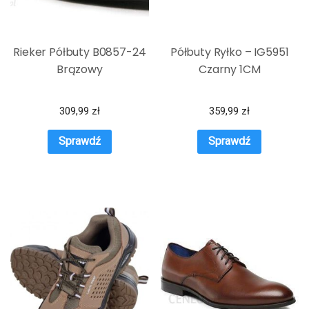
Rieker Półbuty B0857-24
Półbuty Ryłko – IG5951
Brązowy
Czarny 1CM
309,99
zł
359,99
zł
Sprawdź
Sprawdź