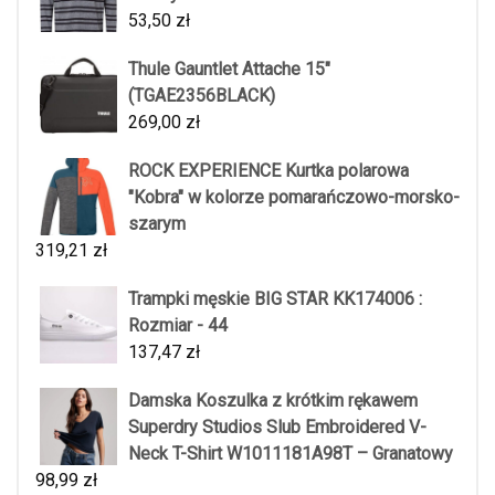
53,50
zł
Thule Gauntlet Attache 15"
(TGAE2356BLACK)
269,00
zł
ROCK EXPERIENCE Kurtka polarowa
"Kobra" w kolorze pomarańczowo-morsko-
szarym
319,21
zł
Trampki męskie BIG STAR KK174006 :
Rozmiar - 44
137,47
zł
Damska Koszulka z krótkim rękawem
Superdry Studios Slub Embroidered V-
Neck T-Shirt W1011181A98T – Granatowy
98,99
zł