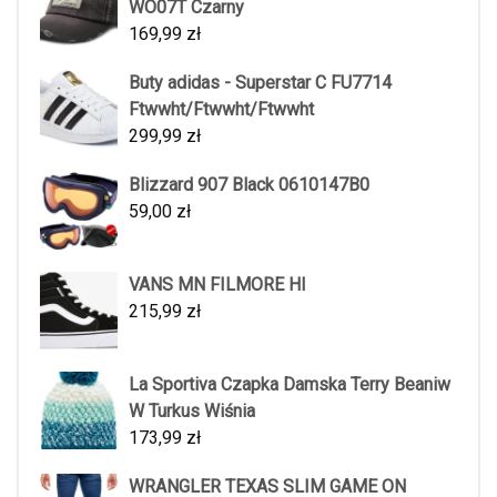
WO07T Czarny
169,99
zł
Buty adidas - Superstar C FU7714
Ftwwht/Ftwwht/Ftwwht
299,99
zł
Blizzard 907 Black 0610147B0
59,00
zł
VANS MN FILMORE HI
215,99
zł
La Sportiva Czapka Damska Terry Beaniw
W Turkus Wiśnia
173,99
zł
WRANGLER TEXAS SLIM GAME ON