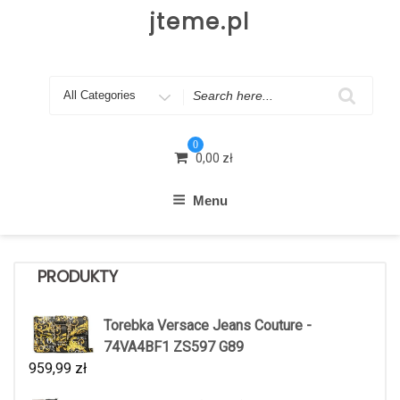
Skip
jteme.pl
to
content
Search
for
0
0,00
zł
Menu
PRODUKTY
Torebka Versace Jeans Couture -
74VA4BF1 ZS597 G89
959,99
zł