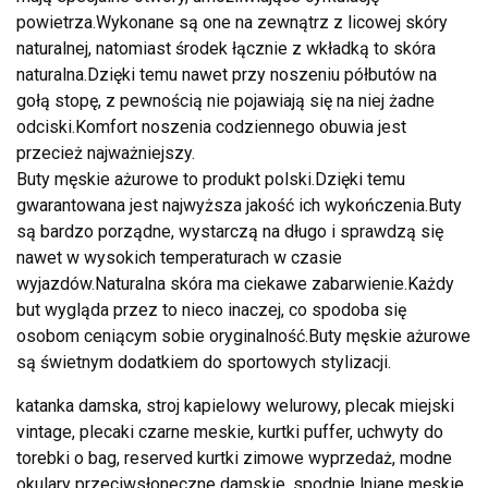
powietrza.Wykonane są one na zewnątrz z licowej skóry
naturalnej, natomiast środek łącznie z wkładką to skóra
naturalna.Dzięki temu nawet przy noszeniu półbutów na
gołą stopę, z pewnością nie pojawiają się na niej żadne
odciski.Komfort noszenia codziennego obuwia jest
przecież najważniejszy.
Buty męskie ażurowe to produkt polski.Dzięki temu
gwarantowana jest najwyższa jakość ich wykończenia.Buty
są bardzo porządne, wystarczą na długo i sprawdzą się
nawet w wysokich temperaturach w czasie
wyjazdów.Naturalna skóra ma ciekawe zabarwienie.Każdy
but wygląda przez to nieco inaczej, co spodoba się
osobom ceniącym sobie oryginalność.Buty męskie ażurowe
są świetnym dodatkiem do sportowych stylizacji.
katanka damska, stroj kapielowy welurowy, plecak miejski
vintage, plecaki czarne meskie, kurtki puffer, uchwyty do
torebki o bag, reserved kurtki zimowe wyprzedaż, modne
okulary przeciwsłoneczne damskie, spodnie lniane męskie