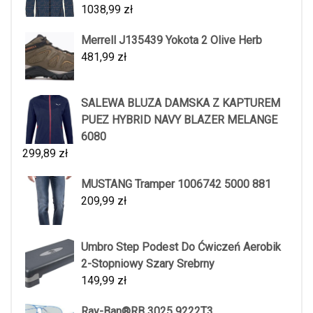
1038,99
zł
Merrell J135439 Yokota 2 Olive Herb
481,99
zł
SALEWA BLUZA DAMSKA Z KAPTUREM
PUEZ HYBRID NAVY BLAZER MELANGE
6080
299,89
zł
MUSTANG Tramper 1006742 5000 881
209,99
zł
Umbro Step Podest Do Ćwiczeń Aerobik
2-Stopniowy Szary Srebrny
149,99
zł
Ray-Ban®RB 3025 9222T3