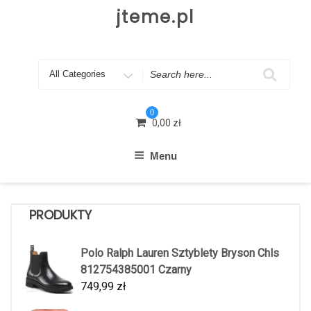
Skip
jteme.pl
to
content
Search
for
0
0,00
zł
Menu
PRODUKTY
Polo Ralph Lauren Sztyblety Bryson Chls
812754385001 Czarny
749,99
zł