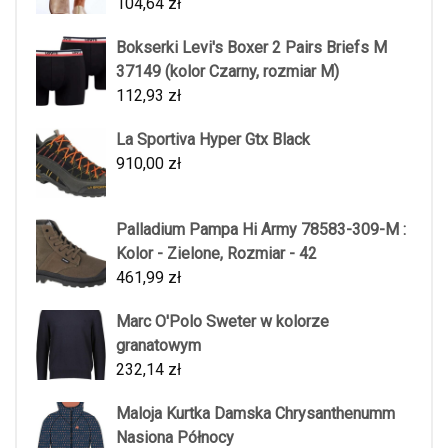
104,64
zł
Bokserki Levi's Boxer 2 Pairs Briefs M
37149 (kolor Czarny, rozmiar M)
112,93
zł
La Sportiva Hyper Gtx Black
910,00
zł
Palladium Pampa Hi Army 78583-309-M :
Kolor - Zielone, Rozmiar - 42
461,99
zł
Marc O'Polo Sweter w kolorze
granatowym
232,14
zł
Maloja Kurtka Damska Chrysanthenumm
Nasiona Północy