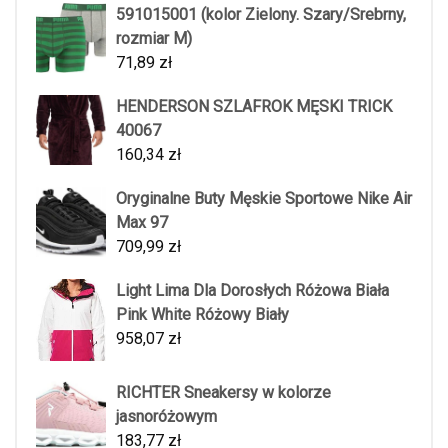
591015001 (kolor Zielony. Szary/Srebrny,
rozmiar M)
71,89
zł
HENDERSON SZLAFROK MĘSKI TRICK
40067
160,34
zł
Oryginalne Buty Męskie Sportowe Nike Air
Max 97
709,99
zł
Light Lima Dla Dorosłych Różowa Biała
Pink White Różowy Biały
958,07
zł
RICHTER Sneakersy w kolorze
jasnoróżowym
183,77
zł