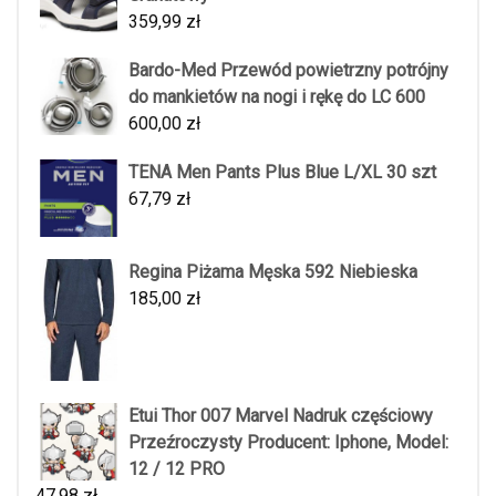
359,99
zł
Bardo-Med Przewód powietrzny potrójny
do mankietów na nogi i rękę do LC 600
600,00
zł
TENA Men Pants Plus Blue L/XL 30 szt
67,79
zł
Regina Piżama Męska 592 Niebieska
185,00
zł
Etui Thor 007 Marvel Nadruk częściowy
Przeźroczysty Producent: Iphone, Model:
12 / 12 PRO
47,98
zł