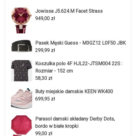
Jowissa J5.624.M Facet Strass
949,00
zł
Pasek Męski Guess - M3GZ12 L0F50 JBK
299,99
zł
Koszulka polo 4F HJL22-JTSM004 22S :
Rozmiar - 152 cm
58,30
zł
Buty miejskie damskie KEEN WK400
699,95
zł
Parasol damski składany Derby Dots,
bordo w białe kropki
99,00
zł