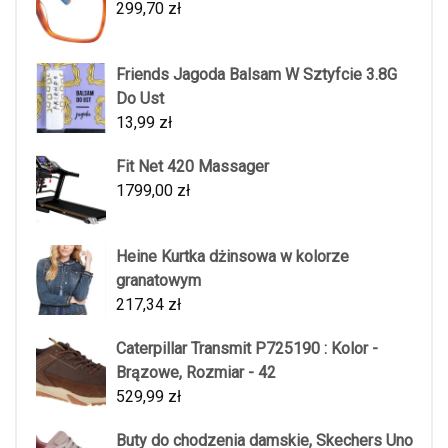
299,70
zł
Friends Jagoda Balsam W Sztyfcie 3.8G
Do Ust
13,99
zł
Fit Net 420 Massager
1799,00
zł
Heine Kurtka dżinsowa w kolorze
granatowym
217,34
zł
Caterpillar Transmit P725190 : Kolor -
Brązowe, Rozmiar - 42
529,99
zł
Buty do chodzenia damskie, Skechers Uno