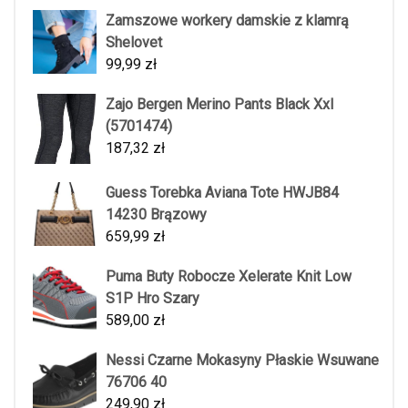
Zamszowe workery damskie z klamrą
Shelovet
99,99
zł
Zajo Bergen Merino Pants Black Xxl
(5701474)
187,32
zł
Guess Torebka Aviana Tote HWJB84
14230 Brązowy
659,99
zł
Puma Buty Robocze Xelerate Knit Low
S1P Hro Szary
589,00
zł
Nessi Czarne Mokasyny Płaskie Wsuwane
76706 40
249,90
zł