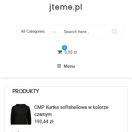
Skip
jteme.pl
to
content
Search
for
0
0,00
zł
Menu
PRODUKTY
CMP Kurtka softshellowa w kolorze
czarnym
193,44
zł