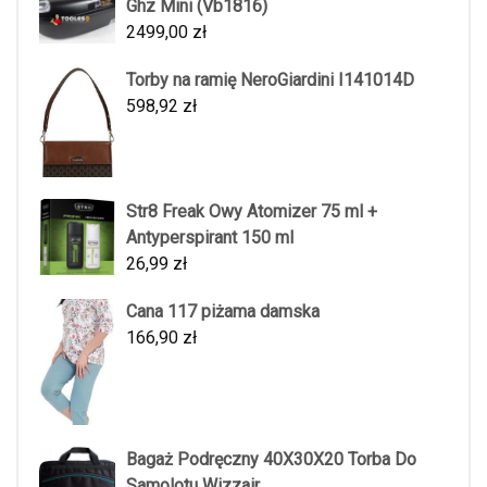
Ghz Mini (Vb1816)
2499,00
zł
Torby na ramię NeroGiardini I141014D
598,92
zł
Str8 Freak Owy Atomizer 75 ml +
Antyperspirant 150 ml
26,99
zł
Cana 117 piżama damska
166,90
zł
Bagaż Podręczny 40X30X20 Torba Do
Samolotu Wizzair