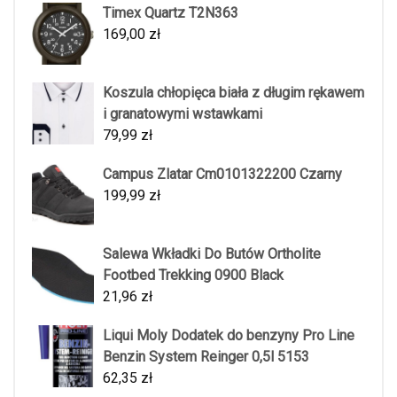
Timex Quartz T2N363
169,00
zł
Koszula chłopięca biała z długim rękawem
i granatowymi wstawkami
79,99
zł
Campus Zlatar Cm0101322200 Czarny
199,99
zł
Salewa Wkładki Do Butów Ortholite
Footbed Trekking 0900 Black
21,96
zł
Liqui Moly Dodatek do benzyny Pro Line
Benzin System Reinger 0,5l 5153
62,35
zł