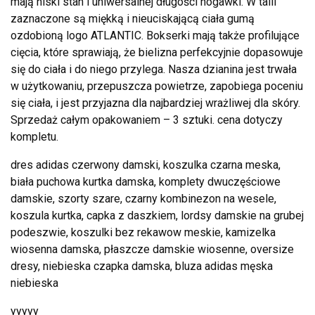
mają niski stan i uniwersalnej długości nogawki. W talii
zaznaczone są miękką i nieuciskającą ciała gumą
ozdobioną logo ATLANTIC. Bokserki mają także profilujące
cięcia, które sprawiają, że bielizna perfekcyjnie dopasowuje
się do ciała i do niego przylega. Nasza dzianina jest trwała
w użytkowaniu, przepuszcza powietrze, zapobiega poceniu
się ciała, i jest przyjazna dla najbardziej wrażliwej dla skóry.
Sprzedaż całym opakowaniem – 3 sztuki. cena dotyczy
kompletu.
dres adidas czerwony damski, koszulka czarna meska,
biała puchowa kurtka damska, komplety dwuczęściowe
damskie, szorty szare, czarny kombinezon na wesele,
koszula kurtka, capka z daszkiem, lordsy damskie na grubej
podeszwie, koszulki bez rekawow meskie, kamizelka
wiosenna damska, płaszcze damskie wiosenne, oversize
dresy, niebieska czapka damska, bluza adidas męska
niebieska
yyyyy