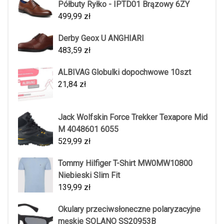
Półbuty Ryłko - IPTD01 Brązowy 6ZY
499,99
zł
Derby Geox U ANGHIARI
483,59
zł
ALBIVAG Globulki dopochwowe 10szt
21,84
zł
Jack Wolfskin Force Trekker Texapore Mid
M 4048601 6055
529,99
zł
Tommy Hilfiger T-Shirt MW0MW10800
Niebieski Slim Fit
139,99
zł
Okulary przeciwsłoneczne polaryzacyjne
męskie SOLANO SS20953B