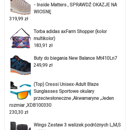
- Inside Matters , SPRAWDŹ OKAZJE NA
WIOSNĘ
319,99
zł
Torba adidas axFarm Shopper (kolor
multikolor)
183,91
zł
Buty do biegania New Balance Mt410Ln7
249,99
zł
(Top) Cressi Unisex-Adult Blaze
Sunglasses Sportowe okulary
przeciwsłoneczne ,Akwamaryne ,Jeden
rozmiar ,XDB100330
230,30
zł
Wings Zestaw 3 walizek podróżnych L,M,S