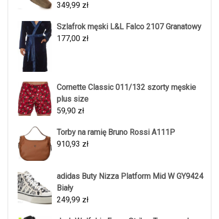
349,99
zł
Szlafrok męski L&L Falco 2107 Granatowy
177,00
zł
Cornette Classic 011/132 szorty męskie
plus size
59,90
zł
Torby na ramię Bruno Rossi A111P
910,93
zł
adidas Buty Nizza Platform Mid W GY9424
Biały
249,99
zł