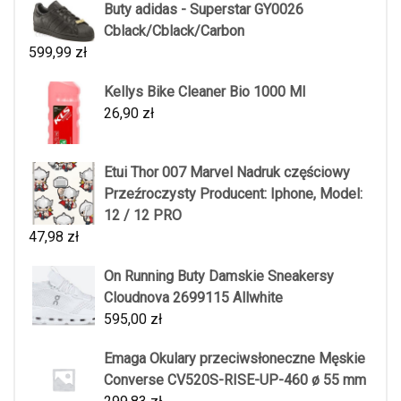
Buty adidas - Superstar GY0026
Cblack/Cblack/Carbon
599,99
zł
Kellys Bike Cleaner Bio 1000 Ml
26,90
zł
Etui Thor 007 Marvel Nadruk częściowy
Przeźroczysty Producent: Iphone, Model:
12 / 12 PRO
47,98
zł
On Running Buty Damskie Sneakersy
Cloudnova 2699115 Allwhite
595,00
zł
Emaga Okulary przeciwsłoneczne Męskie
Converse CV520S-RISE-UP-460 ø 55 mm