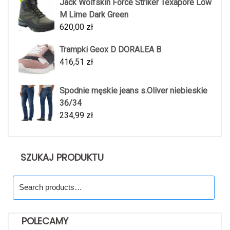
Jack Wolfskin Force Striker Texapore Low
M Lime Dark Green
620,00
zł
Trampki Geox D DORALEA B
416,51
zł
Spodnie męskie jeans s.Oliver niebieskie
36/34
234,99
zł
SZUKAJ PRODUKTU
Search
for:
POLECAMY