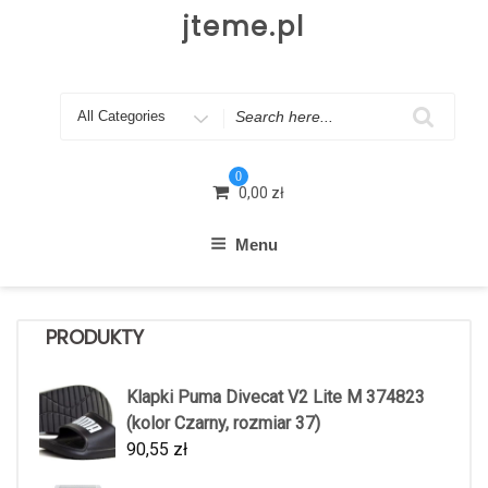
Skip
jteme.pl
to
content
Search
for
0
0,00
zł
Menu
PRODUKTY
Klapki Puma Divecat V2 Lite M 374823
(kolor Czarny, rozmiar 37)
90,55
zł