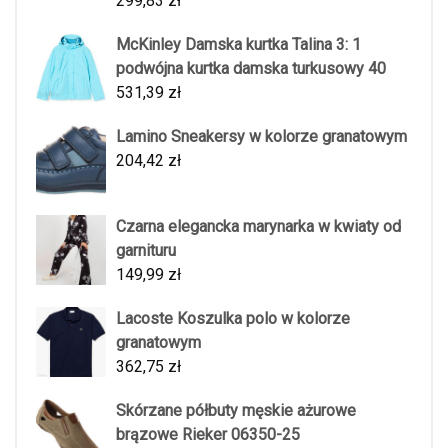
299,83
zł
McKinley Damska kurtka Talina 3: 1
podwójna kurtka damska turkusowy 40
531,39
zł
Lamino Sneakersy w kolorze granatowym
204,42
zł
Czarna elegancka marynarka w kwiaty od
garnituru
149,99
zł
Lacoste Koszulka polo w kolorze
granatowym
362,75
zł
Skórzane półbuty męskie ażurowe
brązowe Rieker 06350-25