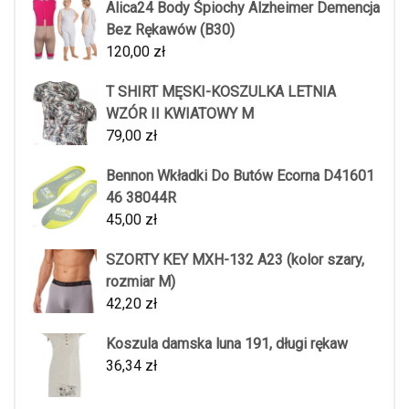
Alica24 Body Śpiochy Alzheimer Demencja
Bez Rękawów (B30)
120,00
zł
T SHIRT MĘSKI-KOSZULKA LETNIA
WZÓR II KWIATOWY M
79,00
zł
Bennon Wkładki Do Butów Ecorna D41601
46 38044R
45,00
zł
SZORTY KEY MXH-132 A23 (kolor szary,
rozmiar M)
42,20
zł
Koszula damska luna 191, długi rękaw
36,34
zł