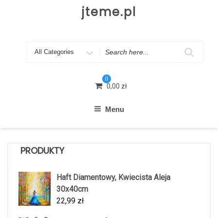
Skip
jteme.pl
to
content
Search
for
0
0,00
zł
Menu
PRODUKTY
Haft Diamentowy, Kwiecista Aleja
30x40cm
22,99
zł