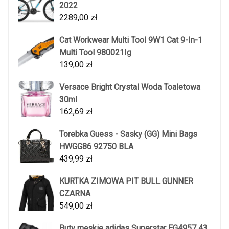
2022
2289,00
zł
Cat Workwear Multi Tool 9W1 Cat 9-In-1
Multi Tool 980021Ig
139,00
zł
Versace Bright Crystal Woda Toaletowa
30ml
162,69
zł
Torebka Guess - Sasky (GG) Mini Bags
HWGG86 92750 BLA
439,99
zł
KURTKA ZIMOWA PIT BULL GUNNER
CZARNA
549,00
zł
Buty męskie adidas Superstar EG4957 43