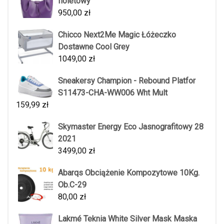
fioletowy
950,00
zł
Chicco Next2Me Magic Łóżeczko
Dostawne Cool Grey
1049,00
zł
Sneakersy Champion - Rebound Platfor
S11473-CHA-WW006 Wht Mult
159,99
zł
Skymaster Energy Eco Jasnografitowy 28
2021
3499,00
zł
Abarqs Obciążenie Kompozytowe 10Kg.
Ob.C-29
80,00
zł
Lakmé Teknia White Silver Mask Maska