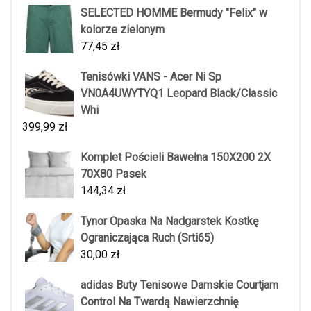
SELECTED HOMME Bermudy "Felix" w
kolorze zielonym
77,45
zł
Tenisówki VANS - Acer Ni Sp
VN0A4UWYTYQ1 Leopard Black/Classic
Whi
399,99
zł
Komplet Pościeli Bawełna 150X200 2X
70X80 Pasek
144,34
zł
Tynor Opaska Na Nadgarstek Kostkę
Ograniczająca Ruch (Srti65)
30,00
zł
adidas Buty Tenisowe Damskie Courtjam
Control Na Twardą Nawierzchnię