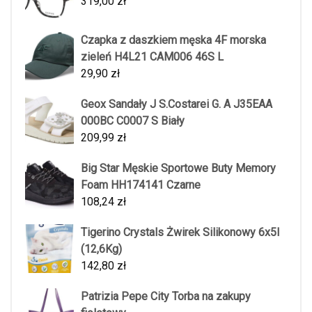
319,00
zł
Czapka z daszkiem męska 4F morska
zieleń H4L21 CAM006 46S L
29,90
zł
Geox Sandały J S.Costarei G. A J35EAA
000BC C0007 S Biały
209,99
zł
Big Star Męskie Sportowe Buty Memory
Foam HH174141 Czarne
108,24
zł
Tigerino Crystals Żwirek Silikonowy 6x5l
(12,6Kg)
142,80
zł
Patrizia Pepe City Torba na zakupy