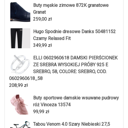
Buty męskie zimowe 872K granatowe
Granat
259,00
zł
Hugo Spodnie dresowe Danks 50481152
Czarny Relaxed Fit
349,99
zł
ELLI 0602960618 DAMSKI PIERŚCIONEK
ZE SREBRA WYSOKIEJ PRÓBY 925 E
SREBRO, 58, COLORE: SREBRO, COD.
0602960618_58
208,99
zł
Buty sportowe damskie wsuwane pudrowy
róż Vinceza 13574
99,99
zł
Tabou Venom 4.0 Szary Niebieski 27,5