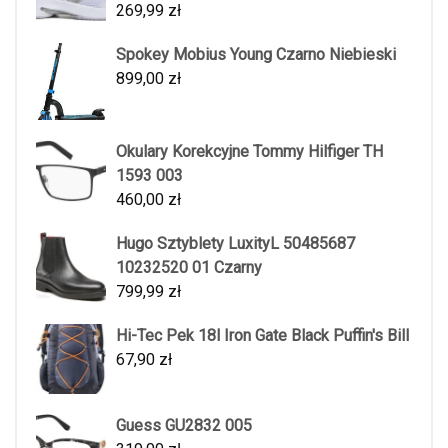
269,99
zł
Spokey Mobius Young Czarno Niebieski
899,00
zł
Okulary Korekcyjne Tommy Hilfiger TH
1593 003
460,00
zł
Hugo Sztyblety LuxityL 50485687
10232520 01 Czarny
799,99
zł
Hi-Tec Pek 18l Iron Gate Black Puffin's Bill
67,90
zł
Guess GU2832 005