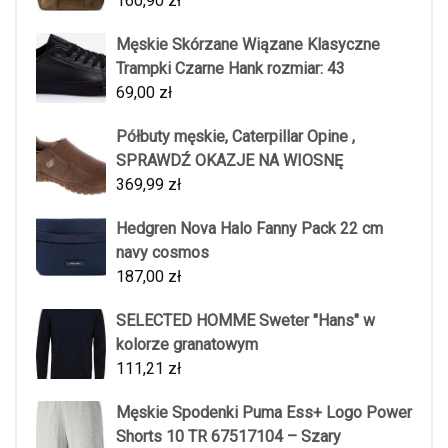
160,90
zł
Męskie Skórzane Wiązane Klasyczne
Trampki Czarne Hank rozmiar: 43
69,00
zł
Półbuty męskie, Caterpillar Opine ,
SPRAWDŹ OKAZJE NA WIOSNĘ
369,99
zł
Hedgren Nova Halo Fanny Pack 22 cm
navy cosmos
187,00
zł
SELECTED HOMME Sweter "Hans" w
kolorze granatowym
111,21
zł
Męskie Spodenki Puma Ess+ Logo Power
Shorts 10 TR 67517104 – Szary