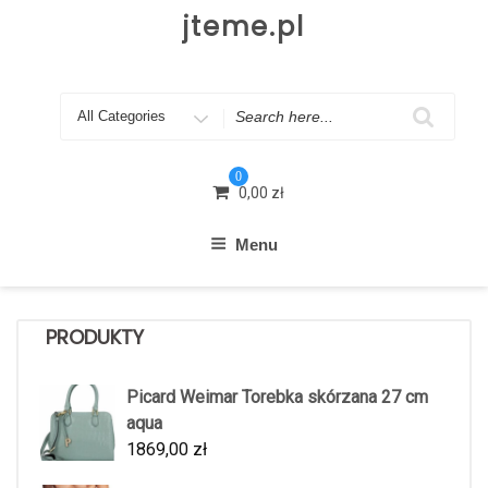
Skip
jteme.pl
to
content
Search
for
0
0,00
zł
Menu
PRODUKTY
Picard Weimar Torebka skórzana 27 cm
aqua
1869,00
zł