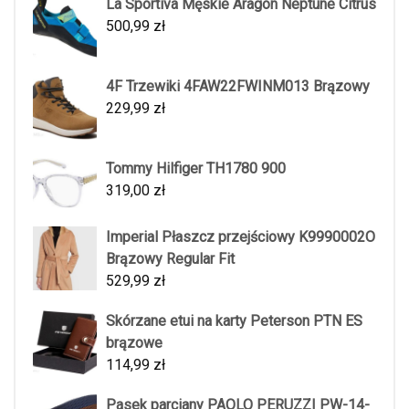
La Sportiva Męskie Aragon Neptune Citrus
500,99
zł
4F Trzewiki 4FAW22FWINM013 Brązowy
229,99
zł
Tommy Hilfiger TH1780 900
319,00
zł
Imperial Płaszcz przejściowy K9990002O
Brązowy Regular Fit
529,99
zł
Skórzane etui na karty Peterson PTN ES
brązowe
114,99
zł
Pasek parciany PAOLO PERUZZI PW-14-