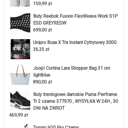
159,99
zł
Buty Reebok Fusion FlexWeave Work S1P
ESD GREYREDW
699,00
zł
Unipro Bcaa X Tra Instant Cytrynowy 300G
36,35
zł
Joop! Cortina Lara Shopper Bag 31 cm
lightblue
890,00
zł
Buty treningowe damskie Puma Pwrframe
Tr 2 czarne 377970 , WYSYŁKA W 24H , 30
DNI NA ZWROT
469,99
zł
Tomini H10 Pro Czarny