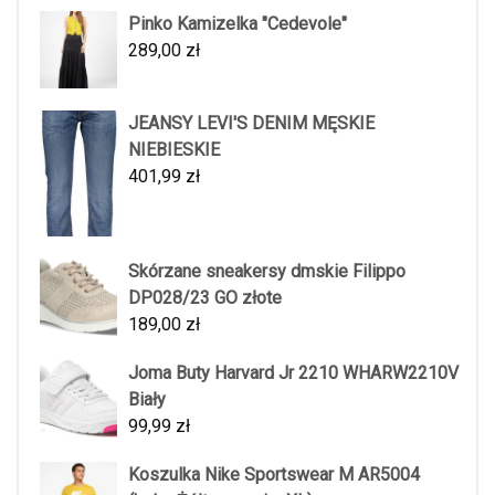
Pinko Kamizelka "Cedevole"
289,00
zł
JEANSY LEVI'S DENIM MĘSKIE
NIEBIESKIE
401,99
zł
Skórzane sneakersy dmskie Filippo
DP028/23 GO złote
189,00
zł
Joma Buty Harvard Jr 2210 WHARW2210V
Biały
99,99
zł
Koszulka Nike Sportswear M AR5004