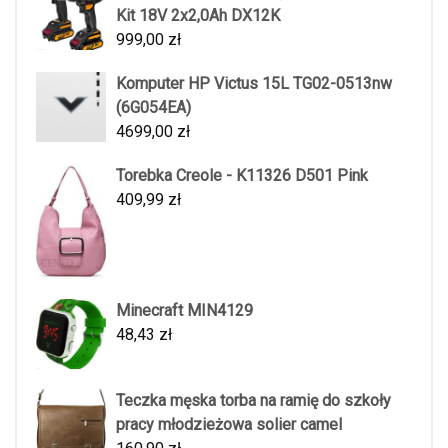
Kit 18V 2x2,0Ah DX12K
999,00
zł
Komputer HP Victus 15L TG02-0513nw
(6G054EA)
4699,00
zł
Torebka Creole - K11326 D501 Pink
409,99
zł
Minecraft MIN4129
48,43
zł
Teczka męska torba na ramię do szkoły
pracy młodzieżowa solier camel