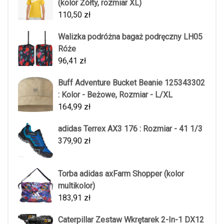
(kolor Żółty, rozmiar XL)
110,50
zł
Walizka podróżna bagaż podręczny LH05
Róże
96,41
zł
Buff Adventure Bucket Beanie 125343302
: Kolor - Beżowe, Rozmiar - L/XL
164,99
zł
adidas Terrex AX3 176 : Rozmiar - 41 1/3
379,90
zł
Torba adidas axFarm Shopper (kolor
multikolor)
183,91
zł
Caterpillar Zestaw Wkrętarek 2-In-1 DX12