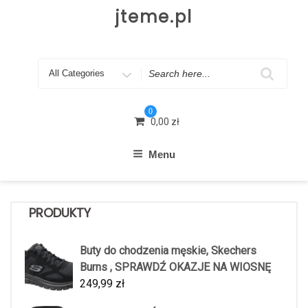
Skip
jteme.pl
to
content
Search
for
0
0,00
zł
Menu
PRODUKTY
Buty do chodzenia męskie, Skechers
Burns , SPRAWDŹ OKAZJE NA WIOSNĘ
249,99
zł