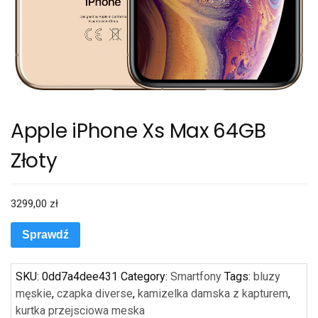
Apple iPhone Xs Max 64GB
Złoty
3299,00
zł
Sprawdź
SKU:
0dd7a4dee431
Category:
Smartfony
Tags:
bluzy
męskie
,
czapka diverse
,
kamizelka damska z kapturem
,
kurtka przejsciowa meska