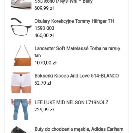
S3Dixon01/Nys-Whi – Biały
609,99
zł
Okulary Korekcyjne Tommy Hilfiger TH
1593 003
460,00
zł
Lancaster Soft Matelassé Torba na ramię
tan
1070,00
zł
Bokserki Kisses And Love 514-BLANCO
52,70
zł
LEE LUKE MID NELSON L719NOLZ
229,99
zł
Buty do chodzenia męskie, Adidas Earlham