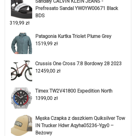
Sandały CALVIN KLEIN JEANS -
Prefresato Sandal YW0YW00671 Black
BDS
319,99
zł
Patagonia Kurtka Triolet Plume Grey
1519,99
zł
Crussis One Cross 7.8 Bordowy 28 2023
12459,00
zł
Timex TW2V41800 Expedition North
1399,00
zł
Męska Czapka z daszkiem Quiksilver Tow
IN Trucker Hdwr Aqyha05236-Ygy0 –
Beżowy