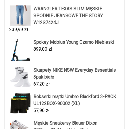
WRANGLER TEXAS SLIM MĘSKIE
SPODNIE JEANSOWE THE STORY
W12S7424J
239,99
zł
Spokey Mobius Young Czarno Niebieski
899,00
zł
Skarpety NIKE NSW Everyday Essentials
3pak białe
67,20
zł
Bokserki majtki Umbro Blackford 3-PACK
UL122BOX-90002 (XL)
57,90
zł
Męskie Sneakersy Blauer Dixon