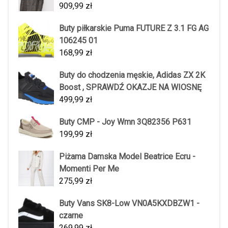
909,99
zł
Buty piłkarskie Puma FUTURE Z 3.1 FG AG
106245 01
168,99
zł
Buty do chodzenia męskie, Adidas ZX 2K
Boost , SPRAWDŹ OKAZJE NA WIOSNĘ
499,99
zł
Buty CMP - Joy Wmn 3Q82356 P631
199,99
zł
Piżama Damska Model Beatrice Ecru -
Momenti Per Me
275,99
zł
Buty Vans SK8-Low VN0A5KXDBZW1 -
czarne
269,99
zł