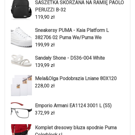
SASZETKA SKÓRZANA NA RAMIĘ PAOLO
PERUZZI B-32
119,90
zł
Sneakersy PUMA - Kaia Platform L
382706 02 Puma We/Puma We
199,99
zł
Sandały Shone - D536-004 White
139,99
zł
Mela&Olga Podobrazia Lniane 80X120
228,00
zł
Emporio Armani EA1124 3001 L (55)
372,99
zł
Komplet dresowy bluza spodnie Puma
Colorblock r.L