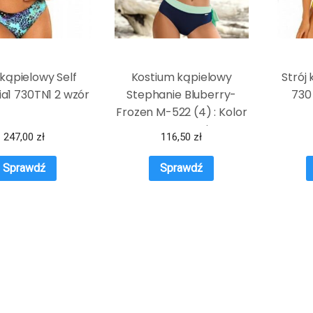
 kąpielowy Self
Kostium kąpielowy
Strój 
a1 730TN1 2 wzór
Stephanie Bluberry-
730
Frozen M-522 (4) : Kolor
– Granatowo-Miętowy,
247,00
zł
116,50
zł
Rozmiar – 75F/M
Sprawdź
Sprawdź