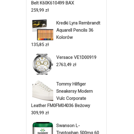
Belt K60K610499 BAX
259,99
zł
Kredki Lyra Rembrandt
Aquarell Pencils 36
Kolorów
135,85
zł
Versace VE1D00919
2763,49
zł
Tommy Hilfiger
Sneakersy Modern
Vulc Corporate
Leather FM0FM04036 Beżowy
309,99
zł
Swanson L-
Tryptophan 500mg 60