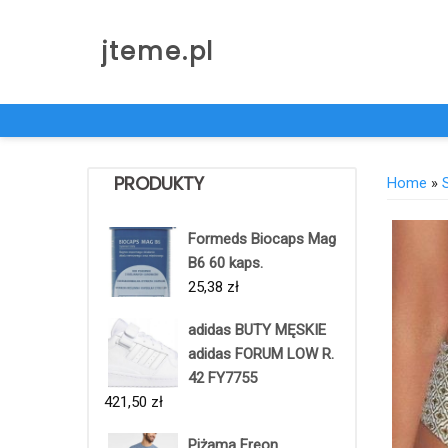
Skip
to
jteme.pl
content
PRODUKTY
Home
»
Formeds Biocaps Mag
B6 60 kaps.
25,38
zł
adidas BUTY MĘSKIE
adidas FORUM LOW R.
42 FY7755
421,50
zł
Piżama Freon