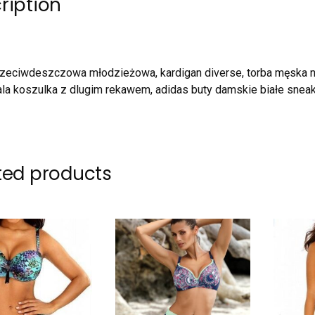
ription
rzeciwdeszczowa młodzieżowa, kardigan diverse, torba męska na r
ala koszulka z dlugim rekawem, adidas buty damskie białe sneake
ted products