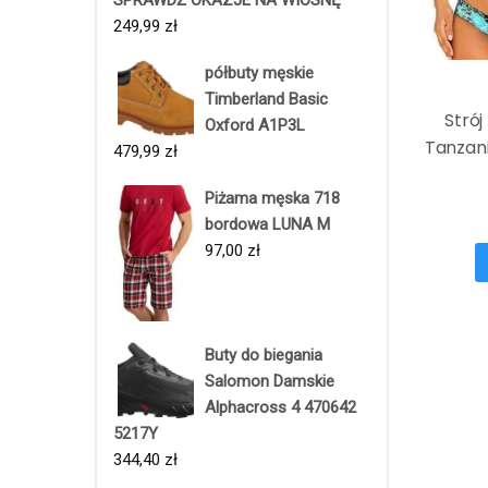
249,99
zł
półbuty męskie
Timberland Basic
Strój
Oxford A1P3L
Tanzani
479,99
zł
Piżama męska 718
bordowa LUNA M
97,00
zł
Buty do biegania
Salomon Damskie
Alphacross 4 470642
5217Y
344,40
zł