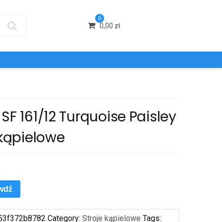
0
0,00
zł
SF 161/12 Turquoise Paisley
 kąpielowe
wdź
53f372b8782
Category:
Stroje kąpielowe
Tags: