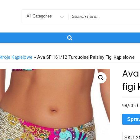
Search
for
Stroje Kąpielowe
» Ava SF 161/12 Turquoise Paisley Figi Kąpielowe
Ava 
figi
98,90
zł
Spra
SKU:
2