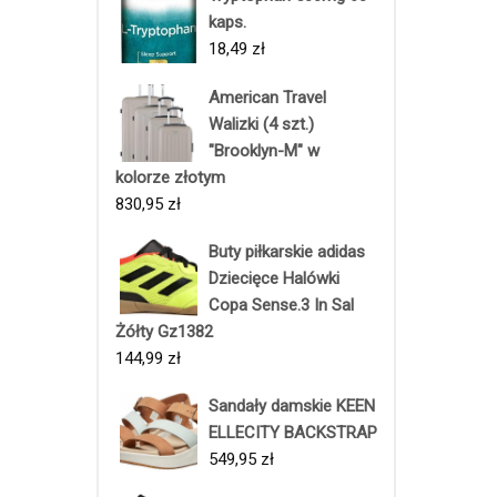
kaps.
18,49
zł
American Travel
Walizki (4 szt.)
"Brooklyn-M" w
kolorze złotym
830,95
zł
Buty piłkarskie adidas
Dziecięce Halówki
Copa Sense.3 In Sal
Żółty Gz1382
144,99
zł
Sandały damskie KEEN
ELLECITY BACKSTRAP
549,95
zł