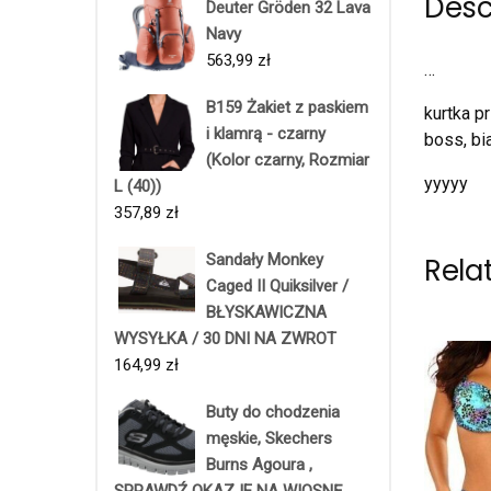
Desc
Deuter Gröden 32 Lava
Navy
563,99
zł
…
B159 Żakiet z paskiem
kurtka p
i klamrą - czarny
boss, bi
(Kolor czarny, Rozmiar
yyyyy
L (40))
357,89
zł
Sandały Monkey
Rela
Caged II Quiksilver /
BŁYSKAWICZNA
WYSYŁKA / 30 DNI NA ZWROT
164,99
zł
Buty do chodzenia
męskie, Skechers
Burns Agoura ,
SPRAWDŹ OKAZJE NA WIOSNĘ