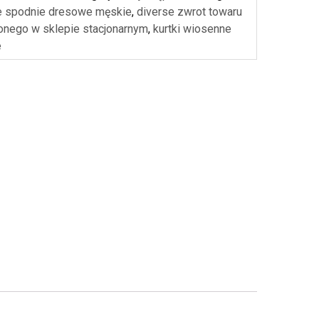
e spodnie dresowe męskie
,
diverse zwrot towaru
onego w sklepie stacjonarnym
,
kurtki wiosenne
e