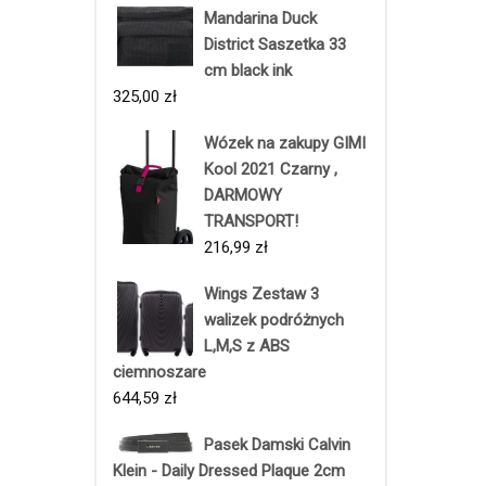
Mandarina Duck
District Saszetka 33
cm black ink
325,00
zł
Wózek na zakupy GIMI
Kool 2021 Czarny ,
DARMOWY
TRANSPORT!
216,99
zł
Wings Zestaw 3
walizek podróżnych
L,M,S z ABS
ciemnoszare
644,59
zł
Pasek Damski Calvin
Klein - Daily Dressed Plaque 2cm