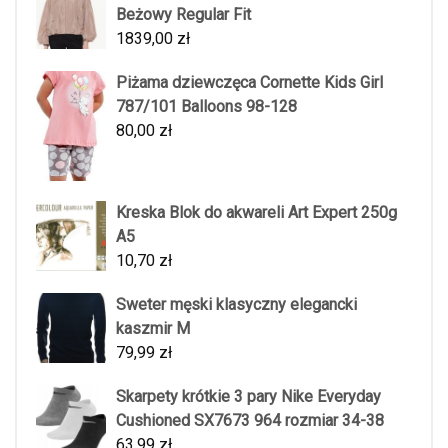
Beżowy Regular Fit
1839,00
zł
Piżama dziewczęca Cornette Kids Girl
787/101 Balloons 98-128
80,00
zł
Kreska Blok do akwareli Art Expert 250g
A5
10,70
zł
Sweter męski klasyczny elegancki
kaszmir M
79,99
zł
Skarpety krótkie 3 pary Nike Everyday
Cushioned SX7673 964 rozmiar 34-38
63,99
zł