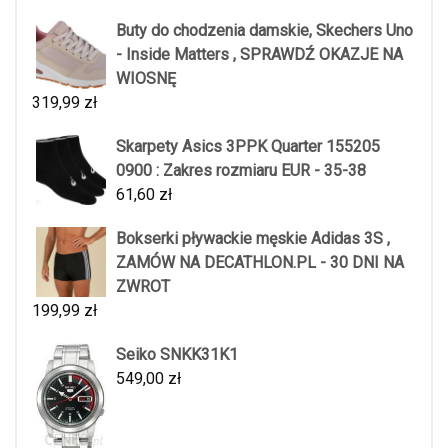
Buty do chodzenia damskie, Skechers Uno
- Inside Matters , SPRAWDŹ OKAZJE NA
WIOSNĘ
319,99
zł
Skarpety Asics 3PPK Quarter 155205
0900 : Zakres rozmiaru EUR - 35-38
61,60
zł
Bokserki pływackie męskie Adidas 3S ,
ZAMÓW NA DECATHLON.PL - 30 DNI NA
ZWROT
199,99
zł
Seiko SNKK31K1
549,00
zł