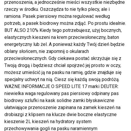
przenoszenia, a jednocześnie mieści wszystkie niezbędne
rzeczy w środku. Oszczędza to nie tylko plecy, ale i
ramiona. Pasek piersiowy można regulować według
potrzeb, a pasek biodrowy można zdjąć. Po prostu idealnie.
BUT ALSO 210% Kiedy tego potrzebujesz, użyj bocznych,
elastycznych kieszeni na krem przeciwsłoneczny, baton
energetyczny lub żel. A ponieważ każdy Twój dzień będzie
oblany słońcem, nie zapomnij o okularach
przeciwsłonecznych. Gdy ciekawa postać skrzyżuje się z
Twoją drogą i będziesz chciał spojrzeć jej prosto w oczy,
możesz umieścić ją na pasku na ramię, gdzie znajduje się
specjalny uchwyt na nią. Ciesz się każdą swoją podróżą.
WAŻNE INFORMACJE O SPEED LITE 17 marki DEUTER:
niewielka waga regulowany pas piersiowy odpinany pas
biodrowy szlufki na kask solidne zamki błyskawiczne
ułatwiające przenoszenie zapinana na zamek kieszeń na
drobiazgi z klipsem na klucze dwie boczne elastyczne
kieszenie 2L kieszeń na hydratory system
przechowywania gogli na pasku naramiennym