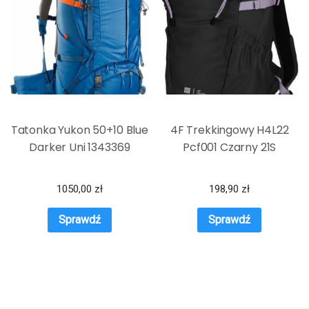
Tatonka Yukon 50+10 Blue
4F Trekkingowy H4L22
Darker Uni 1343369
Pcf001 Czarny 21S
1050,00
zł
198,90
zł
Sprawdź
Sprawdź