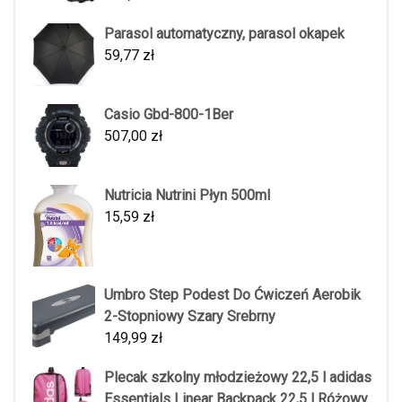
Parasol automatyczny, parasol okapek
59,77
zł
Casio Gbd-800-1Ber
507,00
zł
Nutricia Nutrini Płyn 500ml
15,59
zł
Umbro Step Podest Do Ćwiczeń Aerobik
2-Stopniowy Szary Srebrny
149,99
zł
Plecak szkolny młodzieżowy 22,5 l adidas
Essentials Linear Backpack 22,5 l Różowy