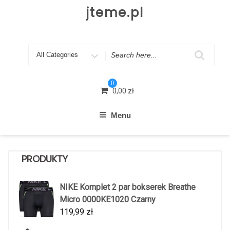
Skip
jteme.pl
to
content
Search
for
0
0,00
zł
Menu
PRODUKTY
NIKE Komplet 2 par bokserek Breathe
Micro 0000KE1020 Czarny
119,99
zł