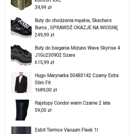
komfort XXL
39,99
zł
Buty do chodzenia męskie, Skechers
Burns , SPRAWDŹ OKAZJE NA WIOSNĘ
249,99
zł
Buty do biegania Mizuno Wave Skyrise 4
J1Gc230902 Szare
615,99
zł
Hugo Marynarka 50483142 Czarny Extra
Slim Fit
1689,00
zł
Rajstopy Condor warm Czarne 2 lata
59,00
zł
Esbit Termos Vacuum Flask 1l