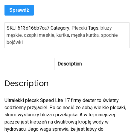
Sprawdź
SKU:
613d16bb7ca7
Category:
Plecaki
Tags:
bluzy
męskie
,
czapki meskie
,
kurtka
,
męska kurtka
,
spodnie
bojówki
Description
Description
Ultralekki plecak Speed Lite 17 firmy deuter to świetny
codzienny przyjaciel. Po co nosić ze sobą wielkie plecaki,
skoro wystarczy bluza i przekąska. A w tej mniejszej
paczce jest kieszeń na dwulitrową kroplę wody w
hydrovacu. Jego waga sprawia, że jest łatwy do