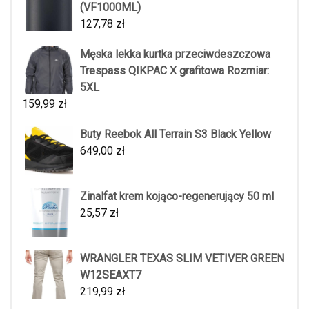
(VF1000ML)
127,78
zł
Męska lekka kurtka przeciwdeszczowa
Trespass QIKPAC X grafitowa Rozmiar:
5XL
159,99
zł
Buty Reebok All Terrain S3 Black Yellow
649,00
zł
Zinalfat krem kojąco-regenerujący 50 ml
25,57
zł
WRANGLER TEXAS SLIM VETIVER GREEN
W12SEAXT7
219,99
zł