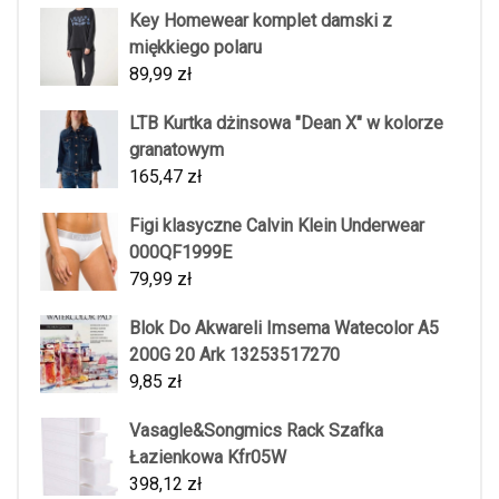
Key Homewear komplet damski z
miękkiego polaru
89,99
zł
LTB Kurtka dżinsowa "Dean X" w kolorze
granatowym
165,47
zł
Figi klasyczne Calvin Klein Underwear
000QF1999E
79,99
zł
Blok Do Akwareli Imsema Watecolor A5
200G 20 Ark 13253517270
9,85
zł
Vasagle&Songmics Rack Szafka
Łazienkowa Kfr05W
398,12
zł