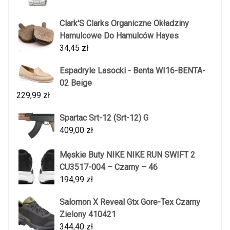
Clark'S Clarks Organiczne Okładziny
Hamulcowe Do Hamulców Hayes
34,45
zł
Espadryle Lasocki - Benta WI16-BENTA-
02 Beige
229,99
zł
Spartac Srt-12 (Srt-12) G
409,00
zł
Męskie Buty NIKE NIKE RUN SWIFT 2
CU3517-004 – Czarny – 46
194,99
zł
Salomon X Reveal Gtx Gore-Tex Czarny
Zielony 410421
344,40
zł