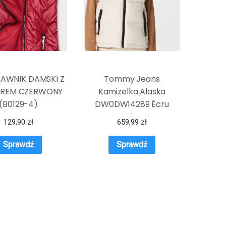
KAWNIK DAMSKI Z
Tommy Jeans
UREM CZERWONY
Kamizelka Alaska
(B0129-4)
DW0DW14289 Écru
Regular Fit
129,90
zł
659,99
zł
Sprawdź
Sprawdź