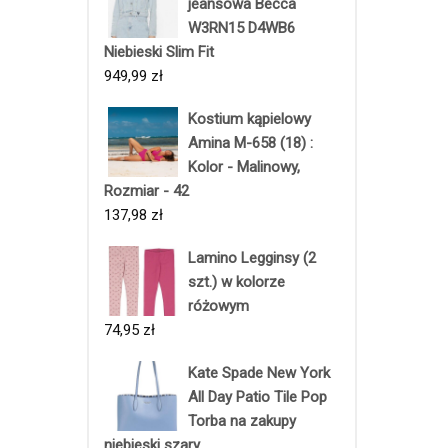
jeansowa Becca
W3RN15 D4WB6
Niebieski Slim Fit
949,99
zł
Kostium kąpielowy
Amina M-658 (18) :
Kolor - Malinowy,
Rozmiar - 42
137,98
zł
Lamino Legginsy (2
szt.) w kolorze
różowym
74,95
zł
Kate Spade New York
All Day Patio Tile Pop
Torba na zakupy
niebieski szary