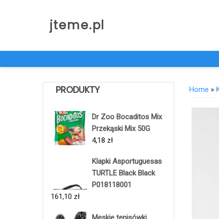
Skip
to
jteme.pl
content
PRODUKTY
Home
»
Dr Zoo Bocaditos Mix
Przekąski Mix 50G
4,18
zł
Klapki Asportuguesas
TURTLE Black Black
P018118001
161,10
zł
Męskie tenisówki