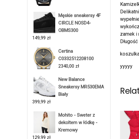
Kamizelk
Delikatn
Męskie sneakersy 4F
wypełnie
CIRCLE NOSD4-
wykończo
OBMS300
zamek i
149,99
zł
Długość 
Certina
koszulka
C0332512208100
2340,00
zł
yyyyy
New Balance
Sneakersy MR530EMA
Rela
Biały
399,99
zł
Mohito - Sweter z
dekoltem w łódkę -
Kremowy
129,99
zł