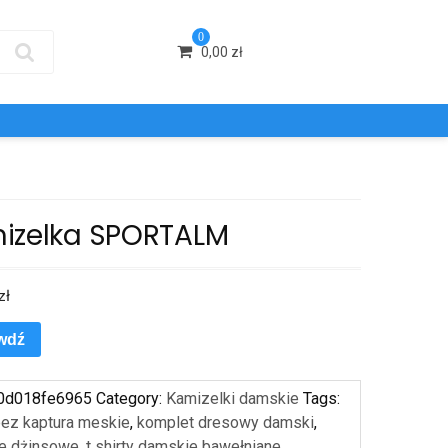
0
0,00
zł
izelka SPORTALM
zł
wdź
0d018fe6965
Category:
Kamizelki damskie
Tags:
bez kaptura meskie
,
komplet dresowy damski
,
e dżinsowe
,
t shirty damskie bawełniane