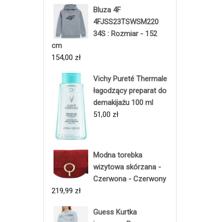
Bluza 4F
4FJSS23TSWSM220
34S : Rozmiar - 152
cm
154,00
zł
Vichy Pureté Thermale
łagodzący preparat do
demakijażu 100 ml
51,00
zł
Modna torebka
wizytowa skórzana -
Czerwona - Czerwony
219,99
zł
Guess Kurtka