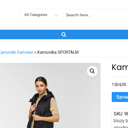
Search
for
Kamizelki Damskie
» Kamizelka SPORTALM
Kam
1504,00
Spra
SKU:
9
bluzy 
spodni