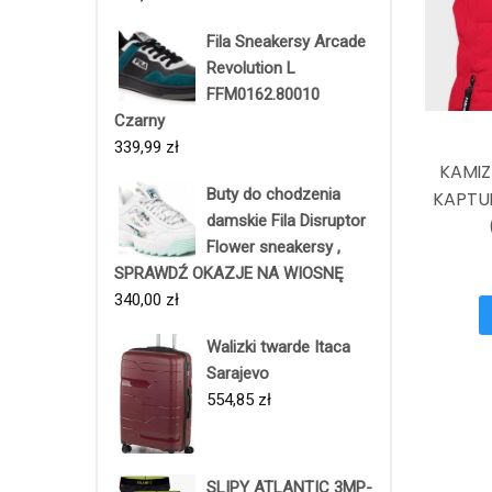
Fila Sneakersy Arcade
Revolution L
FFM0162.80010
Czarny
339,99
zł
KAMIZ
Buty do chodzenia
KAPTU
damskie Fila Disruptor
Flower sneakersy ,
SPRAWDŹ OKAZJE NA WIOSNĘ
340,00
zł
Walizki twarde Itaca
Sarajevo
554,85
zł
SLIPY ATLANTIC 3MP-