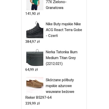
77X Zielono-
Granatowa
141,90
zł
Nike Buty męskie Nike
ACG React Terra Gobe
- Czerń
384,97
zł
Nerka Tatonka Ilium
Medium Titan Grey
(2212.021)
64,99
zł
Skórzane półbuty
męskie ażurowe
wsuwane beżowe
Rieker B5297-64
339,99
zł