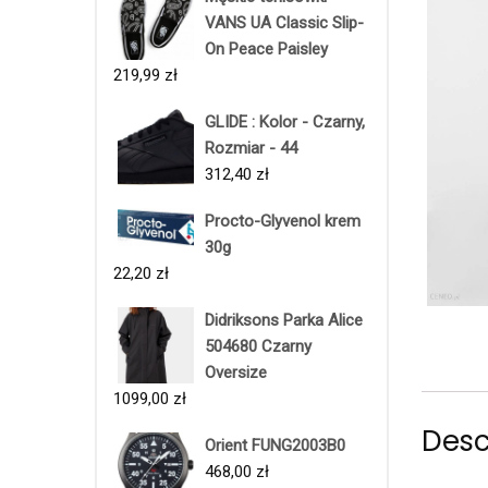
VANS UA Classic Slip-
On Peace Paisley
219,99
zł
GLIDE : Kolor - Czarny,
Rozmiar - 44
312,40
zł
Procto-Glyvenol krem
30g
22,20
zł
Didriksons Parka Alice
504680 Czarny
Oversize
1099,00
zł
Desc
Orient FUNG2003B0
468,00
zł