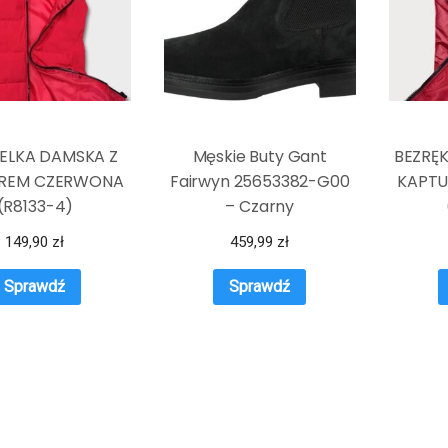
ELKA DAMSKA Z
Męskie Buty Gant
BEZRĘ
REM CZERWONA
Fairwyn 25653382-G00
KAPT
(R8133-4)
– Czarny
149,90
zł
459,99
zł
Sprawdź
Sprawdź