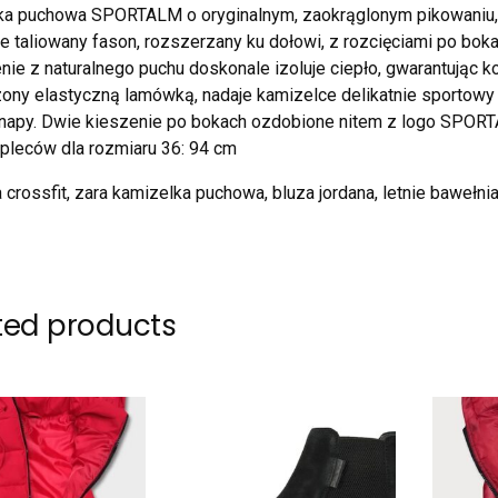
a puchowa SPORTALM o oryginalnym, zaokrąglonym pikowaniu, s
ie taliowany fason, rozszerzany ku dołowi, z rozcięciami po bo
nie z naturalnego puchu doskonale izoluje ciepło, gwarantując k
ny elastyczną lamówką, nadaje kamizelce delikatnie sportowy 
 napy. Dwie kieszenie po bokach ozdobione nitem z logo SPOR
pleców dla rozmiaru 36: 94 cm
 crossfit, zara kamizelka puchowa, bluza jordana, letnie bawełn
ted products