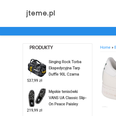
Skip
to
jteme.pl
content
PRODUKTY
Home
»
Singing Rock Torba
Ekspedycyjna Tarp
Duffle 90L Czarna
537,99
zł
Męskie tenisówki
VANS UA Classic Slip-
On Peace Paisley
219,99
zł