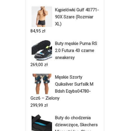
Kąpielówki Gulf 40771-
90X Szare (Rozmiar
XL)
84,95
zł
Buty męskie Puma RS
2.0 Futura 43 czarne
sneakersy
269,00
zł
Męskie Szorty
Quiksilver Surfsilk M
Bdsh Eqybs04780-
Gcz6 – Zielony
299,99
zł
Buty do chodzenia
dziewczęce, Skechers