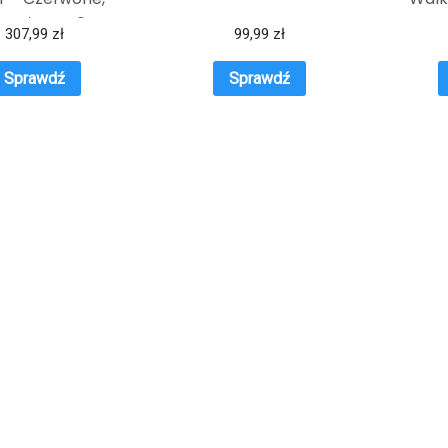
ozmiar – 46
SPRA
307,99
zł
99,99
zł
Sprawdź
Sprawdź