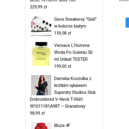
R
229,99
zł
Geox Sneakersy "Gisli"
w kolorze białym
159,58
zł
Versace L'Homme
Woda Po Goleniu 50
ml Unikat TESTER
199,00
zł
Damska Koszulka z
krótkim rękawem
Superdry Studios Slub
Embroidered V-Neck T-Shirt
W1011181A98T – Granatowy
98,99
zł
Bluza 4F