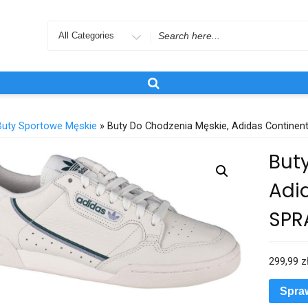
Search
for
Buty Sportowe Męskie
» Buty Do Chodzenia Męskie, Adidas Contin
But
Adid
SPR
299,99
z
Spra