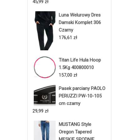
45,99
zł
Luna Welurowy Dres
Damski Komplet 306
Czarny
176,61
zł
Titan Life Hula Hoop
1.5Kg 400800010
157,00
zł
Pasek parciany PAOLO
PERUZZI PW-10-105
cm czarny
29,99
zł
MUSTANG Style
Oregon Tapered
MĘSKIE SPODNIE