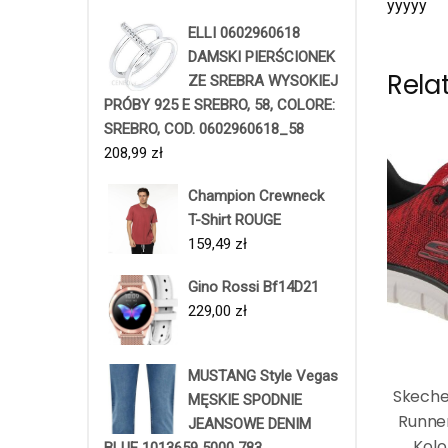
yyyyy
ELLI 0602960618
DAMSKI PIERŚCIONEK
Rela
ZE SREBRA WYSOKIEJ
PRÓBY 925 E SREBRO, 58, COLORE:
SREBRO, COD. 0602960618_58
208,99
zł
Champion Crewneck
T-Shirt ROUGE
159,49
zł
Gino Rossi Bf14D21
229,00
zł
MUSTANG Style Vegas
Skeche
MĘSKIE SPODNIE
Runne
JEANSOWE DENIM
Kolo
BLUE 1013659 5000 783