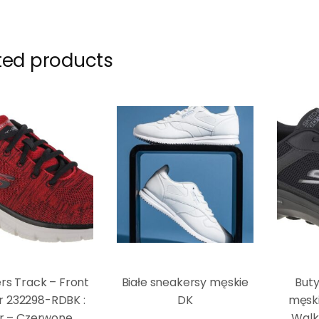
ted products
rs Track – Front
Białe sneakersy męskie
Buty
r 232298-RDBK :
DK
męski
r – Czerwone,
Walk