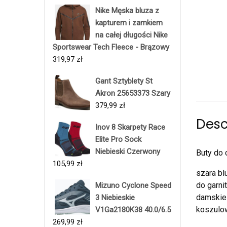
Nike Męska bluza z
kapturem i zamkiem
na całej długości Nike
Sportswear Tech Fleece - Brązowy
319,97
zł
Gant Sztyblety St
Akron 25653373 Szary
379,99
zł
Desc
Inov 8 Skarpety Race
Elite Pro Sock
Niebieski Czerwony
Buty do 
105,99
zł
szara bl
do garni
Mizuno Cyclone Speed
damskie 
3 Niebieskie
koszulow
V1Ga2180K38 40.0/6.5
269,99
zł