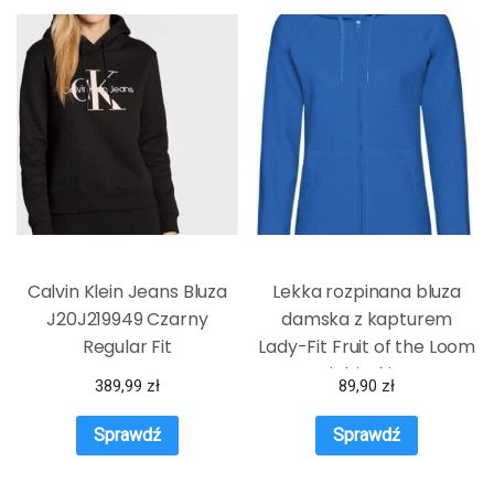
Calvin Klein Jeans Bluza
Lekka rozpinana bluza
J20J219949 Czarny
damska z kapturem
Regular Fit
Lady-Fit Fruit of the Loom
Niebieski XS
389,99
zł
89,90
zł
Sprawdź
Sprawdź