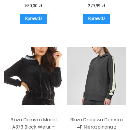
Phoenix Fleece – Szary
580,00
zł
279,99
zł
Sprawdź
Sprawdź
Bluza Damska Model
Bluza Dresowa Damska
A373 Black Welur –
4F Nierozpinana z