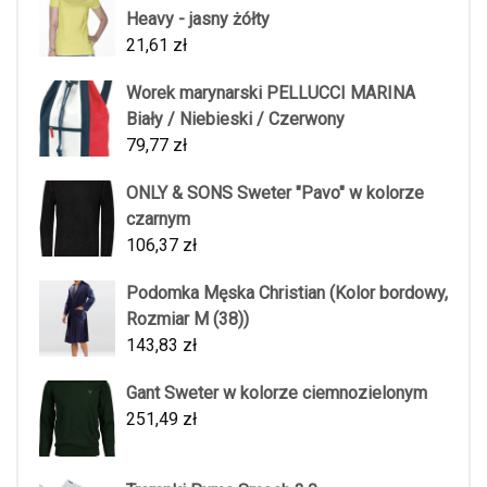
Heavy - jasny żółty
21,61
zł
Worek marynarski PELLUCCI MARINA
Biały / Niebieski / Czerwony
79,77
zł
ONLY & SONS Sweter "Pavo" w kolorze
czarnym
106,37
zł
Podomka Męska Christian (Kolor bordowy,
Rozmiar M (38))
143,83
zł
Gant Sweter w kolorze ciemnozielonym
251,49
zł