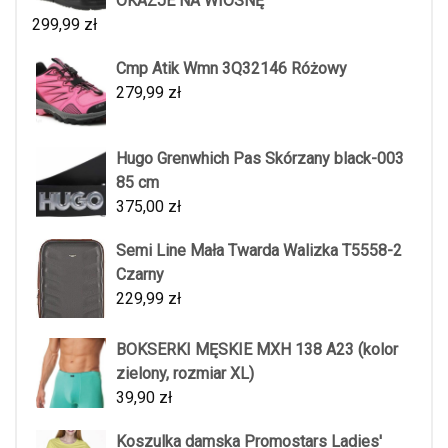
OKAZJE NA WIOSNĘ
299,99
zł
Cmp Atik Wmn 3Q32146 Różowy
279,99
zł
Hugo Grenwhich Pas Skórzany black-003
85 cm
375,00
zł
Semi Line Mała Twarda Walizka T5558-2
Czarny
229,99
zł
BOKSERKI MĘSKIE MXH 138 A23 (kolor
zielony, rozmiar XL)
39,90
zł
Koszulka damska Promostars Ladies'