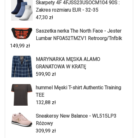
Skarpety 4F 4FJSS23USOCM104 90S :
Zakres rozmiaru EUR - 32-35
47,30
zł
Saszetka nerka The North Face - Jester
Lumbar NF0A52TMZV1 Retroorg/Tnfblk
149,99
zł
MARYNARKA MĘSKA ALAMO
GRANATOWA W KRATĘ
599,90
zł
hummel Męski T-shirt Authentic Training
TEE
132,88
zł
Sneakersy New Balance - WL515LP3
Różowy
309,99
zł