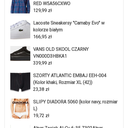
RED W5A56CXWO
129,99
zł
Lacoste Sneakersy "Carnaby Evo" w
kolorze białym
166,95
zł
VANS OLD SKOOL CZARNY
VN000D3HBKA1
339,99
zł
SZORTY ATLANTIC EMBAJ EEH-004
(Kolor khaki, Rozmiar XL (42))
23,38
zł
SLIPY DIADORA 5060 (kolor navy, rozmiar
L)
19,72
zł