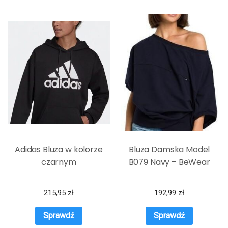
Adidas Bluza w kolorze
Bluza Damska Model
czarnym
B079 Navy – BeWear
215,95
zł
192,99
zł
Sprawdź
Sprawdź