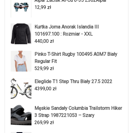
Alpar Zacisk Al-Cu 6-35 Z302Alpar
12,99
zł
Kurtka Joma Anorak Islandia III
101697.100 : Rozmiar - XXL
440,00
zł
Pinko T-Shirt Rugby 100495 A0M7 Biały
Regular Fit
529,99
zł
Eleglide T1 Step Thru Biały 27.5 2022
4399,00
zł
Męskie Sandały Columbia Trailstorm Hiker
3 Strap 1987221053 – Szary
269,99
zł