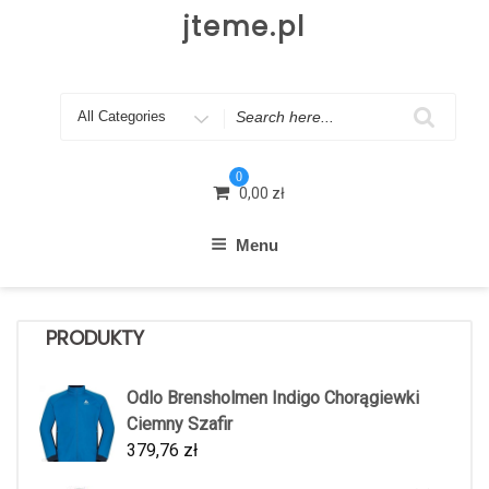
Skip
jteme.pl
to
content
Search
for
0
0,00
zł
Menu
PRODUKTY
Odlo Brensholmen Indigo Chorągiewki
Ciemny Szafir
379,76
zł