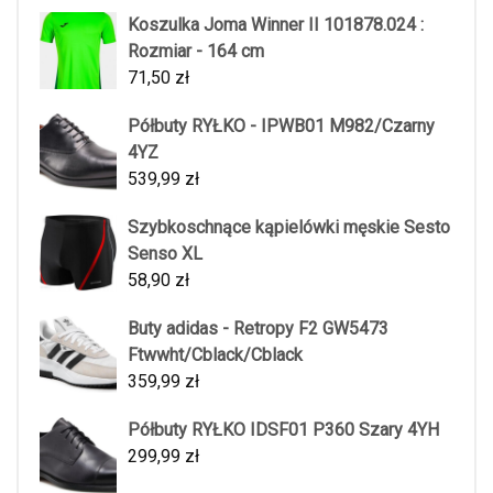
Koszulka Joma Winner II 101878.024 :
Rozmiar - 164 cm
71,50
zł
Półbuty RYŁKO - IPWB01 M982/Czarny
4YZ
539,99
zł
Szybkoschnące kąpielówki męskie Sesto
Senso XL
58,90
zł
Buty adidas - Retropy F2 GW5473
Ftwwht/Cblack/Cblack
359,99
zł
Półbuty RYŁKO IDSF01 P360 Szary 4YH
299,99
zł