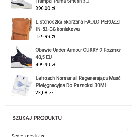
Trampki Puma Smash 3.0
390,00
zł
Listonoszka skórzana PAOLO PERUZZI
IN-52-CG koniakowa
139,99
zł
Obuwie Under Armour CURRY 9 Rozmiar
48,5 EU
499,99
zł
Lefrosch Normanail Regenerująca Maść
Pielęgnacyjna Do Paznokci 30Ml
23,08
zł
SZUKAJ PRODUKTU
Search