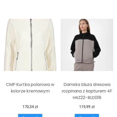
CMP Kurtka polarowa w
Damska bluza dresowa
kolorze kremowym
rozpinana z kapturem 4F
H4Z22-BLD018
170,34
zł
119,99
zł