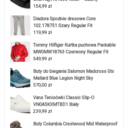
154,99
zł
Diadora Spodnie dresowe Core
102.178751 Szary Regular Fit
119,99
zł
Tommy Hilfiger Kurtka puchowa Packable
MW0MW18763 Czerwony Regular Fit
549,99
zł
Buty do biegania Salomon Madcross Gtx
Mallard Blue Legion Night Sky
570,00
zł
Vans Tenisówki Classic Slip-O
VN0A5KXMTBD1 Biały
239,99
zł
Buty Columbia Crestwood Mid Waterproof