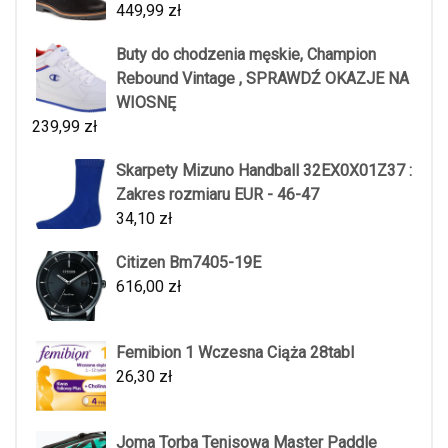
449,99
zł
Buty do chodzenia męskie, Champion
Rebound Vintage , SPRAWDŹ OKAZJE NA
WIOSNĘ
239,99
zł
Skarpety Mizuno Handball 32EX0X01Z37 :
Zakres rozmiaru EUR - 46-47
34,10
zł
Citizen Bm7405-19E
616,00
zł
Femibion 1 Wczesna Ciąża 28tabl
26,30
zł
Joma Torba Tenisowa Master Paddle