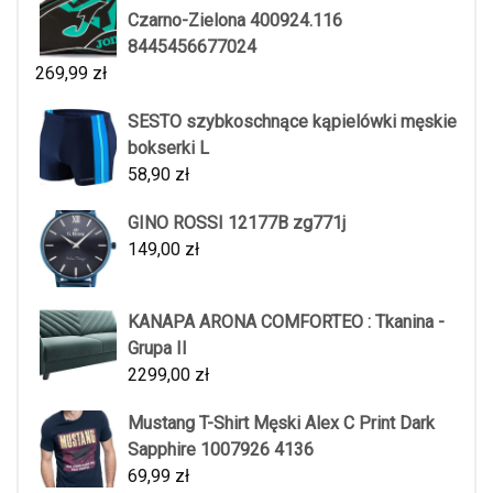
Czarno-Zielona 400924.116
8445456677024
269,99
zł
SESTO szybkoschnące kąpielówki męskie
bokserki L
58,90
zł
GINO ROSSI 12177B zg771j
149,00
zł
KANAPA ARONA COMFORTEO : Tkanina -
Grupa II
2299,00
zł
Mustang T-Shirt Męski Alex C Print Dark
Sapphire 1007926 4136
69,99
zł