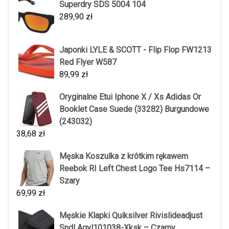
Superdry SDS 5004 104
289,90
zł
Japonki LYLE & SCOTT - Flip Flop FW1213
Red Flyer W587
89,99
zł
Oryginalne Etui Iphone X / Xs Adidas Or
Booklet Case Suede (33282) Burgundowe
(243032)
38,68
zł
Męska Koszulka z krótkim rękawem
Reebok RI Left Chest Logo Tee Hs7114 –
Szary
69,99
zł
Męskie Klapki Quiksilver Rivislideadjust
Sndl Aqyl101038-Xksk – Czarny