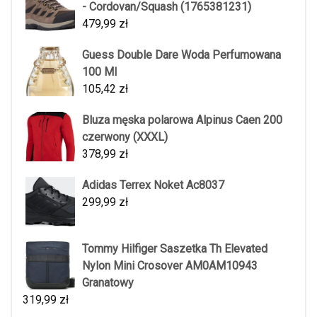
- Cordovan/Squash (1765381231)
479,99
zł
Guess Double Dare Woda Perfumowana
100 Ml
105,42
zł
Bluza męska polarowa Alpinus Caen 200
czerwony (XXXL)
378,99
zł
Adidas Terrex Noket Ac8037
299,99
zł
Tommy Hilfiger Saszetka Th Elevated
Nylon Mini Crosover AM0AM10943
Granatowy
319,99
zł