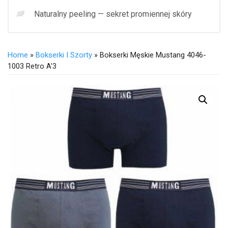
Naturalny peeling — sekret promiennej skóry
Home
»
Bokserki I Szorty
» Bokserki Męskie Mustang 4046-
1003 Retro A’3