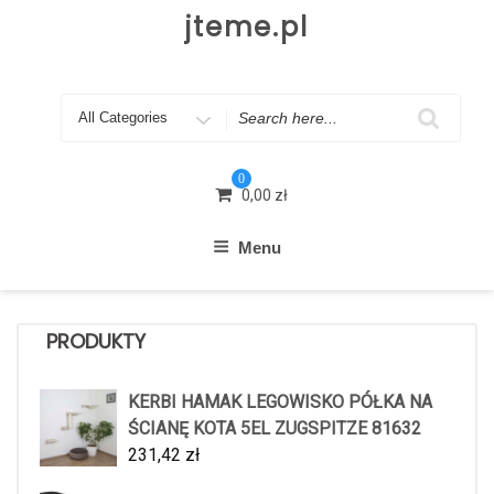
Skip
jteme.pl
to
content
Search
for
0
0,00
zł
Menu
PRODUKTY
KERBI HAMAK LEGOWISKO PÓŁKA NA
ŚCIANĘ KOTA 5EL ZUGSPITZE 81632
231,42
zł