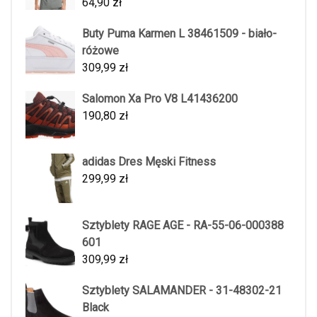
64,90
zł
Buty Puma Karmen L 38461509 - biało-
różowe
309,99
zł
Salomon Xa Pro V8 L41436200
190,80
zł
adidas Dres Męski Fitness
299,99
zł
Sztyblety RAGE AGE - RA-55-06-000388
601
309,99
zł
Sztyblety SALAMANDER - 31-48302-21
Black