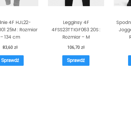
nie 4F HJL22-
Legginsy 4F
Spodni
01 25M : Rozmiar
4FSS23TTIGF063 20S :
Jogge
– 134 cm
Rozmiar – M
83,60
zł
106,70
zł
Sprawdź
Sprawdź