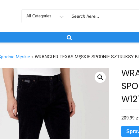
Search
for
Spodnie Męskie
» WRANGLER TEXAS MĘSKIE SPODNIE SZTRUKSY B
WRA
SPO
W12
209,99
z
Spra