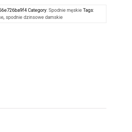
56e726ba9f4
Category:
Spodnie męskie
Tags:
se
,
spodnie dzinsowe damskie