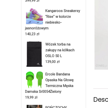
399,99
zł
Kangaroos Sneakersy
"Rise" w kolorze
niebiesko-
jasnoróżowym
140,23
zł
Wózek torba na
zakupy na kółkach
OSLO 50 L
139,00
zł
Ercole Bandana
Opaska Na Głowę
Termiczna Męska
Damska Sr0054Żielony
Desc
19,99
zł
POŃCZOCHY