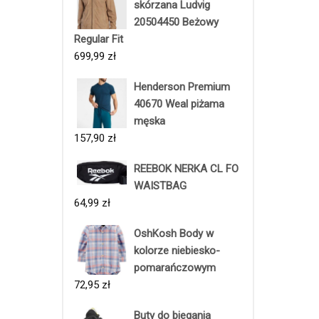
skórzana Ludvig
20504450 Beżowy
Regular Fit
699,99
zł
Henderson Premium
40670 Weal piżama
męska
157,90
zł
REEBOK NERKA CL FO
WAISTBAG
64,99
zł
OshKosh Body w
kolorze niebiesko-
pomarańczowym
72,95
zł
Buty do biegania