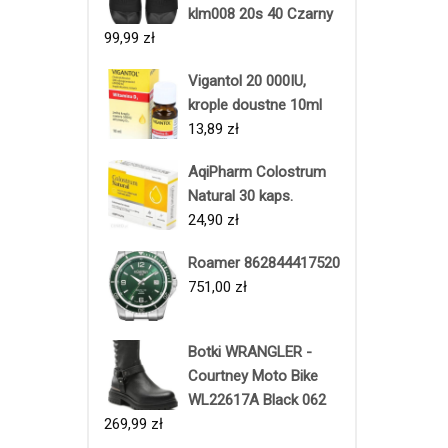
klm008 20s 40 Czarny
99,99
zł
Vigantol 20 000IU,
krople doustne 10ml
13,89
zł
AqiPharm Colostrum
Natural 30 kaps.
24,90
zł
Roamer 862844417520
751,00
zł
Botki WRANGLER -
Courtney Moto Bike
WL22617A Black 062
269,99
zł