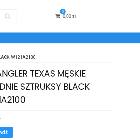
0
0,00
zł
LACK W121A2100
NGLER TEXAS MĘSKIE
DNIE SZTRUKSY BLACK
1A2100
ł
wdź