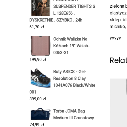
zielona 
SUSPENDER TIGHTS S
elastycz
L 128E656 ,
sklep, b
DYSKRETNIE , SZYBKO , 24h
michiko,
61,70
zł
yyyyy
Ochnik Walizka Na
Kółkach 19" Walab-
0053-31
Rela
199,90
zł
Buty ASICS - Gel-
Resolution 8 Clay
1041A076 Black/White
001
399,00
zł
Torba JOMA Bag
Medium III Granatowy
74,99
zł