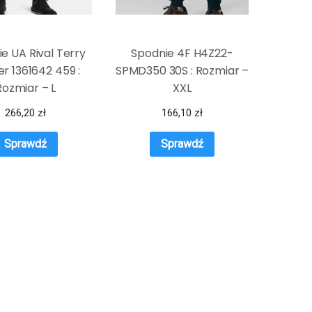
e UA Rival Terry
Spodnie 4F H4Z22-
r 1361642 459 :
SPMD350 30S : Rozmiar –
Rozmiar – L
XXL
266,20
zł
166,10
zł
Sprawdź
Sprawdź