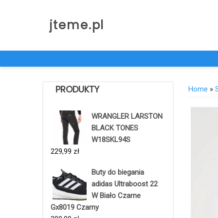
Skip
to
jteme.pl
content
PRODUKTY
Home
»
WRANGLER LARSTON
BLACK TONES
W18SKL94S
229,99
zł
Buty do biegania
adidas Ultraboost 22
W Biało Czarne
Gx8019 Czarny