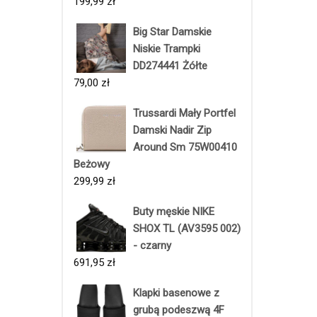
199,99
zł
Big Star Damskie
Niskie Trampki
DD274441 Żółte
79,00
zł
Trussardi Mały Portfel
Damski Nadir Zip
Around Sm 75W00410
Beżowy
299,99
zł
Buty męskie NIKE
SHOX TL (AV3595 002)
- czarny
691,95
zł
Klapki basenowe z
grubą podeszwą 4F