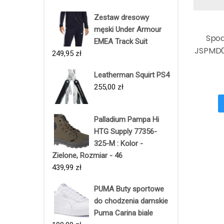
Zestaw dresowy
męski Under Armour
Spod
EMEA Track Suit
JSPMD0
249,95
zł
Leatherman Squirt PS4
255,00
zł
Palladium Pampa Hi
HTG Supply 77356-
325-M : Kolor -
Zielone, Rozmiar - 46
439,99
zł
PUMA Buty sportowe
do chodzenia damskie
Puma Carina biale