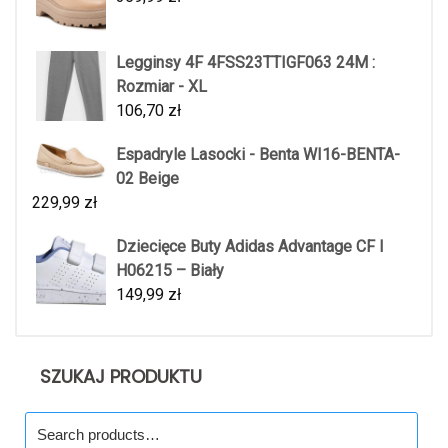
Legginsy 4F 4FSS23TTIGF063 24M :
Rozmiar - XL
106,70
zł
Espadryle Lasocki - Benta WI16-BENTA-
02 Beige
229,99
zł
Dziecięce Buty Adidas Advantage CF I
H06215 – Biały
149,99
zł
SZUKAJ PRODUKTU
Search
for: