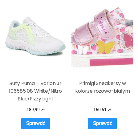
Buty Puma – Varion Jr
Primigi Sneakersy w
106585 08 White/Nitro
kolorze różowo-białym
Blue/Fizzy Light
189,99
zł
160,61
zł
Sprawdź
Sprawdź