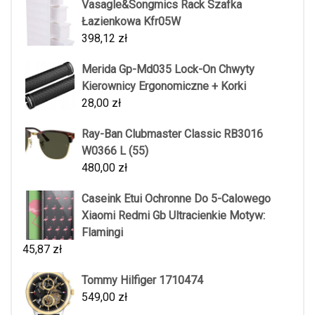
Vasagle&Songmics Rack Szafka
Łazienkowa Kfr05W
398,12
zł
Merida Gp-Md035 Lock-On Chwyty
Kierownicy Ergonomiczne + Korki
28,00
zł
Ray-Ban Clubmaster Classic RB3016
W0366 L (55)
480,00
zł
Caseink Etui Ochronne Do 5-Calowego
Xiaomi Redmi Gb Ultracienkie Motyw:
Flamingi
45,87
zł
Tommy Hilfiger 1710474
549,00
zł