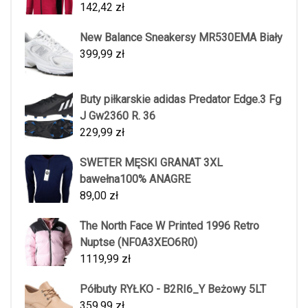
142,42
zł
New Balance Sneakersy MR530EMA Biały
399,99
zł
Buty piłkarskie adidas Predator Edge.3 Fg
J Gw2360 R. 36
229,99
zł
SWETER MĘSKI GRANAT 3XL
bawełna100% ANAGRE
89,00
zł
The North Face W Printed 1996 Retro
Nuptse (NF0A3XEO6R0)
1119,99
zł
Półbuty RYŁKO - B2RI6_Y Beżowy 5LT
359,99
zł