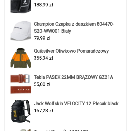
188,99
zł
Champion Czapka z daszkiem 804470-
S20-WW001 Biały
79,99
zł
Quiksilver Oliwkowo Pomarańczowy
355,34
zł
Tekla PASEK 22MM BRĄZOWY GZ21A
55,00
zł
Jack Wolfskin VELOCITY 12 Plecak black
167,28
zł