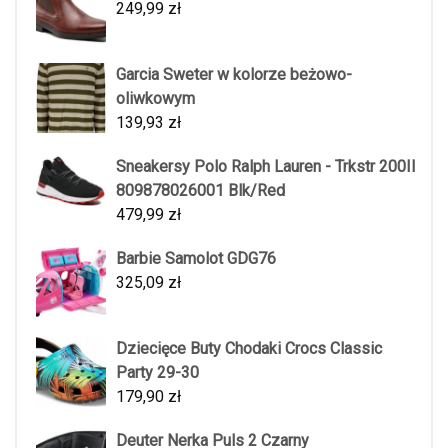
249,99
zł
Garcia Sweter w kolorze beżowo-
oliwkowym
139,93
zł
Sneakersy Polo Ralph Lauren - Trkstr 200II
809878026001 Blk/Red
479,99
zł
Barbie Samolot GDG76
325,09
zł
Dziecięce Buty Chodaki Crocs Classic
Party 29-30
179,90
zł
Deuter Nerka Puls 2 Czarny