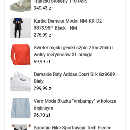
Trampki Stonefly 110149S
349,43
zł
Kurtka Damska Model NM-KR-D2-
3873.98P Black - NM
276,99
zł
Sweter męski gładki szpic z kaszmiru i
wełny merynosów XL orange
69,99
zł
Damskie Buty Adidas Court Silk Gz9689 –
Biały
299,99
zł
Vero Moda Bluzka "Vmbumpy" w kolorze
błękitnym
96,70
zł
Spodnie Nike Sportswear Tech Fleece