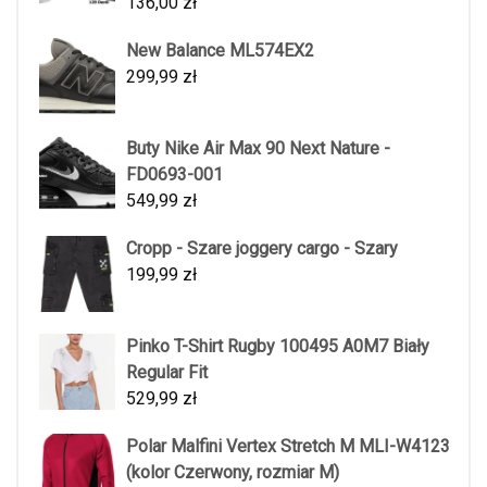
136,00
zł
New Balance ML574EX2
299,99
zł
Buty Nike Air Max 90 Next Nature -
FD0693-001
549,99
zł
Cropp - Szare joggery cargo - Szary
199,99
zł
Pinko T-Shirt Rugby 100495 A0M7 Biały
Regular Fit
529,99
zł
Polar Malfini Vertex Stretch M MLI-W4123
(kolor Czerwony, rozmiar M)