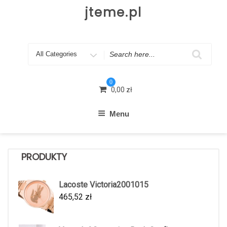
Skip
jteme.pl
to
content
Search
for
0
0,00
zł
Menu
PRODUKTY
Lacoste Victoria2001015
465,52
zł