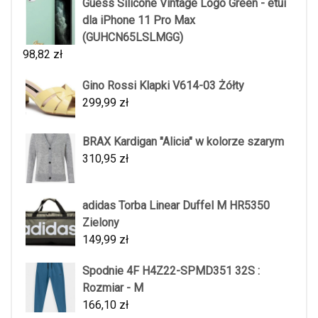
Guess Silicone Vintage Logo Green - etui
dla iPhone 11 Pro Max
(GUHCN65LSLMGG)
98,82
zł
Gino Rossi Klapki V614-03 Żółty
299,99
zł
BRAX Kardigan "Alicia" w kolorze szarym
310,95
zł
adidas Torba Linear Duffel M HR5350
Zielony
149,99
zł
Spodnie 4F H4Z22-SPMD351 32S :
Rozmiar - M
166,10
zł