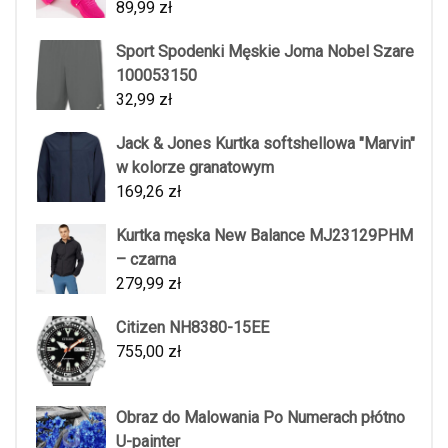
89,99
zł
Sport Spodenki Męskie Joma Nobel Szare
100053150
32,99
zł
Jack & Jones Kurtka softshellowa "Marvin"
w kolorze granatowym
169,26
zł
Kurtka męska New Balance MJ23129PHM
– czarna
279,99
zł
Citizen NH8380-15EE
755,00
zł
Obraz do Malowania Po Numerach płótno
U-painter