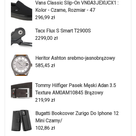
Vans Classic Slip-On VN0A3JEXUCX1 :
Kolor - Czarne, Rozmiar - 47
296,99
zł
Tacx Flux S Smart T2900S
2299,00
zł
Heritor Ashton srebrno-jasnobrązowy
585,45
zł
Tommy Hilfiger Pasek Męski Adan 3.5
Texture AM0AM10845 Brązowy
219,99
zł
Bugatti Bookcover Zurigo Do Iphone 12
Mini Czarny/
102,86
zł