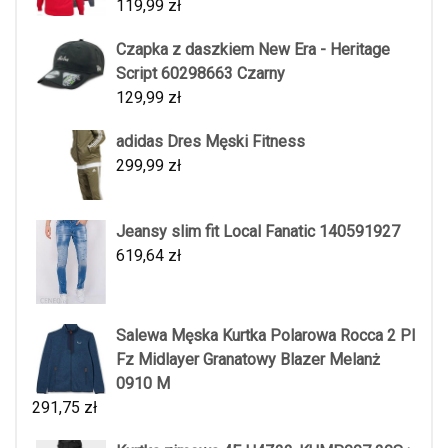
119,99
zł
Czapka z daszkiem New Era - Heritage
Script 60298663 Czarny
129,99
zł
adidas Dres Męski Fitness
299,99
zł
Jeansy slim fit Local Fanatic 140591927
619,64
zł
Salewa Męska Kurtka Polarowa Rocca 2 Pl
Fz Midlayer Granatowy Blazer Melanż
0910 M
291,75
zł