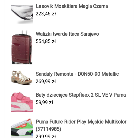
Lesovik Moskitiera Magla Czarna
223,46
zł
Walizki twarde Itaca Sarajevo
554,85
zł
Sandały Remonte - D0N50-90 Metallic
269,99
zł
Buty dziecięce Stepfleex 2 SL VE V Puma
59,99
zł
Puma Future Rider Play Męskie Multikolor
(37114985)
299,99
zł