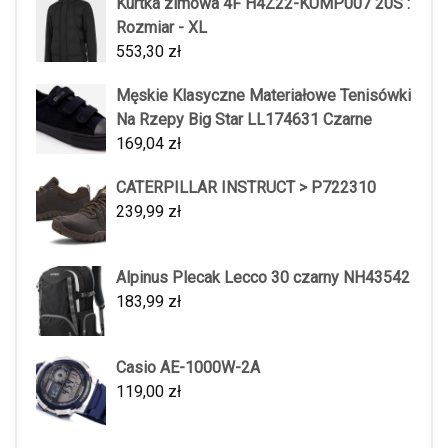
Kurtka zimowa 4F H4Z22-KUMP007 20S :
Rozmiar - XL
553,30
zł
Męskie Klasyczne Materiałowe Tenisówki
Na Rzepy Big Star LL174631 Czarne
169,04
zł
CATERPILLAR INSTRUCT > P722310
239,99
zł
Alpinus Plecak Lecco 30 czarny NH43542
183,99
zł
Casio AE-1000W-2A
119,00
zł