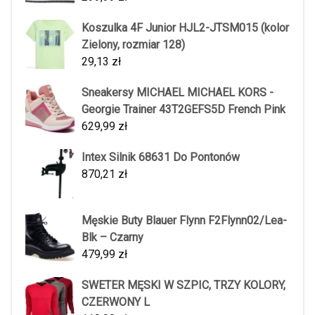
Koszulka 4F Junior HJL2-JTSM015 (kolor
Zielony, rozmiar 128)
29,13
zł
Sneakersy MICHAEL MICHAEL KORS -
Georgie Trainer 43T2GEFS5D French Pink
629,99
zł
Intex Silnik 68631 Do Pontonów
870,21
zł
Męskie Buty Blauer Flynn F2Flynn02/Lea-
Blk – Czarny
479,99
zł
SWETER MĘSKI W SZPIC, TRZY KOLORY,
CZERWONY L