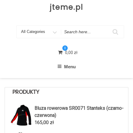
Skip
jteme.pl
to
content
Search
for
0
0,00
zł
Menu
PRODUKTY
Bluza rowerowa SR0071 Stanteks (czarno-
czerwona)
165,00
zł