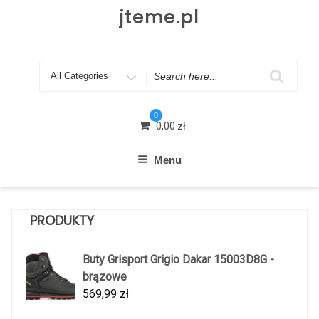
Skip
jteme.pl
to
content
Search
for
0
0,00
zł
Menu
PRODUKTY
Buty Grisport Grigio Dakar 15003D8G -
brązowe
569,99
zł