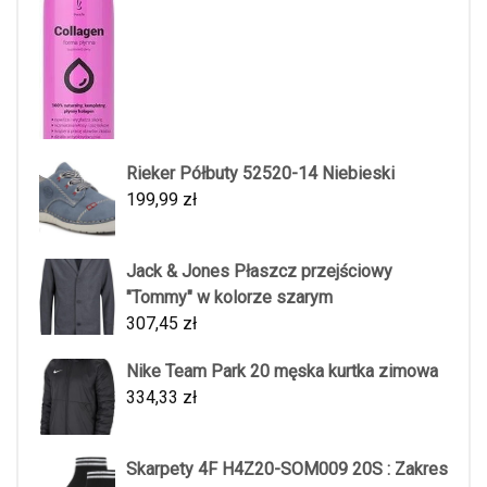
Rieker Półbuty 52520-14 Niebieski
199,99
zł
Jack & Jones Płaszcz przejściowy
"Tommy" w kolorze szarym
307,45
zł
Nike Team Park 20 męska kurtka zimowa
334,33
zł
Skarpety 4F H4Z20-SOM009 20S : Zakres