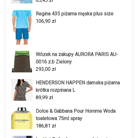
65,45
zł
Regina 435 piżama męska plus size
106,90
zł
Wózek na zakupy AURORA PARIS AU-
0016 z.b Zielony
293,00
zł
HENDERSON HAPPEN damska piżama
krótka rozpinana L
89,99
zł
Dolce & Gabbana Pour Homme Woda
toaletowa 75ml spray
186,81
zł