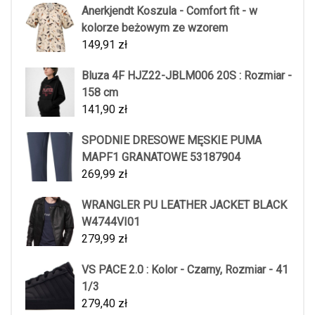
Anerkjendt Koszula - Comfort fit - w
kolorze beżowym ze wzorem
149,91
zł
Bluza 4F HJZ22-JBLM006 20S : Rozmiar -
158 cm
141,90
zł
SPODNIE DRESOWE MĘSKIE PUMA
MAPF1 GRANATOWE 53187904
269,99
zł
WRANGLER PU LEATHER JACKET BLACK
W4744VI01
279,99
zł
VS PACE 2.0 : Kolor - Czarny, Rozmiar - 41
1/3
279,40
zł