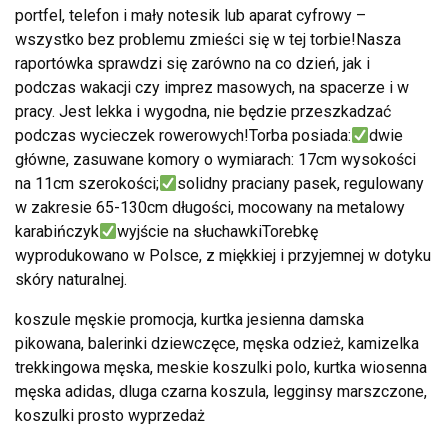
portfel, telefon i mały notesik lub aparat cyfrowy –
wszystko bez problemu zmieści się w tej torbie!Nasza
raportówka sprawdzi się zarówno na co dzień, jak i
podczas wakacji czy imprez masowych, na spacerze i w
pracy. Jest lekka i wygodna, nie będzie przeszkadzać
podczas wycieczek rowerowych!Torba posiada:
dwie
główne, zasuwane komory o wymiarach: 17cm wysokości
na 11cm szerokości;
solidny praciany pasek, regulowany
w zakresie 65-130cm długości, mocowany na metalowy
karabińczyk
wyjście na słuchawkiTorebkę
wyprodukowano w Polsce, z miękkiej i przyjemnej w dotyku
skóry naturalnej.
koszule męskie promocja, kurtka jesienna damska
pikowana, balerinki dziewczęce, męska odzież, kamizelka
trekkingowa męska, meskie koszulki polo, kurtka wiosenna
męska adidas, dluga czarna koszula, legginsy marszczone,
koszulki prosto wyprzedaż