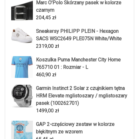
Marc O'Polo Skórzany pasek w kolorze
czarnym
204,45
zł
Sneakersy PHILIPP PLEIN - Hexagon
SACS WSC2649 PLE075N White/White
2319,00
zł
Koszulka Puma Manchester City Home
765710 01 : Rozmiar - L
460,90
zł
Garmin Instinct 2 Solar z czujnikiem tętna
HRM Elevate mglistoszary / mglistoszary
pasek (100262701)
1499,00
zł
GAP 2-częściowy zestaw w kolorze
błękitnym ze wzorem