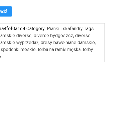
wdź
9a4fef0a1e4
Category:
Pianki i skafandry
Tags:
damskie diverse
,
diverse bydgoszcz
,
diverse
 damskie wyprzedaż
,
dresy bawełniane damskie
,
e spodenki meskie
,
torba na ramię męska
,
torby
e