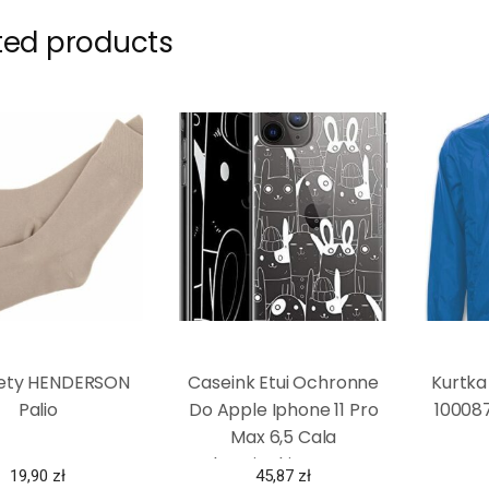
ted products
ety HENDERSON
Caseink Etui Ochronne
Kurtka
Palio
Do Apple Iphone 11 Pro
100087
Max 6,5 Cala
Ultracienkie Motyw:
19,90
zł
45,87
zł