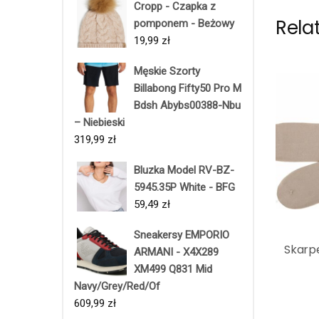
Cropp - Czapka z
Rela
pomponem - Beżowy
19,99
zł
Męskie Szorty
Billabong Fifty50 Pro M
Bdsh Abybs00388-Nbu
– Niebieski
319,99
zł
Bluzka Model RV-BZ-
5945.35P White - BFG
59,49
zł
Sneakersy EMPORIO
Skarp
ARMANI - X4X289
XM499 Q831 Mid
Navy/Grey/Red/Of
609,99
zł