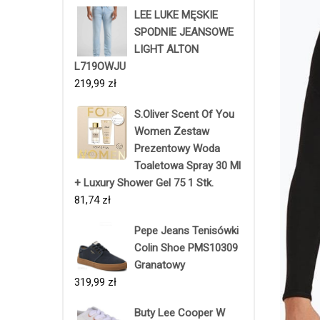
LEE LUKE MĘSKIE
SPODNIE JEANSOWE
LIGHT ALTON
L719OWJU
219,99
zł
S.Oliver Scent Of You
Women Zestaw
Prezentowy Woda
Toaletowa Spray 30 Ml
+ Luxury Shower Gel 75 1 Stk.
81,74
zł
Pepe Jeans Tenisówki
Colin Shoe PMS10309
Granatowy
319,99
zł
Buty Lee Cooper W