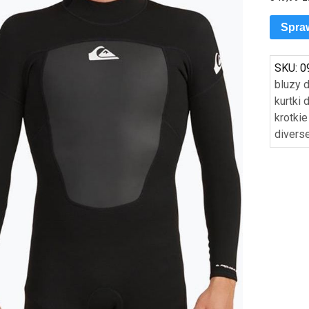
Spra
SKU:
0
bluzy 
kurtki
krotki
divers