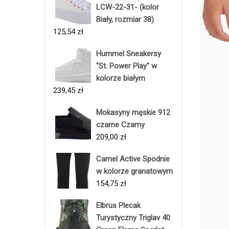
LCW-22-31- (kolor
Biały, rozmiar 38)
125,54
zł
Hummel Sneakersy
"St. Power Play" w
kolorze białym
239,45
zł
Mokasyny męskie 912
czarne Czarny
209,00
zł
Camel Active Spodnie
w kolorze granatowym
154,75
zł
Elbrus Plecak
Turystyczny Triglav 40