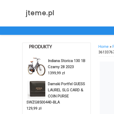
Skip
to
jteme.pl
content
PRODUKTY
Home
»
3613376
Indiana Storica 130 1B
Czarny 28 2023
1399,99
zł
Damski Portfel GUESS
LAUREL SLG CARD &
COIN PURSE
SWZG8500440-BLA
129,99
zł