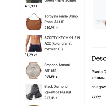
Green Flame Scarlet
499,99
zł
Torby na ramię Bruno
Rossi A111P
910,93
zł
SZORTY KEY MXH-219
A22 (kolor granat,
rozmiar XL)
31,29
zł
Desc
Emporio Armani
AR1681
Pianka Q
468,99
zł
24mies. 
Black Diamond
sniegowc
Rękawice Pursuit
yyyyy
247,46
zł