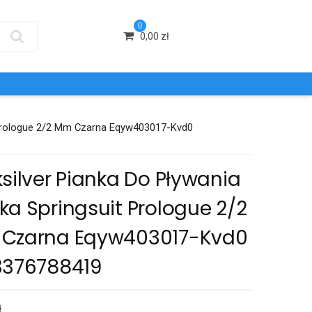
0
0,00
zł
t Prologue 2/2 Mm Czarna Eqyw403017-Kvd0
silver Pianka Do Pływania
ka Springsuit Prologue 2/2
Czarna Eqyw403017-Kvd0
3376788419
ł