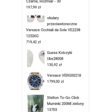
Czarne, Rozmiar - 30
197,99
zł
okulary
przeciwsłoneczne
Versace Occhiali da Sole VE2238
12526G
719,42
zł
Guess Kolczyki
Ube28008
130,92
zł
Versace VERG00218
1799,00
zł
Stelton To-Go Click
Muminki 200Ml zielony
13703