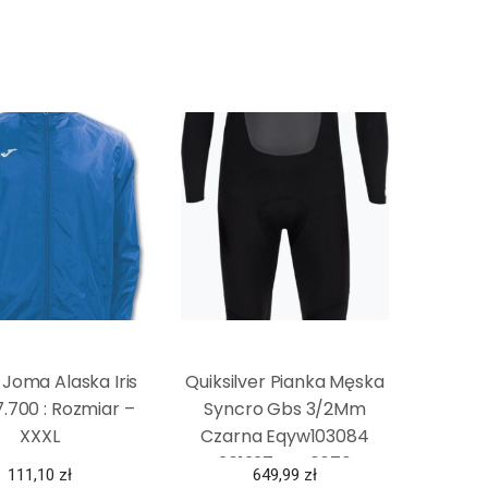
 Joma Alaska Iris
Quiksilver Pianka Męska
.700 : Rozmiar –
Syncro Gbs 3/2Mm
XXXL
Czarna Eqyw103084
3613374446670
111,10
zł
649,99
zł