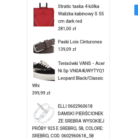
Stratic taska 4 kółka
Walizka kabinowy S 55
cm dark red
281,00
zł
Paski Lois Cinturones
139,09
zł
Tenisówki VANS - Acer
Ni Sp VN0A4UWYTYQ1
Leopard Black/Classic
Whi
399,99
zł
ELLI 0602960618
DAMSKI PIERŚCIONEK
ZE SREBRA WYSOKIEJ
PRÓBY 925 E SREBRO, 58, COLORE:
SREBRO, COD. 0602960618_58