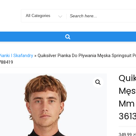
Search
for
Pianki I Skafandry
» Quiksilver Pianka Do Pływania Męska Springsui
788419
Quik
Męs
Mm 
361
349,99
z