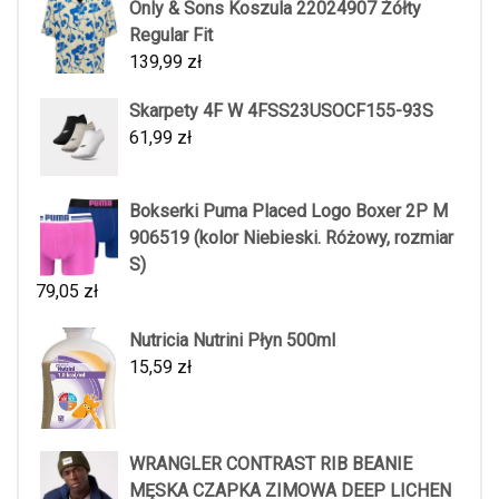
Only & Sons Koszula 22024907 Żółty
Regular Fit
139,99
zł
Skarpety 4F W 4FSS23USOCF155-93S
61,99
zł
Bokserki Puma Placed Logo Boxer 2P M
906519 (kolor Niebieski. Różowy, rozmiar
S)
79,05
zł
Nutricia Nutrini Płyn 500ml
15,59
zł
WRANGLER CONTRAST RIB BEANIE
MĘSKA CZAPKA ZIMOWA DEEP LICHEN