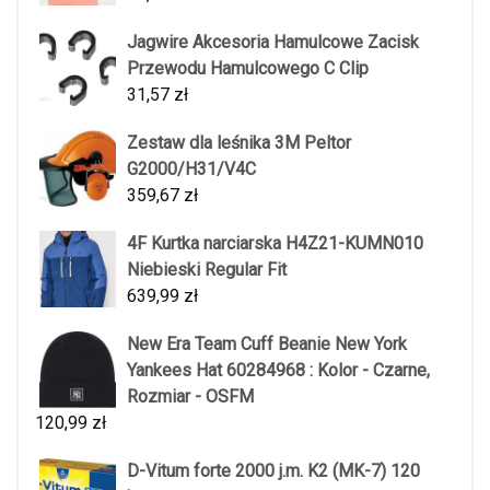
Jagwire Akcesoria Hamulcowe Zacisk
Przewodu Hamulcowego C Clip
31,57
zł
Zestaw dla leśnika 3M Peltor
G2000/H31/V4C
359,67
zł
4F Kurtka narciarska H4Z21-KUMN010
Niebieski Regular Fit
639,99
zł
New Era Team Cuff Beanie New York
Yankees Hat 60284968 : Kolor - Czarne,
Rozmiar - OSFM
120,99
zł
D-Vitum forte 2000 j.m. K2 (MK-7) 120