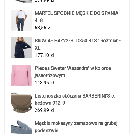
239,99
zł
MARTEL SPODNIE MĘSKIE DO SPANIA
418
68,56
zł
Bluza 4F H4Z22-BLD353 31S : Rozmiar -
XL
177,10
zł
Pieces Sweter "Assandra" w kolorze
jasnoróżowym
113,95
zł
Listonoszka skórzana BARBERINI'S c.
beżowa 912-9
269,99
zł
Męskie mokasyny zamszowe na grubej
podeszwie