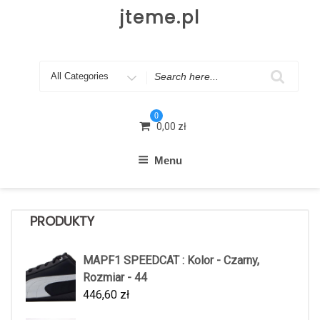
Skip
jteme.pl
to
content
Search
for
0
0,00
zł
Menu
PRODUKTY
MAPF1 SPEEDCAT : Kolor - Czarny,
Rozmiar - 44
446,60
zł