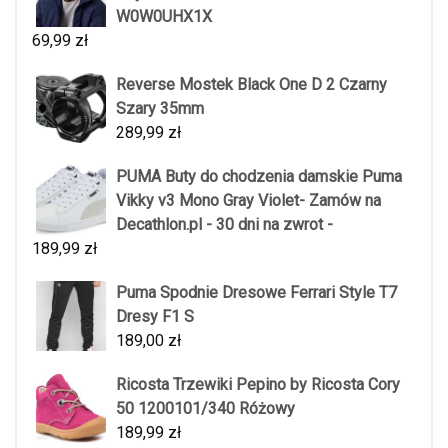
W0W0UHX1X
69,99
zł
Reverse Mostek Black One D 2 Czarny
Szary 35mm
289,99
zł
PUMA Buty do chodzenia damskie Puma
Vikky v3 Mono Gray Violet- Zamów na
Decathlon.pl - 30 dni na zwrot -
189,99
zł
Puma Spodnie Dresowe Ferrari Style T7
Dresy F1 S
189,00
zł
Ricosta Trzewiki Pepino by Ricosta Cory
50 1200101/340 Różowy
189,99
zł