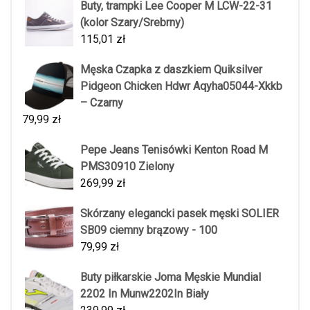
Buty, trampki Lee Cooper M LCW-22-31
(kolor Szary/Srebrny)
115,01
zł
Męska Czapka z daszkiem Quiksilver
Pidgeon Chicken Hdwr Aqyha05044-Xkkb
– Czarny
79,99
zł
Pepe Jeans Tenisówki Kenton Road M
PMS30910 Zielony
269,99
zł
Skórzany elegancki pasek męski SOLIER
SB09 ciemny brązowy - 100
79,99
zł
Buty piłkarskie Joma Męskie Mundial
2202 In Munw2202In Biały