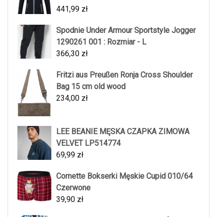
441,99
zł
Spodnie Under Armour Sportstyle Jogger
1290261 001 : Rozmiar - L
366,30
zł
Fritzi aus Preußen Ronja Cross Shoulder
Bag 15 cm old wood
234,00
zł
LEE BEANIE MĘSKA CZAPKA ZIMOWA
VELVET LP514774
69,99
zł
Cornette Bokserki Męskie Cupid 010/64
Czerwone
39,90
zł