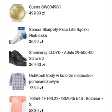
Guess GW0049G1
499,00
zł
Sensor Skarpety Race Lite Rączki
Niebieska
36,99
zł
Sneakersy LLOYD - Adala 29-506-00
Schwarz
369,00
zł
OshKosh Body w kolorze niebiesko-
pomarańczowym
72,95
zł
T-Shirt 4F H4L22-TSM046 64S : Rozmiar -
S
58,30
zł