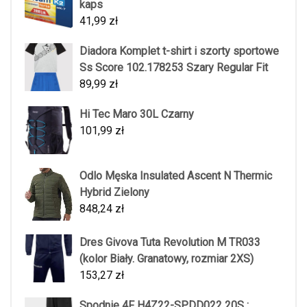
kaps
41,99
zł
Diadora Komplet t-shirt i szorty sportowe
Ss Score 102.178253 Szary Regular Fit
89,99
zł
Hi Tec Maro 30L Czarny
101,99
zł
Odlo Męska Insulated Ascent N Thermic
Hybrid Zielony
848,24
zł
Dres Givova Tuta Revolution M TR033
(kolor Biały. Granatowy, rozmiar 2XS)
153,27
zł
Spodnie 4F H4Z22-SPDD022 20S :