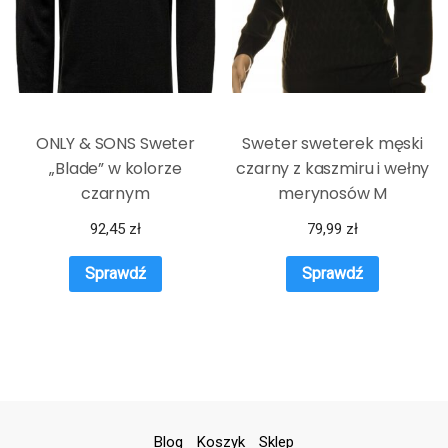
ONLY & SONS Sweter
Sweter sweterek męski
„Blade” w kolorze
czarny z kaszmiru i wełny
czarnym
merynosów M
92,45
zł
79,99
zł
Sprawdź
Sprawdź
Blog
Koszyk
Sklep