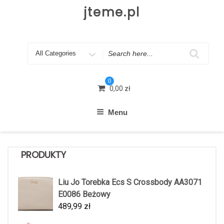
Skip
jteme.pl
to
content
Search
for
0
0,00
zł
Menu
PRODUKTY
Liu Jo Torebka Ecs S Crossbody AA3071
E0086 Beżowy
489,99
zł