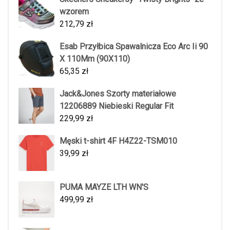
wzorem
212,79
zł
Esab Przyłbica Spawalnicza Eco Arc Ii 90
X 110Mm (90X110)
65,35
zł
Jack&Jones Szorty materiałowe
12206889 Niebieski Regular Fit
229,99
zł
Męski t-shirt 4F H4Z22-TSM010
39,99
zł
PUMA MAYZE LTH WN'S
499,99
zł