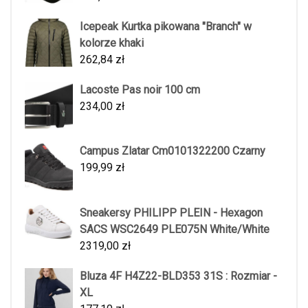
Icepeak Kurtka pikowana "Branch" w
kolorze khaki
262,84
zł
Lacoste Pas noir 100 cm
234,00
zł
Campus Zlatar Cm0101322200 Czarny
199,99
zł
Sneakersy PHILIPP PLEIN - Hexagon
SACS WSC2649 PLE075N White/White
2319,00
zł
Bluza 4F H4Z22-BLD353 31S : Rozmiar -
XL