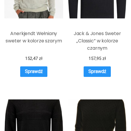
Anerkjendt Wełniany
Jack & Jones Sweter
sweter w kolorze szarym
„Classic” w kolorze
czarnym
152,47
zł
157,95
zł
Sprawdź
Sprawdź