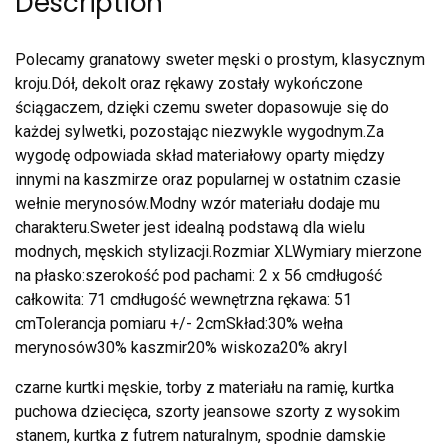
Description
Polecamy granatowy sweter męski o prostym, klasycznym
kroju.Dół, dekolt oraz rękawy zostały wykończone
ściągaczem, dzięki czemu sweter dopasowuje się do
każdej sylwetki, pozostając niezwykle wygodnym.Za
wygodę odpowiada skład materiałowy oparty między
innymi na kaszmirze oraz popularnej w ostatnim czasie
wełnie merynosów.Modny wzór materiału dodaje mu
charakteru.Sweter jest idealną podstawą dla wielu
modnych, męskich stylizacji.Rozmiar XLWymiary mierzone
na płasko:szerokość pod pachami: 2 x 56 cmdługość
całkowita: 71 cmdługość wewnętrzna rękawa: 51
cmTolerancja pomiaru +/- 2cmSkład:30% wełna
merynosów30% kaszmir20% wiskoza20% akryl
czarne kurtki męskie, torby z materiału na ramię, kurtka
puchowa dziecięca, szorty jeansowe szorty z wysokim
stanem, kurtka z futrem naturalnym, spodnie damskie