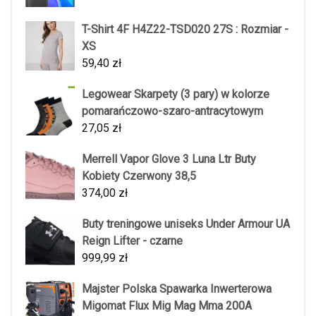
T-Shirt 4F H4Z22-TSD020 27S : Rozmiar -
XS
59,40
zł
Legowear Skarpety (3 pary) w kolorze
pomarańczowo-szaro-antracytowym
27,05
zł
Merrell Vapor Glove 3 Luna Ltr Buty
Kobiety Czerwony 38,5
374,00
zł
Buty treningowe uniseks Under Armour UA
Reign Lifter - czarne
999,99
zł
Majster Polska Spawarka Inwerterowa
Migomat Flux Mig Mag Mma 200A