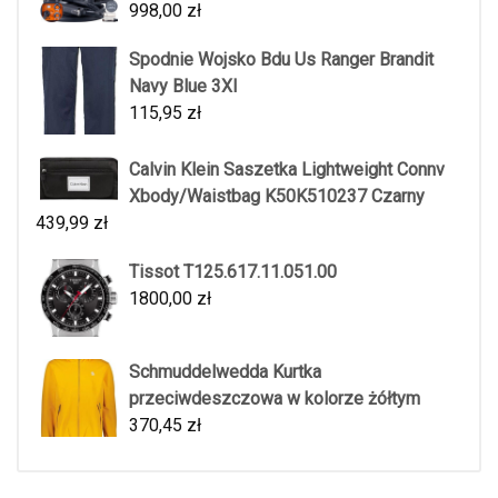
998,00
zł
Spodnie Wojsko Bdu Us Ranger Brandit
Navy Blue 3Xl
115,95
zł
Calvin Klein Saszetka Lightweight Connv
Xbody/Waistbag K50K510237 Czarny
439,99
zł
Tissot T125.617.11.051.00
1800,00
zł
Schmuddelwedda Kurtka
przeciwdeszczowa w kolorze żółtym
370,45
zł