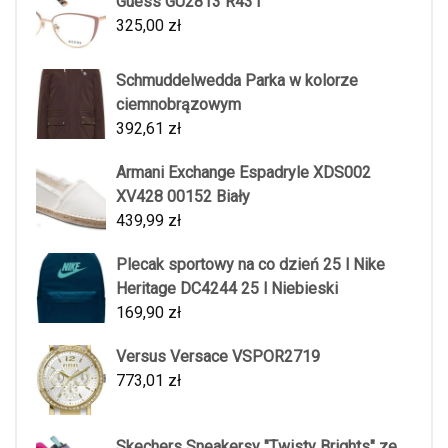
Guess GU2813 R431
325,00
zł
Schmuddelwedda Parka w kolorze
ciemnobrązowym
392,61
zł
Armani Exchange Espadryle XDS002
XV428 00152 Biały
439,99
zł
Plecak sportowy na co dzień 25 l Nike
Heritage DC4244 25 l Niebieski
169,90
zł
Versus Versace VSPOR2719
773,01
zł
Skechers Sneakersy "Twisty Brights" ze