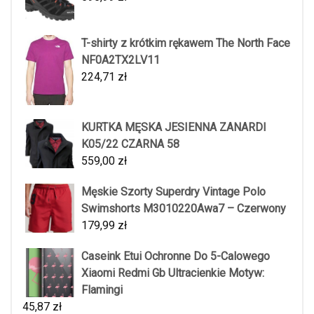
T-shirty z krótkim rękawem The North Face
NF0A2TX2LV11
224,71
zł
KURTKA MĘSKA JESIENNA ZANARDI
K05/22 CZARNA 58
559,00
zł
Męskie Szorty Superdry Vintage Polo
Swimshorts M3010220Awa7 – Czerwony
179,99
zł
Caseink Etui Ochronne Do 5-Calowego
Xiaomi Redmi Gb Ultracienkie Motyw:
Flamingi
45,87
zł