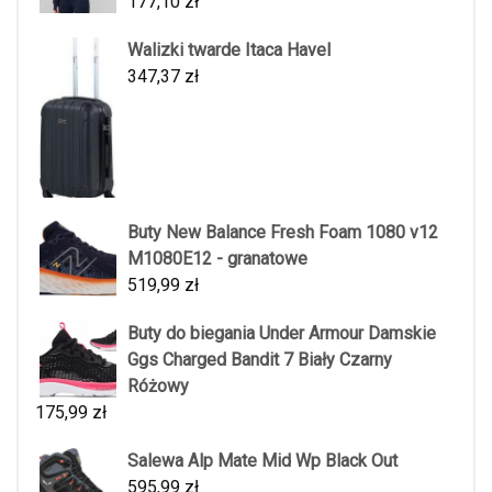
177,10
zł
Walizki twarde Itaca Havel
347,37
zł
Buty New Balance Fresh Foam 1080 v12
M1080E12 - granatowe
519,99
zł
Buty do biegania Under Armour Damskie
Ggs Charged Bandit 7 Biały Czarny
Różowy
175,99
zł
Salewa Alp Mate Mid Wp Black Out
595,99
zł