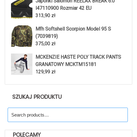
Japonki Salomon REELAX BREAK 6.0
l47110900 Rozmiar 42 EU
313,90
zł
Mfh Softshell Scorpion Model 95 S
(7039819)
375,00
zł
MCKENZIE HASTE POLY TRACK PANTS
GRANATOWY MCKTM15181
129,99
zł
SZUKAJ PRODUKTU
Search
for:
POLECAMY