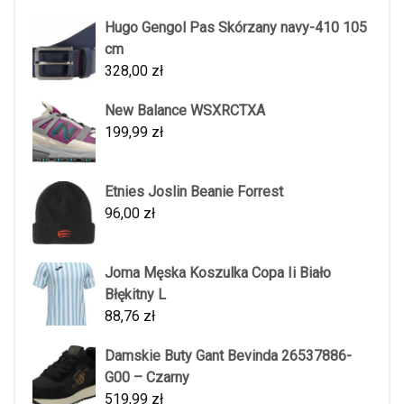
Hugo Gengol Pas Skórzany navy-410 105
cm
328,00
zł
New Balance WSXRCTXA
199,99
zł
Etnies Joslin Beanie Forrest
96,00
zł
Joma Męska Koszulka Copa Ii Biało
Błękitny L
88,76
zł
Damskie Buty Gant Bevinda 26537886-
G00 – Czarny
519,99
zł