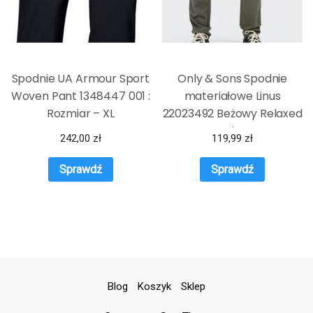
Spodnie UA Armour Sport
Only & Sons Spodnie
Woven Pant 1348447 001 :
materiałowe Linus
Rozmiar – XL
22023492 Beżowy Relaxed
Fit
242,00
zł
119,99
zł
Sprawdź
Sprawdź
Blog
Koszyk
Sklep