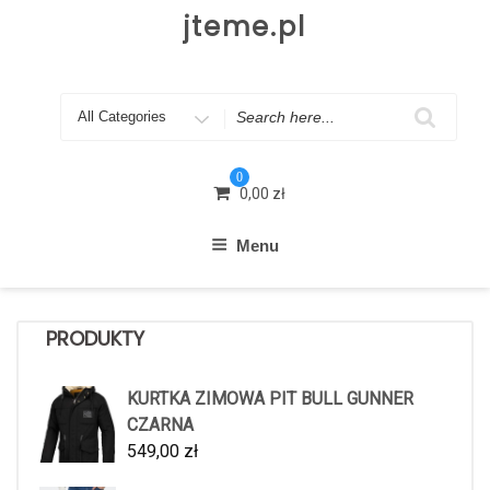
Skip
jteme.pl
to
content
Search
for
0
0,00
zł
Menu
PRODUKTY
KURTKA ZIMOWA PIT BULL GUNNER
CZARNA
549,00
zł