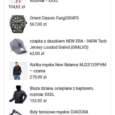
Rozmiar - XXXL
104,62
zł
Orient Classic Fung2004F0
567,00
zł
czapka z daszkiem NEW ERA - 940W Tech
Jersey Losdod Gralvd (GRALVD)
62,00
zł
Kurtka męska New Balance MJ23129PHM
– czarna
279,99
zł
Bluza dziana, ocieplana z kapturem,
rozmiar XXXL
153,93
zł
Buty tenisowe męskie DIADORA