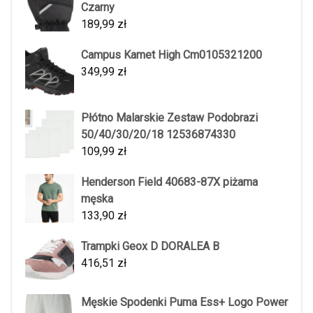
Czarny
189,99
zł
Campus Kamet High Cm0105321200
349,99
zł
Płótno Malarskie Zestaw Podobrazi
50/40/30/20/18 12536874330
109,99
zł
Henderson Field 40683-87X piżama
męska
133,90
zł
Trampki Geox D DORALEA B
416,51
zł
Męskie Spodenki Puma Ess+ Logo Power