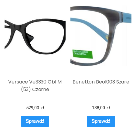
Versace Ve3330 Gb1 M
Benetton Beo1003 Szare
(53) Czarne
529,00
zł
138,00
zł
Sprawdź
Sprawdź