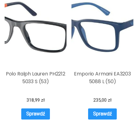
Polo Ralph Lauren PH2212
Emporio Armani EA3203
5033 S (53)
5088 L (50)
318,99
zł
235,00
zł
Sprawdź
Sprawdź