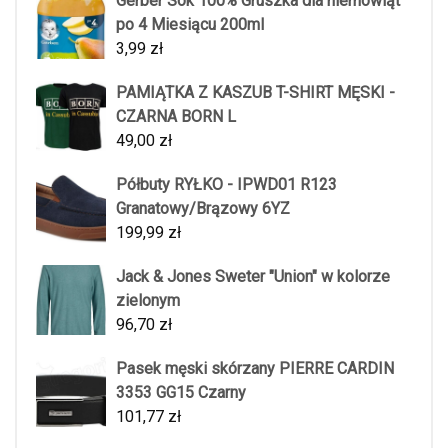
Gerber Sok 100% Gruszka dla niemowląt
po 4 Miesiącu 200ml
3,99
zł
PAMIĄTKA Z KASZUB T-SHIRT MĘSKI -
CZARNA BORN L
49,00
zł
Półbuty RYŁKO - IPWD01 R123
Granatowy/Brązowy 6YZ
199,99
zł
Jack & Jones Sweter "Union" w kolorze
zielonym
96,70
zł
Pasek męski skórzany PIERRE CARDIN
3353 GG15 Czarny
101,77
zł