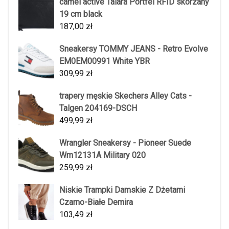
camel active Talara Portfel RFID skórzany
19 cm black
187,00
zł
Sneakersy TOMMY JEANS - Retro Evolve
EM0EM00991 White YBR
309,99
zł
trapery męskie Skechers Alley Cats -
Talgen 204169-DSCH
499,99
zł
Wrangler Sneakersy - Pioneer Suede
Wm12131A Military 020
259,99
zł
Niskie Trampki Damskie Z Dżetami
Czarno-Białe Demira
103,49
zł