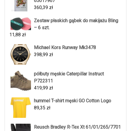
65017967
360,39
zł
Zestaw płaskich gąbek do makijażu Bling
– 6 szt.
11,88
zł
Michael Kors Runway Mk3478
398,99
zł
półbuty męskie Caterpillar Instruct
P722311
419,99
zł
hummel T-shirt męski GO Cotton Logo
89,35
zł
Reusch Bradley R-Tex Xt 61/01/265/7701