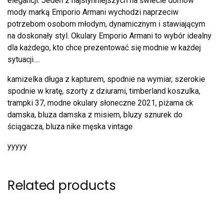
elegancji. Jeden z najsłynniejszych na świecie domów
mody marką Emporio Armani wychodzi naprzeciw
potrzebom osobom młodym, dynamicznym i stawiającym
na doskonały styl. Okulary Emporio Armani to wybór idealny
dla każdego, kto chce prezentować się modnie w każdej
sytuacji….
kamizelka długa z kapturem, spodnie na wymiar, szerokie
spodnie w kratę, szorty z dziurami, timberland koszulka,
trampki 37, modne okulary słoneczne 2021, piżama ck
damska, bluza damska z misiem, bluzy sznurek do
ściągacza, bluza nike męska vintage
yyyyy
Related products