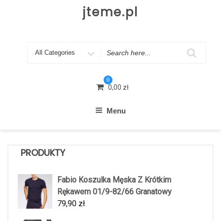
Skip
jteme.pl
to
content
Search
for
0
0,00
zł
Menu
PRODUKTY
Fabio Koszulka Męska Z Krótkim
Rękawem 01/9-82/66 Granatowy
79,90
zł