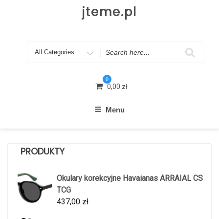
Skip
jteme.pl
to
content
Search
for
0
0,00
zł
Menu
PRODUKTY
Okulary korekcyjne Havaianas ARRAIAL CS
TCG
437,00
zł