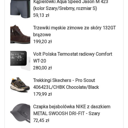
Kąpielówki Aqua Speed Jason M 423
(kolor Szary/Srebrny, rozmiar S)
59,13
zł
Trzewiki męskie zimowe ze skóry 132GT
brązowe
199,20
zł
Volt Polska Termostat radiowy Comfort
WT-20
280,00
zł
Trekkingi Skechers - Pro Scout
406423L/CHBK Chocolate/Black
179,99
zł
Czapka bejsbolówka NIKE z daszkiem
METAL SWOOSH DRI-FIT - Szary
72,45
zł