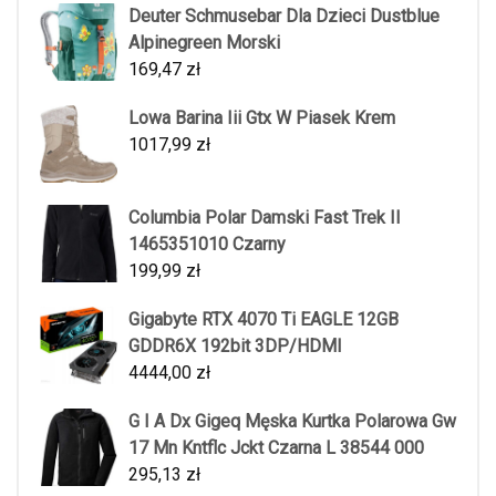
Deuter Schmusebar Dla Dzieci Dustblue
Alpinegreen Morski
169,47
zł
Lowa Barina Iii Gtx W Piasek Krem
1017,99
zł
Columbia Polar Damski Fast Trek II
1465351010 Czarny
199,99
zł
Gigabyte RTX 4070 Ti EAGLE 12GB
GDDR6X 192bit 3DP/HDMI
4444,00
zł
G I A Dx Gigeq Męska Kurtka Polarowa Gw
17 Mn Kntflc Jckt Czarna L 38544 000
295,13
zł