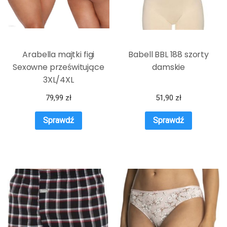
Arabella majtki figi
Babell BBL 188 szorty
Sexowne prześwitujące
damskie
3XL/4XL
79,99
zł
51,90
zł
Sprawdź
Sprawdź