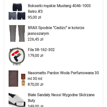
Bokserki męskie Mustang 4046-1003
Retro A'3
95,00
zł
BRAX Spodnie "Cadizc" w kolorze
jasnoszarym
226,45
zł
Fila 38-162-302
179,00
zł
Nasomatto Pardon Woda Perfumowana 30
ml 30 ml
870,00
zł
Białe Sandały Nessi Wygodne Skórzane
Buty
349,00
zł