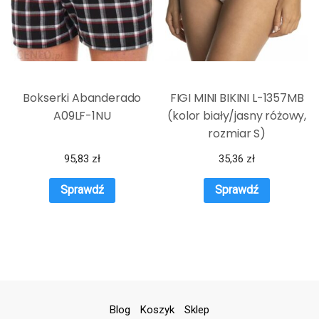
Bokserki Abanderado
FIGI MINI BIKINI L-1357MB
A09LF-1NU
(kolor biały/jasny różowy,
rozmiar S)
95,83
zł
35,36
zł
Sprawdź
Sprawdź
Blog
Koszyk
Sklep