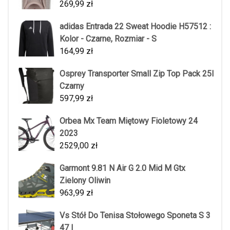
269,99
zł
adidas Entrada 22 Sweat Hoodie H57512 :
Kolor - Czarne, Rozmiar - S
164,99
zł
Osprey Transporter Small Zip Top Pack 25l
Czarny
597,99
zł
Orbea Mx Team Miętowy Fioletowy 24
2023
2529,00
zł
Garmont 9.81 N Air G 2.0 Mid M Gtx
Zielony Oliwin
963,99
zł
Vs Stół Do Tenisa Stołowego Sponeta S 3
47 I