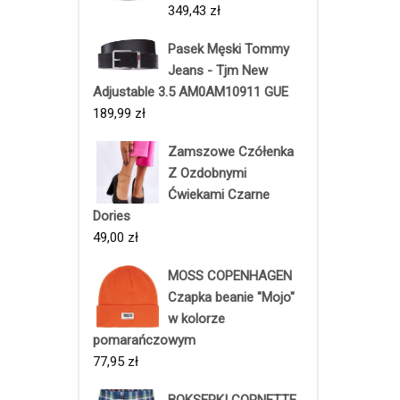
349,43
zł
Pasek Męski Tommy
Jeans - Tjm New
Adjustable 3.5 AM0AM10911 GUE
189,99
zł
Zamszowe Czółenka
Z Ozdobnymi
Ćwiekami Czarne
Dories
49,00
zł
MOSS COPENHAGEN
Czapka beanie "Mojo"
w kolorze
pomarańczowym
77,95
zł
BOKSERKI CORNETTE