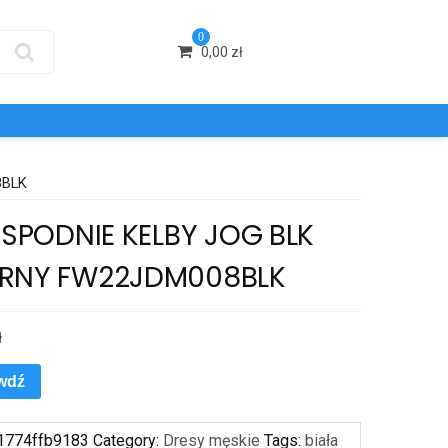
0
0,00
zł
8BLK
A SPODNIE KELBY JOG BLK
RNY FW22JDM008BLK
ł
wdź
1774ffb9183
Category:
Dresy męskie
Tags:
biała