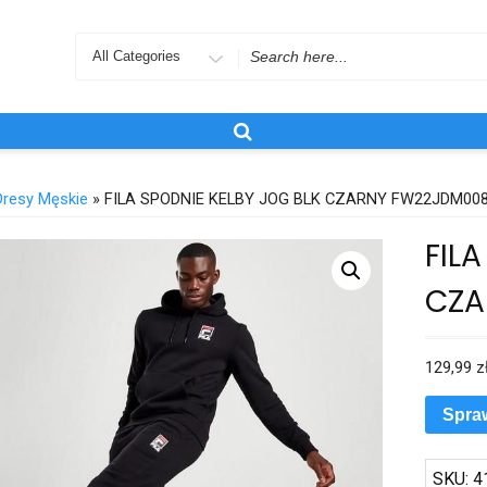
Search
for
Dresy Męskie
» FILA SPODNIE KELBY JOG BLK CZARNY FW22JDM00
FIL
CZA
129,99
z
Spra
SKU:
4