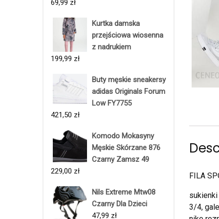
69,99
zł
Kurtka damska
przejściowa wiosenna
z nadrukiem
199,99
zł
Buty męskie sneakersy
adidas Originals Forum
Low FY7755
421,50
zł
Komodo Mokasyny
Desc
Męskie Skórzane 876
Czarny Zamsz 49
229,00
zł
FILA SP
Nils Extreme Mtw08
sukienki
Czarny Dla Dzieci
3/4, gal
47,99
zł
nike roz