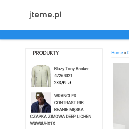
Skip
to
jteme.pl
content
PRODUKTY
Home
»
Bluzy Tony Backer
47264021
283,99
zł
WRANGLER
CONTRAST RIB
BEANIE MĘSKA
CZAPKA ZIMOWA DEEP LICHEN
W0W0UHX1X