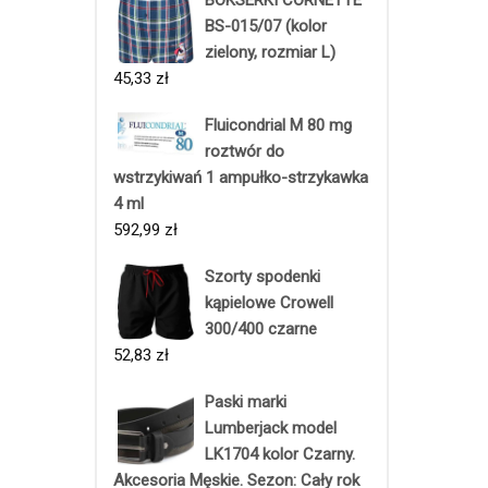
BS-015/07 (kolor
zielony, rozmiar L)
45,33
zł
Fluicondrial M 80 mg
roztwór do
wstrzykiwań 1 ampułko-strzykawka
4 ml
592,99
zł
Szorty spodenki
kąpielowe Crowell
300/400 czarne
52,83
zł
Paski marki
Lumberjack model
LK1704 kolor Czarny.
Akcesoria Męskie. Sezon: Cały rok