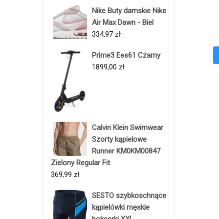
Nike Buty damskie Nike
Air Max Dawn - Biel
334,97
zł
Prime3 Ees61 Czarny
1899,00
zł
Calvin Klein Swimwear
Szorty kąpielowe
Runner KM0KM00847
Zielony Regular Fit
369,99
zł
SESTO szybkoschnące
kąpielówki męskie
bokserki XXL