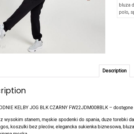
bluza 
polo
,
s
Description
ription
ODNIE KELBY JOG BLK CZARNY FW22JDM008BLK – dostępne w
 z wysokim stanem, męskie spodenki do spania, duze torebki dam
egos, koszulki bez pleców, elegancka sukienka biznesowa, bluza
pinana meska