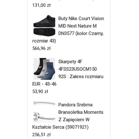
131,00
zł
Buty Nike Court Vision
MID Next Nature M
DN3577 (kolor Czarny,
rozmiar 43)
566,96
zł
Skarpety 4F
4FSS23USOCM150
92S : Zakres rozmiaru
EUR - 43-46
53,90
zł
Pandora Srebrna
Bransoletka Moments
Z Zapięciem W
Kształcie Serca (59071921)
256,51
zł