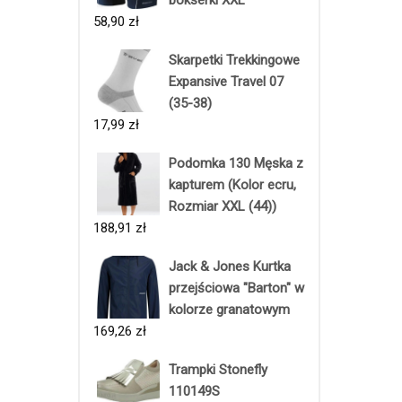
58,90
zł
Skarpetki Trekkingowe
Expansive Travel 07
(35-38)
17,99
zł
Podomka 130 Męska z
kapturem (Kolor ecru,
Rozmiar XXL (44))
188,91
zł
Jack & Jones Kurtka
przejściowa "Barton" w
kolorze granatowym
169,26
zł
Trampki Stonefly
110149S