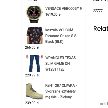
VERSACE VEBQ005/19
yyyyy
1619,00
zł
Rela
koszula VOLCOM
Pleasure Cruise S S
Black (BLK)
266,00
zł
WRANGLER TEXAS
SLIM GAME ON
W12ST112E
229,99
zł
KENT 287 OLIWKA -
Skórzane sztyblety
męskie - Zielony
239,00
zł
adid