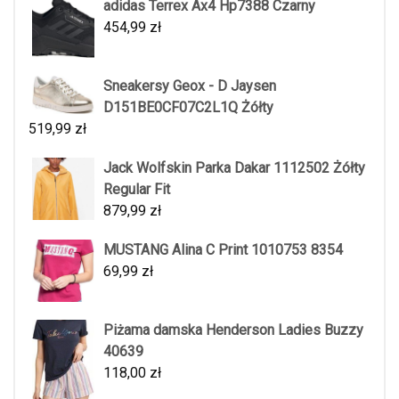
adidas Terrex Ax4 Hp7388 Czarny
454,99
zł
Sneakersy Geox - D Jaysen
D151BE0CF07C2L1Q Żółty
519,99
zł
Jack Wolfskin Parka Dakar 1112502 Żółty
Regular Fit
879,99
zł
MUSTANG Alina C Print 1010753 8354
69,99
zł
Piżama damska Henderson Ladies Buzzy
40639
118,00
zł