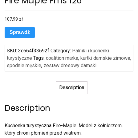
Fire Maple Fms 126
107,99
zł
Sprawdź
SKU:
3c664f33692f
Category:
Palniki i kuchenki
turystyczne
Tags:
coalition marka
,
kurtki damskie zimowe
,
spodnie męskie
,
zestaw dresowy damski
Description
Description
Kuchenka turystyczna Fire-Maple. Model z kołnierzem,
który chroni płomień przed wiatrem.