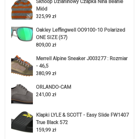
Skhoop Dzianinowy Czapka Nina Beanie
Miód
325,99
zł
Oakley Leffingwell OO9100-10 Polarized
ONE SIZE (57)
809,00
zł
Merrell Alpine Sneaker J003277 : Rozmiar
- 46,5
380,99
zł
ORLANDO-CAM
241,00
zł
Klapki LYLE & SCOTT - Easy Slide FW1407
True Black 572
159,99
zł