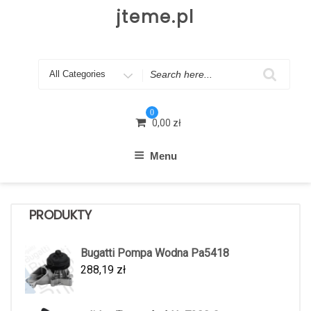
Skip
jteme.pl
to
content
Search
for
0
0,00
zł
Menu
PRODUKTY
Bugatti Pompa Wodna Pa5418
288,19
zł