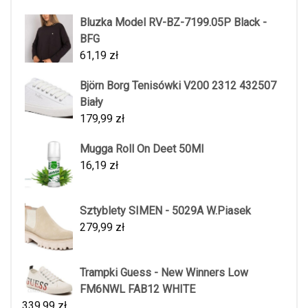
Bluzka Model RV-BZ-7199.05P Black -
BFG
61,19
zł
Björn Borg Tenisówki V200 2312 432507
Biały
179,99
zł
Mugga Roll On Deet 50Ml
16,19
zł
Sztyblety SIMEN - 5029A W.Piasek
279,99
zł
Trampki Guess - New Winners Low
FM6NWL FAB12 WHITE
339,99
zł