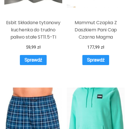
Esbit Składane tytanowy
Mammut Czapka Z
kuchenka do trudno
Daszkiem Pani Cap
paliwo stałe ST11.5-TI
Czarna Magma
59,99
zł
177,99
zł
Sprawdź
Sprawdź