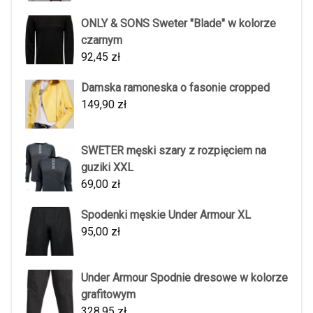
ONLY & SONS Sweter "Blade" w kolorze
czarnym
92,45
zł
Damska ramoneska o fasonie cropped
149,90
zł
SWETER męski szary z rozpięciem na
guziki XXL
69,00
zł
Spodenki męskie Under Armour XL
95,00
zł
Under Armour Spodnie dresowe w kolorze
grafitowym
328,95
zł