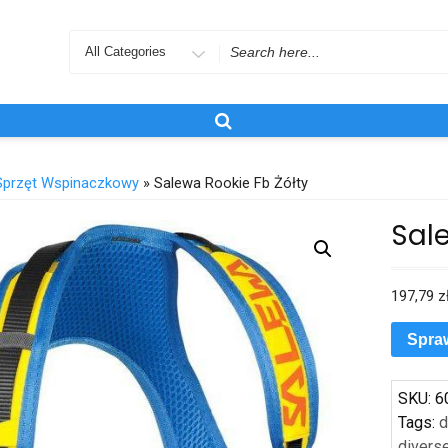
Search
for
Sprzęt Wspinaczkowy
» Salewa Rookie Fb Żółty
Sale
197,79
z
Spra
SKU:
6
Tags:
d
divers