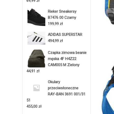
69,99
zł
Rieker Sneakersy
B7476 00 Czarny
199,99
zł
ADIDAS SUPERSTAR
494,99
zł
Czapka zimowa beanie
męska 4F H4Z22
CAM005 M Zielony
44,91
zł
Okulary
przeciwsłoneczne
RAY-BAN 3691 001/31
51
455,00
zł