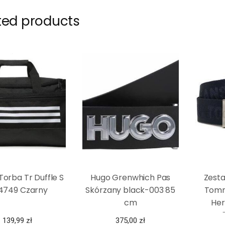
ted products
Torba Tr Duffle S
Hugo Grenwhich Pas
Zest
4749 Czarny
Skórzany black-003 85
Tomm
cm
Her
AM0
139,99
zł
375,00
zł