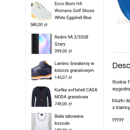
Ecco Biom H4
Womens Golf Shoes
White Eggshell Blue
580,00
zł
Redmi 9A 2/32GB
Szary
399,00
zł
Desc
Lamino Sneakersy w
kolorze granatowym
145,07
zł
Rookie F
wygodna 
Kurtka softshell CASA
MODA granatowa
bluzki d
749,00
zł
z klamrą
Biała taliowana
yyyyy
koszula