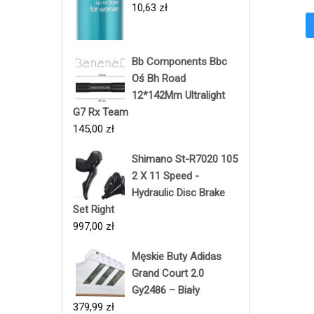
10,63
zł
Bb Components Bbc
Oś Bh Road
12*142Mm Ultralight
G7 Rx Team
145,00
zł
Shimano St-R7020 105
2 X 11 Speed -
Hydraulic Disc Brake
Set Right
997,00
zł
Męskie Buty Adidas
Grand Court 2.0
Gy2486 – Biały
379,99
zł