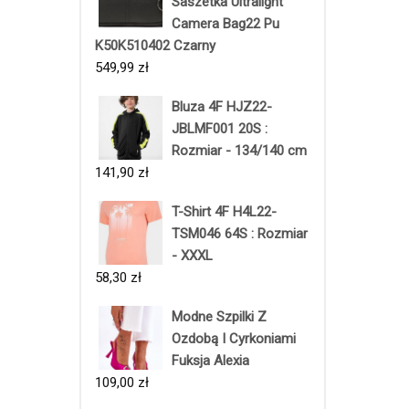
Saszetka Ultralight
Camera Bag22 Pu
K50K510402 Czarny
549,99
zł
Bluza 4F HJZ22-
JBLMF001 20S :
Rozmiar - 134/140 cm
141,90
zł
T-Shirt 4F H4L22-
TSM046 64S : Rozmiar
- XXXL
58,30
zł
Modne Szpilki Z
Ozdobą I Cyrkoniami
Fuksja Alexia
109,00
zł