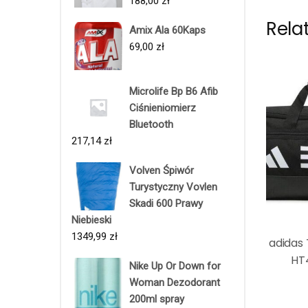
188,00
zł
Rela
Amix Ala 60Kaps
69,00
zł
Microlife Bp B6 Afib
Ciśnieniomierz
Bluetooth
217,14
zł
Volven Śpiwór
Turystyczny Vovlen
Skadi 600 Prawy
Niebieski
1349,99
zł
adidas 
HT
Nike Up Or Down for
Woman Dezodorant
200ml spray