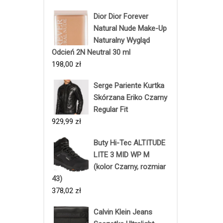
Dior Dior Forever
Natural Nude Make-Up
Naturalny Wygląd
Odcień 2N Neutral 30 ml
198,00
zł
Serge Pariente Kurtka
Skórzana Eriko Czarny
Regular Fit
929,99
zł
Buty Hi-Tec ALTITUDE
LITE 3 MID WP M
(kolor Czarny, rozmiar
43)
378,02
zł
Calvin Klein Jeans