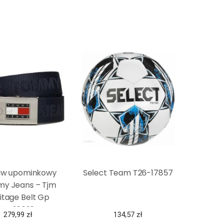
aw upominkowy
Select Team T26-17857
y Jeans – Tjm
itage Belt Gp
AM10632 BDS
279,99
zł
134,57
zł