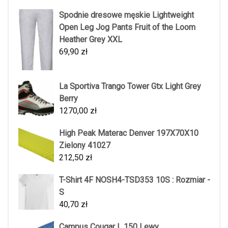
Spodnie dresowe męskie Lightweight
Open Leg Jog Pants Fruit of the Loom
Heather Grey XXL
69,90
zł
La Sportiva Trango Tower Gtx Light Grey
Berry
1270,00
zł
High Peak Materac Denver 197X70X10
Zielony 41027
212,50
zł
T-Shirt 4F NOSH4-TSD353 10S : Rozmiar -
S
40,70
zł
Campus Cougar L 150 Lewy