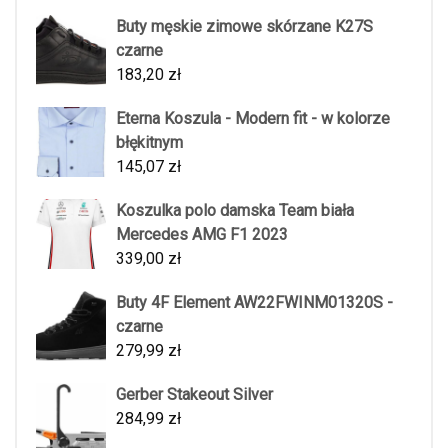
Buty męskie zimowe skórzane K27S
czarne
183,20
zł
Eterna Koszula - Modern fit - w kolorze
błękitnym
145,07
zł
Koszulka polo damska Team biała
Mercedes AMG F1 2023
339,00
zł
Buty 4F Element AW22FWINM01320S -
czarne
279,99
zł
Gerber Stakeout Silver
284,99
zł