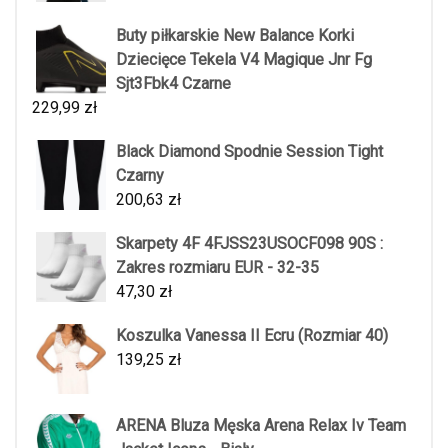
Buty piłkarskie New Balance Korki
Dziecięce Tekela V4 Magique Jnr Fg
Sjt3Fbk4 Czarne
229,99
zł
Black Diamond Spodnie Session Tight
Czarny
200,63
zł
Skarpety 4F 4FJSS23USOCF098 90S :
Zakres rozmiaru EUR - 32-35
47,30
zł
Koszulka Vanessa II Ecru (Rozmiar 40)
139,25
zł
ARENA Bluza Męska Arena Relax Iv Team