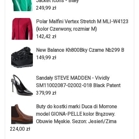
Jacket Icons - Biały
249,99
zł
Polar Malfini Vertex Stretch M MLI-W4123
(kolor Czerwony, rozmiar M)
142,42
zł
New Balance Kh800Bky Czarne Nb299 B
149,99
zł
Sandały STEVE MADDEN - Vividly
SM11002087-02002-018 Black Patent
379,99
zł
Buty do kostki marki Duca di Morrone
model GIONA-PELLE kolor Brązowy.
Obuwie Męskie. Sezon: Jesień/Zima
224,00
zł