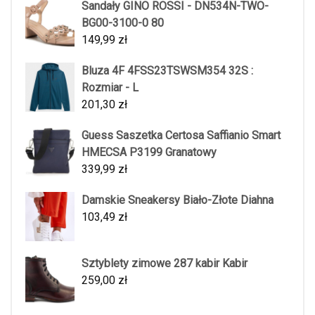
Sandały GINO ROSSI - DN534N-TWO-
BG00-3100-0 80
149,99
zł
Bluza 4F 4FSS23TSWSM354 32S :
Rozmiar - L
201,30
zł
Guess Saszetka Certosa Saffianio Smart
HMECSA P3199 Granatowy
339,99
zł
Damskie Sneakersy Biało-Złote Diahna
103,49
zł
Sztyblety zimowe 287 kabir Kabir
259,00
zł