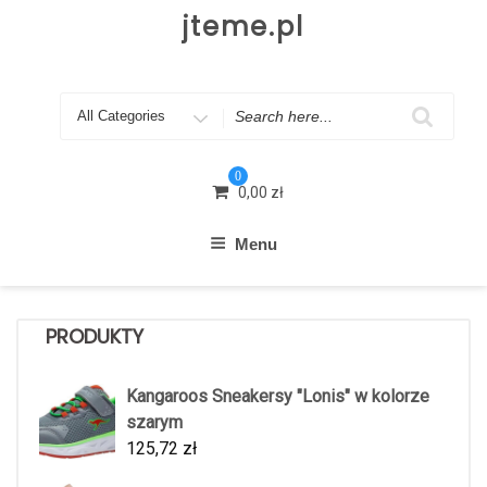
Skip
jteme.pl
to
content
Search
for
0
0,00
zł
Menu
PRODUKTY
Kangaroos Sneakersy "Lonis" w kolorze
szarym
125,72
zł