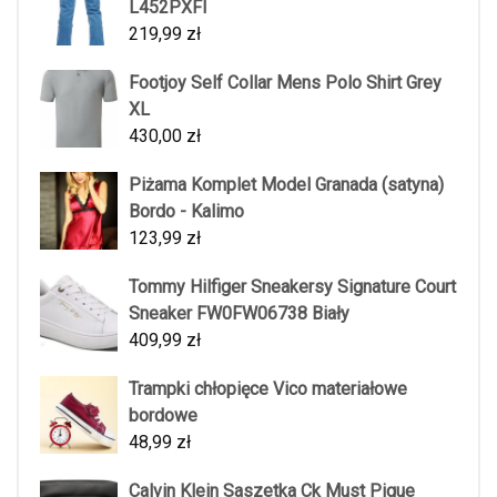
L452PXFI
219,99
zł
Footjoy Self Collar Mens Polo Shirt Grey
XL
430,00
zł
Piżama Komplet Model Granada (satyna)
Bordo - Kalimo
123,99
zł
Tommy Hilfiger Sneakersy Signature Court
Sneaker FW0FW06738 Biały
409,99
zł
Trampki chłopięce Vico materiałowe
bordowe
48,99
zł
Calvin Klein Saszetka Ck Must Pique