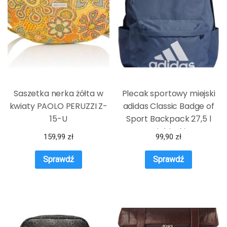
Saszetka nerka żółta w
Plecak sportowy miejski
kwiaty PAOLO PERUZZI Z-
adidas Classic Badge of
15-U
Sport Backpack 27,5 l
Niebieski
159,99
zł
99,90
zł
Sprawdź
Sprawdź