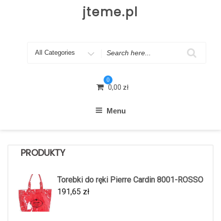
Skip
jteme.pl
to
content
Search
for
0
0,00
zł
Menu
PRODUKTY
Torebki do ręki Pierre Cardin 8001-ROSSO
191,65
zł