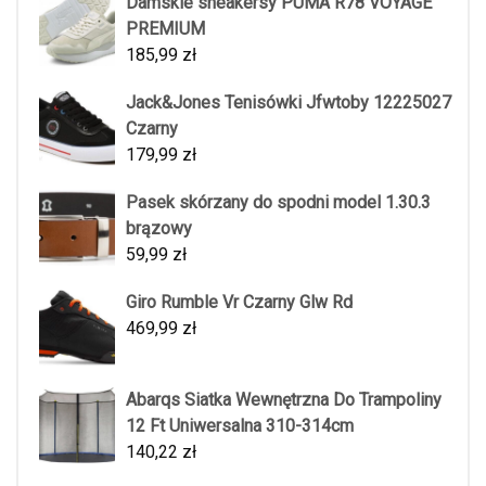
Damskie sneakersy PUMA R78 VOYAGE
PREMIUM
185,99
zł
Jack&Jones Tenisówki Jfwtoby 12225027
Czarny
179,99
zł
Pasek skórzany do spodni model 1.30.3
brązowy
59,99
zł
Giro Rumble Vr Czarny Glw Rd
469,99
zł
Abarqs Siatka Wewnętrzna Do Trampoliny
12 Ft Uniwersalna 310-314cm
140,22
zł