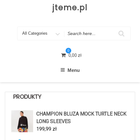
Skip
jteme.pl
to
content
Search
for
0
0,00
zł
Menu
PRODUKTY
CHAMPION BLUZA MOCK TURTLE NECK
LONG SLEEVES
199,99
zł