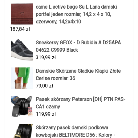
came L active bags Su L Lana damski
portfel jeden rozmiar, 14,2 x 4 x 10,
czerwony, 14,2x4x10
187,84
zł
Sneakersy GEOX - D Rubidia A D25APA
04622 C9999 Black
319,99
zł
Damskie Skórzane Gładkie Klapki Złote
Cerise rozmiar: 36
79,00
zł
Pasek skórzany Peterson [DH] PTN PAS-
CA1 czarny
119,99
zł
Skórzany pasek damski podkowa
kowbojski BELTIMORE D56 : Kolory -