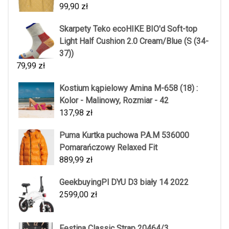
99,90
zł
Skarpety Teko ecoHIKE BIO'd Soft-top
Light Half Cushion 2.0 Cream/Blue (S (34-
37))
79,99
zł
Kostium kąpielowy Amina M-658 (18) :
Kolor - Malinowy, Rozmiar - 42
137,98
zł
Puma Kurtka puchowa P.A.M 536000
Pomarańczowy Relaxed Fit
889,99
zł
GeekbuyingPl DYU D3 biały 14 2022
2599,00
zł
Festina Classic Strap 20464/3