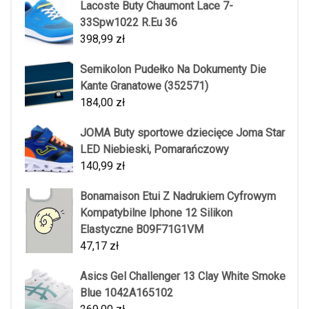
Lacoste Buty Chaumont Lace 7-
33Spw1022 R.Eu 36
398,99
zł
Semikolon Pudełko Na Dokumenty Die
Kante Granatowe (352571)
184,00
zł
JOMA Buty sportowe dziecięce Joma Star
LED Niebieski, Pomarańczowy
140,99
zł
Bonamaison Etui Z Nadrukiem Cyfrowym
Kompatybilne Iphone 12 Silikon
Elastyczne B09F71G1VM
47,17
zł
Asics Gel Challenger 13 Clay White Smoke
Blue 1042A165102