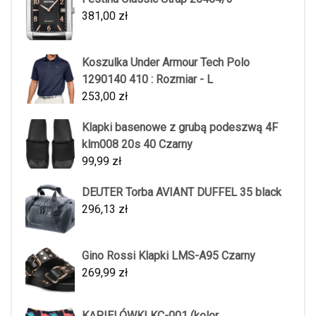
381,00
zł
Koszulka Under Armour Tech Polo
1290140 410 : Rozmiar - L
253,00
zł
Klapki basenowe z grubą podeszwą 4F
klm008 20s 40 Czarny
99,99
zł
DEUTER Torba AVIANT DUFFEL 35 black
296,13
zł
Gino Rossi Klapki LMS-A95 Czarny
269,99
zł
KĄPIELÓWKI KC-001 (kolor