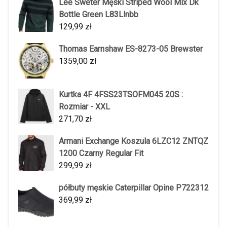
Lee Sweter Męski Striped Wool Mix Dk
Bottle Green L83Llnbb
129,99
zł
Thomas Earnshaw ES-8273-05 Brewster
1359,00
zł
Kurtka 4F 4FSS23TSOFM045 20S :
Rozmiar - XXL
271,70
zł
Armani Exchange Koszula 6LZC12 ZNTQZ
1200 Czarny Regular Fit
299,99
zł
półbuty męskie Caterpillar Opine P722312
369,99
zł