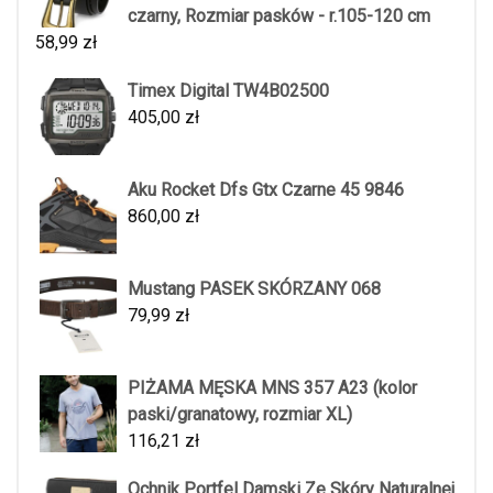
czarny, Rozmiar pasków - r.105-120 cm
58,99
zł
Timex Digital TW4B02500
405,00
zł
Aku Rocket Dfs Gtx Czarne 45 9846
860,00
zł
Mustang PASEK SKÓRZANY 068
79,99
zł
PIŻAMA MĘSKA MNS 357 A23 (kolor
paski/granatowy, rozmiar XL)
116,21
zł
Ochnik Portfel Damski Ze Skóry Naturalnej