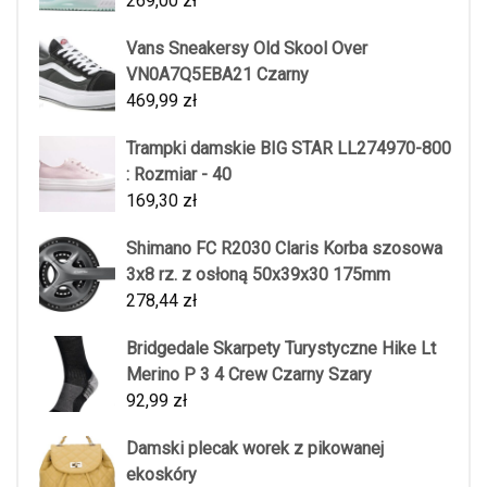
269,00
zł
Vans Sneakersy Old Skool Over
VN0A7Q5EBA21 Czarny
469,99
zł
Trampki damskie BIG STAR LL274970-800
: Rozmiar - 40
169,30
zł
Shimano FC R2030 Claris Korba szosowa
3x8 rz. z osłoną 50x39x30 175mm
278,44
zł
Bridgedale Skarpety Turystyczne Hike Lt
Merino P 3 4 Crew Czarny Szary
92,99
zł
Damski plecak worek z pikowanej
ekoskóry