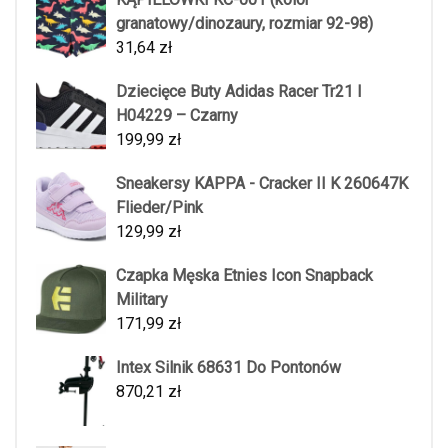
granatowy/dinozaury, rozmiar 92-98)
31,64
zł
Dziecięce Buty Adidas Racer Tr21 I
H04229 – Czarny
199,99
zł
Sneakersy KAPPA - Cracker II K 260647K
Flieder/Pink
129,99
zł
Czapka Męska Etnies Icon Snapback
Military
171,99
zł
Intex Silnik 68631 Do Pontonów
870,21
zł