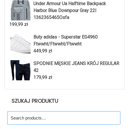
Under Armour Ua Halftime Backpack
Harbor Blue Downpour Gray 22l
1362365465Osfa
199,99
zł
Buty adidas - Superstar EG4960
Ftwwht/Ftwwht/Ftwwht
449,99
zł
SPODNIE MĘSKIE JEANS KRÓJ REGULAR
42
179,99
zł
SZUKAJ PRODUKTU
Search
for: