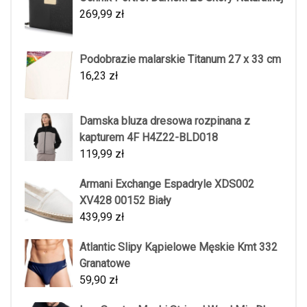
269,99
zł
Podobrazie malarskie Titanum 27 x 33 cm
16,23
zł
Damska bluza dresowa rozpinana z
kapturem 4F H4Z22-BLD018
119,99
zł
Armani Exchange Espadryle XDS002
XV428 00152 Biały
439,99
zł
Atlantic Slipy Kąpielowe Męskie Kmt 332
Granatowe
59,90
zł