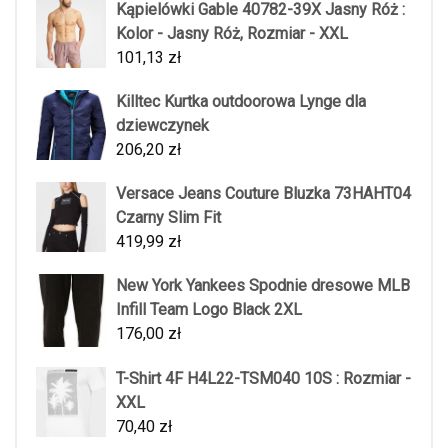
Kąpielówki Gable 40782-39X Jasny Róż :
Kolor - Jasny Róż, Rozmiar - XXL
101,13
zł
Killtec Kurtka outdoorowa Lynge dla
dziewczynek
206,20
zł
Versace Jeans Couture Bluzka 73HAHT04
Czarny Slim Fit
419,99
zł
New York Yankees Spodnie dresowe MLB
Infill Team Logo Black 2XL
176,00
zł
T-Shirt 4F H4L22-TSM040 10S : Rozmiar -
XXL
70,40
zł