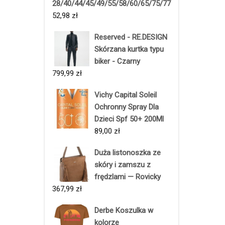
28/40/44/45/49/55/58/60/65/75/77
52,98
zł
Reserved - RE.DESIGN
Skórzana kurtka typu
biker - Czarny
799,99
zł
Vichy Capital Soleil
Ochronny Spray Dla
Dzieci Spf 50+ 200Ml
89,00
zł
Duża listonoszka ze
skóry i zamszu z
frędzlami — Rovicky
367,99
zł
Derbe Koszulka w
kolorze