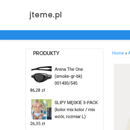
Skip
to
jteme.pl
content
PRODUKTY
Home
»
Arena The One
(smoke-gr-bk)
001430/545
86,28
zł
SLIPY MĘSKIE 3-PACK
(kolor mix kolor / mix
wzór, rozmiar L)
26,35
zł