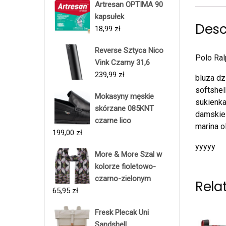
Artresan OPTIMA 90
kapsułek
Desc
18,99
zł
Reverse Sztyca Nico
Polo Ra
Vink Czarny 31,6
239,99
zł
bluza dz
softshel
Mokasyny męskie
sukienka
skórzane 085KNT
damskie 
czarne lico
marina o
199,00
zł
yyyyy
More & More Szal w
kolorze fioletowo-
czarno-zielonym
Rela
65,95
zł
Fresk Plecak Uni
Sandshell