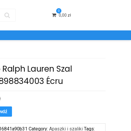
0
0,00
zł
 Ralph Lauren Szal
898834003 Écru
ł
wdź
16841a90b31
Category:
Apaszki i szaliki
Tags: