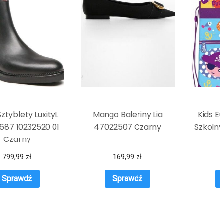
ztyblety LuxityL
Mango Baleriny Lia
Kids 
687 10232520 01
47022507 Czarny
Szkoln
Czarny
799,99
zł
169,99
zł
Sprawdź
Sprawdź