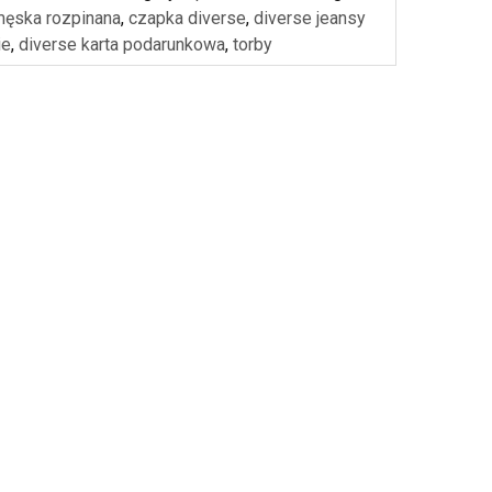
męska rozpinana
,
czapka diverse
,
diverse jeansy
ie
,
diverse karta podarunkowa
,
torby