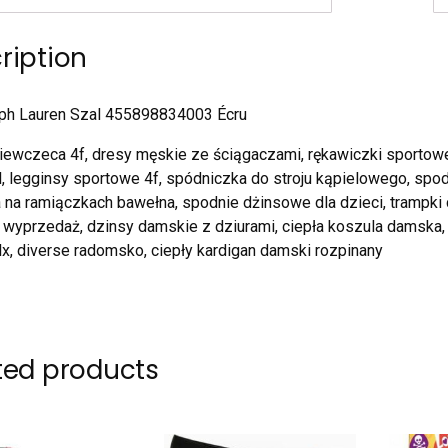
ription
lph Lauren Szal 455898834003 Écru
iewczeca 4f, dresy męskie ze ściągaczami, rękawiczki sportowe
l, legginsy sportowe 4f, spódniczka do stroju kąpielowego, spodn
 na ramiączkach bawełna, spodnie dżinsowe dla dzieci, trampk
wyprzedaż, dzinsy damskie z dziurami, ciepła koszula damska, 
lx, diverse radomsko, ciepły kardigan damski rozpinany
ted products