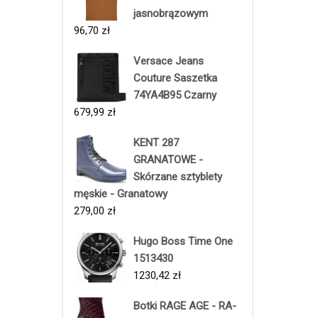
jasnobrązowym
96,70
zł
Versace Jeans
Couture Saszetka
74YA4B95 Czarny
679,99
zł
KENT 287
GRANATOWE -
Skórzane sztyblety
męskie - Granatowy
279,00
zł
Hugo Boss Time One
1513430
1230,42
zł
Botki RAGE AGE - RA-