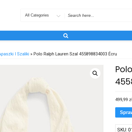
Search
for
Apaszki I Szaliki
» Polo Ralph Lauren Szal 455898834003 Écru
Polo
455
499,99
z
Spra
SKU:
0