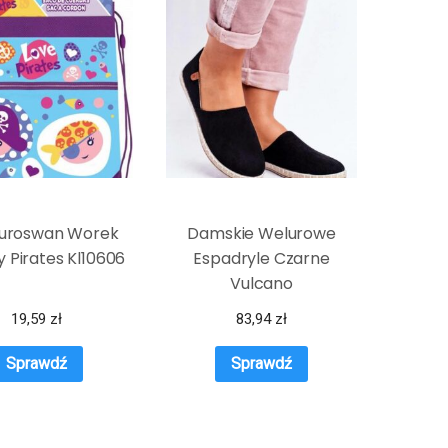
Euroswan Worek
Damskie Welurowe
y Pirates Kl10606
Espadryle Czarne
Vulcano
19,59
zł
83,94
zł
Sprawdź
Sprawdź