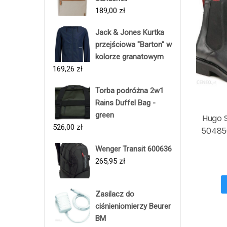
189,00
zł
Jack & Jones Kurtka
przejściowa "Barton" w
kolorze granatowym
169,26
zł
Torba podróżna 2w1
Rains Duffel Bag -
green
Hugo S
526,00
zł
50485
Wenger Transit 600636
265,95
zł
Zasilacz do
ciśnieniomierzy Beurer
BM