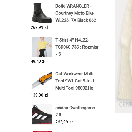
Botki WRANGLER -
Courtney Moto Bike
WL22617A Black 062
269,99
zł
T-Shirt 4F H4L22-
TSD068 73S : Rozmiar
- S
48,40
zł
Cat Workwear Multi
Tool 9W1 Cat 9-In-1
Multi Tool 980021Ig
139,00
zł
adidas Ownthegame
2.0
263,99
zł