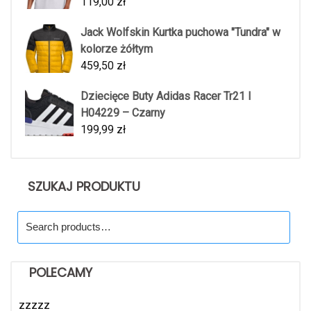
119,00
zł
Jack Wolfskin Kurtka puchowa "Tundra" w
kolorze żółtym
459,50
zł
Dziecięce Buty Adidas Racer Tr21 I
H04229 – Czarny
199,99
zł
SZUKAJ PRODUKTU
Search
for:
POLECAMY
zzzzz