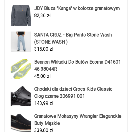
JDY Bluza "Kanga" w kolorze granatowym
82,36
zł
SANTA CRUZ - Big Pants Stone Wash
(STONE WASH )
315,00
zł
Bennon Wkładki Do Butów Ecorna D41601
46 38044R
45,00
zł
Chodaki dla dzieci Crocs Kids Classic
Clog czarne 206991 001
143,99
zł
Granatowe Mokasyny Wrangler Eleganckie
Buty Męskie
339,00
zł