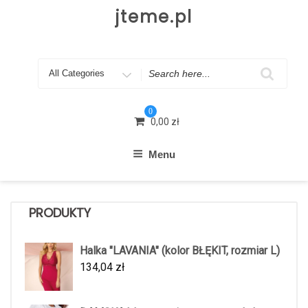
Skip
jteme.pl
to
content
Search
for
0
0,00
zł
Menu
PRODUKTY
Halka "LAVANIA" (kolor BŁĘKIT, rozmiar L)
134,04
zł