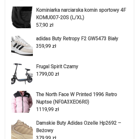
Kominiarka narciarska komin sportowy 4F
KOMU007-20S (L/XL)
57,90
zł
adidas Buty Retropy F2 GW5473 Biały
359,99
zł
Frugal Spirit Czarny
1799,00
zł
The North Face W Printed 1996 Retro
Nuptse (NF0A3XEO6R0)
1119,99
zł
Damskie Buty Adidas Ozelle Hp2692 –
Beżowy
379,99
zł