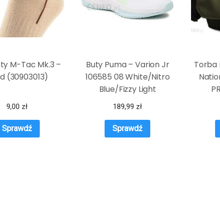
ty M-Tac Mk.3 –
Buty Puma – Varion Jr
Torba 
d (30903013)
106585 08 White/Nitro
Natio
Blue/Fizzy Light
PR
9,00
zł
189,99
zł
Sprawdź
Sprawdź