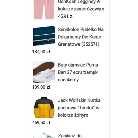
OshKosh Legginsy w
kolorze jasnoróżowym
45,91
zł
Semikolon Pudełko Na
Dokumenty Die Kante
Granatowe (352571)
184,00
zł
Buty damskie Puma
Bari 37 ecru trampki
sneakersy
139,00
zł
Jack Wolfskin Kurtka
puchowa "Tundra" w
kolorze żółtym
459,50
zł
Zasilacz do