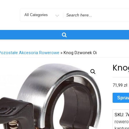
Search
for
Pozostałe Akcesoria Rowerowe
» Knog Dzwonek Oi
Kno
71,99
zł
Spra
SKU:
7
rower
kaptu