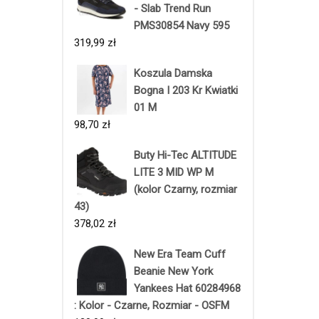
- Slab Trend Run
PMS30854 Navy 595
319,99
zł
Koszula Damska
Bogna I 203 Kr Kwiatki
01 M
98,70
zł
Buty Hi-Tec ALTITUDE
LITE 3 MID WP M
(kolor Czarny, rozmiar
43)
378,02
zł
New Era Team Cuff
Beanie New York
Yankees Hat 60284968
: Kolor - Czarne, Rozmiar - OSFM