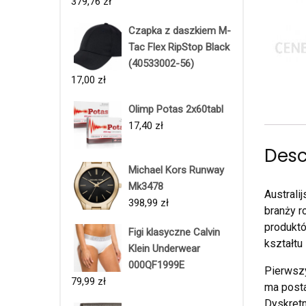
379,76
zł
Czapka z daszkiem M-
Tac Flex RipStop Black
(40533002-56)
17,00
zł
Olimp Potas 2x60tabl
17,40
zł
Desc
Michael Kors Runway
Mk3478
Australi
398,99
zł
branży r
produktó
Figi klasyczne Calvin
kształtu
Klein Underwear
000QF1999E
Pierwszy
79,99
zł
ma posta
Dyskretn