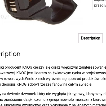
przeci
Description
ription
jski producent KNOG cieszy się coraz większym zainteresowani
owerowej. KNOG jest liderem na światowym rynku w projektowani
w rowerowych.Wiele z nich wyróżnia się spośród produktów of
 i designu. KNOG zdobył rzeszę fanów na całym świecie.
 na świecie dzwonek który nie wygląda jak typowy, klasyczny 
ć pierścienia, dzięki czemu zajmuje niewiele miejsca na kierown
e, unikatowe wzornictwo oraz wykonanie z najlepszych materiał