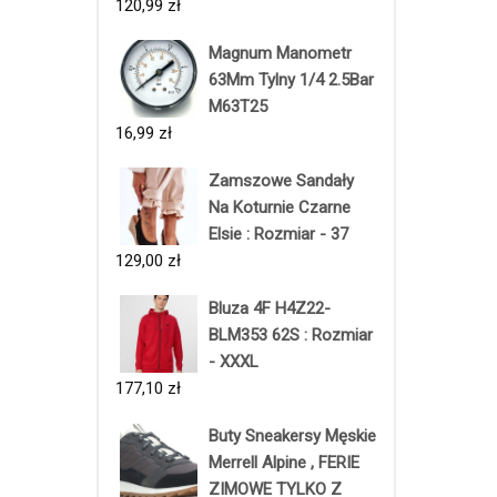
120,99
zł
Magnum Manometr
63Mm Tylny 1/4 2.5Bar
M63T25
16,99
zł
Zamszowe Sandały
Na Koturnie Czarne
Elsie : Rozmiar - 37
129,00
zł
Bluza 4F H4Z22-
BLM353 62S : Rozmiar
- XXXL
177,10
zł
Buty Sneakersy Męskie
Merrell Alpine , FERIE
ZIMOWE TYLKO Z