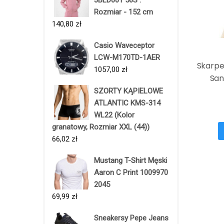
Rozmiar - 152 cm
140,80
zł
Casio Waveceptor
LCW-M170TD-1AER
Skarpe
1057,00
zł
San
SZORTY KĄPIELOWE
ATLANTIC KMS-314
WL22 (Kolor
granatowy, Rozmiar XXL (44))
66,02
zł
Mustang T-Shirt Męski
Aaron C Print 1009970
2045
69,99
zł
Sneakersy Pepe Jeans