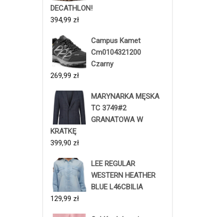
DECATHLON!
394,99
zł
Campus Kamet
Cm0104321200
Czarny
269,99
zł
MARYNARKA MĘSKA
TC 3749#2
GRANATOWA W
KRATKĘ
399,90
zł
LEE REGULAR
WESTERN HEATHER
BLUE L46CBILIA
129,99
zł