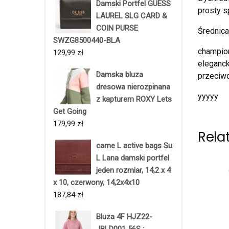
Damski Portfel GUESS
prosty s
LAUREL SLG CARD &
COIN PURSE
Średnica
SWZG8500440-BLA
champion
129,99
zł
eleganck
Damska bluza
przeciwd
dresowa nierozpinana
yyyyy
z kapturem ROXY Lets
Get Going
179,99
zł
Rela
came L active bags Su
L Lana damski portfel
jeden rozmiar, 14,2 x 4
x 10, czerwony, 14,2x4x10
187,84
zł
Bluza 4F HJZ22-
JBLD001 56S :