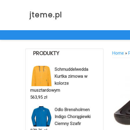
Skip
to
jteme.pl
content
PRODUKTY
Home
»
Schmuddelwedda
Kurtka zimowa w
kolorze
musztardowym
563,95
zł
Odlo Brensholmen
Indigo Chorągiewki
Ciemny Szafir