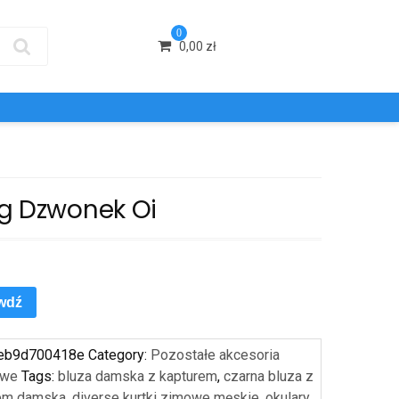
0
0,00
zł
g Dzwonek Oi
wdź
eb9d700418e
Category:
Pozostałe akcesoria
owe
Tags:
bluza damska z kapturem
,
czarna bluza z
rem damska
,
diverse kurtki zimowe męskie
,
okulary