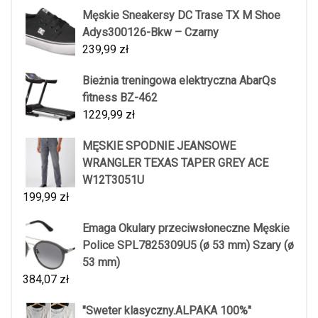
Męskie Sneakersy DC Trase TX M Shoe
Adys300126-Bkw – Czarny
239,99
zł
Bieżnia treningowa elektryczna AbarQs
fitness BZ-462
1229,99
zł
MĘSKIE SPODNIE JEANSOWE
WRANGLER TEXAS TAPER GREY ACE
W12T3051U
199,99
zł
Emaga Okulary przeciwsłoneczne Męskie
Police SPL7825309U5 (ø 53 mm) Szary (ø
53 mm)
384,07
zł
"Sweter klasyczny.ALPAKA 100%"