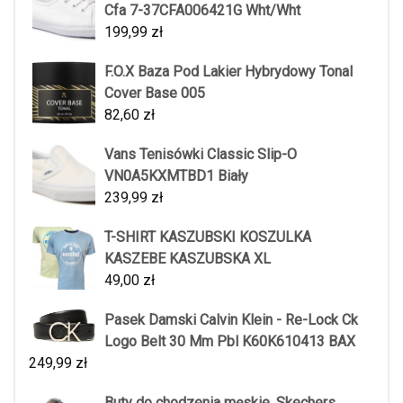
Cfa 7-37CFA006421G Wht/Wht
199,99
zł
F.O.X Baza Pod Lakier Hybrydowy Tonal
Cover Base 005
82,60
zł
Vans Tenisówki Classic Slip-O
VN0A5KXMTBD1 Biały
239,99
zł
T-SHIRT KASZUBSKI KOSZULKA
KASZEBE KASZUBSKA XL
49,00
zł
Pasek Damski Calvin Klein - Re-Lock Ck
Logo Belt 30 Mm Pbl K60K610413 BAX
249,99
zł
Buty do chodzenia męskie, Skechers