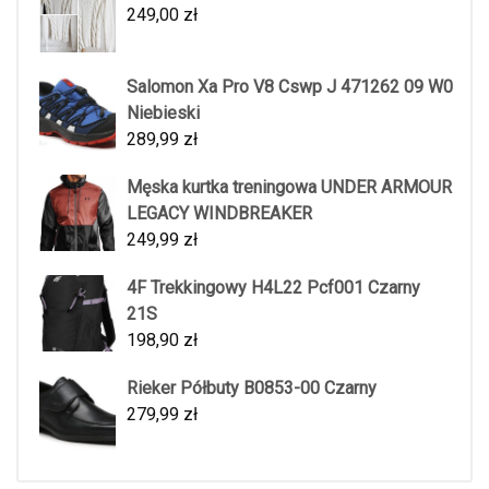
249,00
zł
Salomon Xa Pro V8 Cswp J 471262 09 W0
Niebieski
289,99
zł
Męska kurtka treningowa UNDER ARMOUR
LEGACY WINDBREAKER
249,99
zł
4F Trekkingowy H4L22 Pcf001 Czarny
21S
198,90
zł
Rieker Półbuty B0853-00 Czarny
279,99
zł