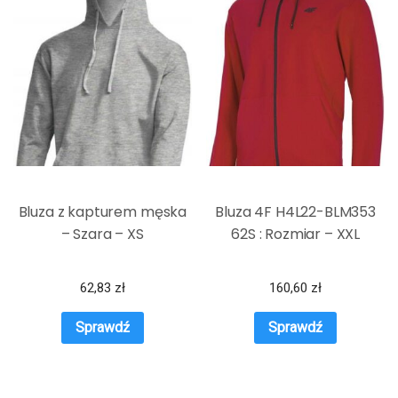
Bluza z kapturem męska
Bluza 4F H4L22-BLM353
– Szara – XS
62S : Rozmiar – XXL
62,83
zł
160,60
zł
Sprawdź
Sprawdź