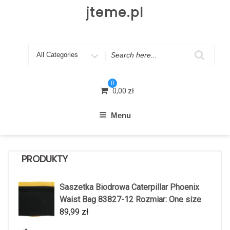
Skip
jteme.pl
to
content
Search
for
0
0,00
zł
Menu
PRODUKTY
Saszetka Biodrowa Caterpillar Phoenix
Waist Bag 83827-12 Rozmiar: One size
89,99
zł