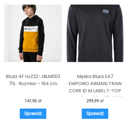
Bluza 4F HJZ22-JBLM003
Męska Bluza EA7
71S : Rozmiar – 164 cm
EMPORIO ARMANI TRAIN
CORE ID M LABEL T-TOP
RN BR 6HPM92PJ07Z0200
141,90
zł
299,99
zł
Sprawdź
Sprawdź