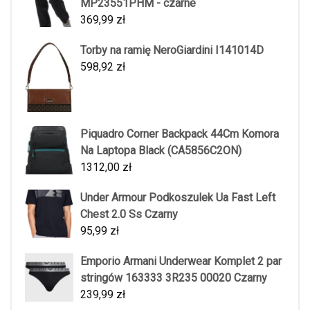
MP23551PHM - czarne
369,99
zł
Torby na ramię NeroGiardini I141014D
598,92
zł
Piquadro Corner Backpack 44Cm Komora
Na Laptopa Black (CA5856C2ON)
1312,00
zł
Under Armour Podkoszulek Ua Fast Left
Chest 2.0 Ss Czarny
95,99
zł
Emporio Armani Underwear Komplet 2 par
stringów 163333 3R235 00020 Czarny
239,99
zł