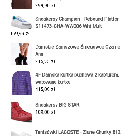
299,90
zł
Sneakersy Champion - Rebound Platfor
S11473-CHA-WW006 Wht Mult
159,99
zł
Damskie Zamszowe Śniegowce Czarne
Ann
215,25
zł
4F Damska kurtka puchowa z kapturem,
watowana kurtka
415,09
zł
Sneakersy BIG STAR
109,00
zł
Tenisówki LACOSTE - Ziane Chunky Bl 2