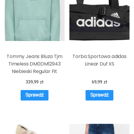
Tommy Jeans Bluza Tjm
Torba Sportowa adidas
Timeless DM0DM12943
Linear Duf XS
Niebieski Regular Fit
339,99
zł
69,99
zł
Sprawdź
Sprawdź