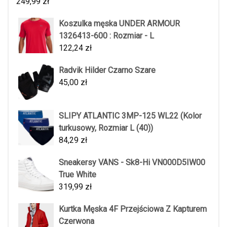
249,99
zł
Koszulka męska UNDER ARMOUR
1326413-600 : Rozmiar - L
122,24
zł
Radvik Hilder Czarno Szare
45,00
zł
SLIPY ATLANTIC 3MP-125 WL22 (Kolor
turkusowy, Rozmiar L (40))
84,29
zł
Sneakersy VANS - Sk8-Hi VN000D5IW00
True White
319,99
zł
Kurtka Męska 4F Przejściowa Z Kapturem
Czerwona