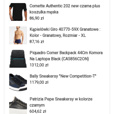
Cornette Authentic 202 new czarna plus
koszulka męska
86,90
zł
Kąpielówki Giro 40773-59X Granatowe :
Kolor - Granatowy, Rozmiar - XL
87,16
zł
Piquadro Corner Backpack 44Cm Komora
Na Laptopa Black (CA5856C2ON)
1312,00
zł
Bally Sneakersy "New Competition-T"
1179,00
zł
Patrizia Pepe Sneakersy w kolorze
czarnym
604,62
zł