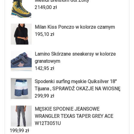
Meindl Breithorn Gtx Żółty
2149,00
zł
Milan Kiss Ponczo w kolorze czarnym
195,10
zł
Lamino Skórzane sneakersy w kolorze
granatowym
142,95
zł
Spodenki surfing męskie Quiksilver 18"
Tijuana , SPRAWDŹ OKAZJE NA WIOSNĘ
299,99
zł
MĘSKIE SPODNIE JEANSOWE
WRANGLER TEXAS TAPER GREY ACE
W12T3051U
199,99
zł