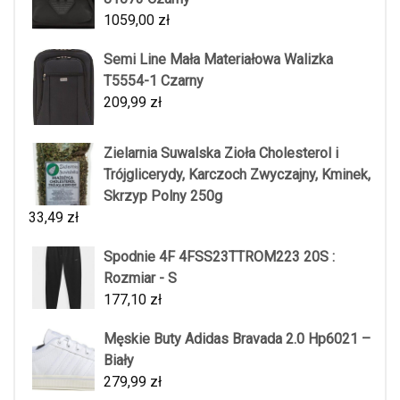
1059,00
zł
Semi Line Mała Materiałowa Walizka
T5554-1 Czarny
209,99
zł
Zielarnia Suwalska Zioła Cholesterol i
Trójglicerydy, Karczoch Zwyczajny, Kminek,
Skrzyp Polny 250g
33,49
zł
Spodnie 4F 4FSS23TTROM223 20S :
Rozmiar - S
177,10
zł
Męskie Buty Adidas Bravada 2.0 Hp6021 –
Biały
279,99
zł