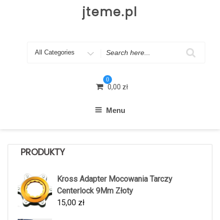
Skip
jteme.pl
to
content
Search
for
0
0,00
zł
Menu
PRODUKTY
Kross Adapter Mocowania Tarczy
Centerlock 9Mm Złoty
15,00
zł