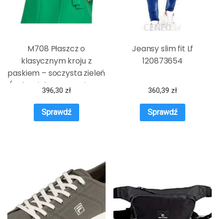
M708 Płaszcz o
Jeansy slim fit Lf
klasycznym kroju z
120873654
paskiem – soczysta zieleń
(Kolor zielony, Rozmiar XL
396,30
zł
360,39
zł
(42))
Sprawdź
Sprawdź