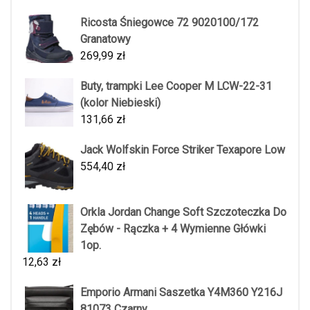
Ricosta Śniegowce 72 9020100/172
Granatowy
269,99
zł
Buty, trampki Lee Cooper M LCW-22-31
(kolor Niebieski)
131,66
zł
Jack Wolfskin Force Striker Texapore Low
554,40
zł
Orkla Jordan Change Soft Szczoteczka Do
Zębów - Rączka + 4 Wymienne Główki
1op.
12,63
zł
Emporio Armani Saszetka Y4M360 Y216J
81073 Czarny