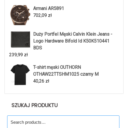
Armani AR5891
702,09
zł
Duży Portfel Męski Calvin Klein Jeans -
Logo Hardware Bifold Id K50K510441
BDS
239,99
zł
T-shirt męski OUTHORN
OTHAW22TTSHM1025 czarny M
40,26
zł
SZUKAJ PRODUKTU
Search
for: