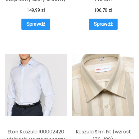
149,99
zł
106,70
zł
Sprawdź
Sprawdź
Eton Koszula 100002420
Koszula Slim Fit (wzrost