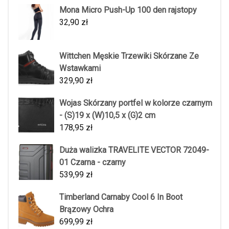
Mona Micro Push-Up 100 den rajstopy
32,90
zł
Wittchen Męskie Trzewiki Skórzane Ze
Wstawkami
329,90
zł
Wojas Skórzany portfel w kolorze czarnym
- (S)19 x (W)10,5 x (G)2 cm
178,95
zł
Duża walizka TRAVELITE VECTOR 72049-
01 Czarna - czarny
539,99
zł
Timberland Carnaby Cool 6 In Boot
Brązowy Ochra
699,99
zł