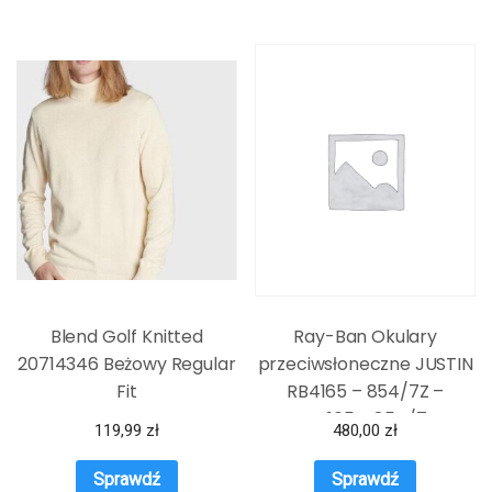
Blend Golf Knitted
Ray-Ban Okulary
20714346 Beżowy Regular
przeciwsłoneczne JUSTIN
Fit
RB4165 – 854/7Z –
RB4165 – 854/7Z
119,99
zł
480,00
zł
Sprawdź
Sprawdź