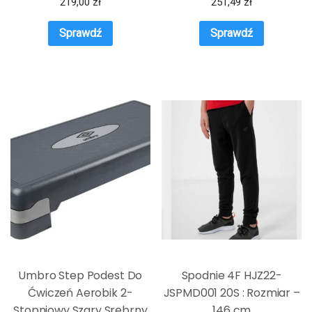
219,00
zł
251,49
zł
Sprawdź
Sprawdź
Umbro Step Podest Do
Spodnie 4F HJZ22-
Ćwiczeń Aerobik 2-
JSPMD001 20S : Rozmiar –
Stopniowy Szary Srebrny
146 cm