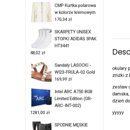
CMP Kurtka polarowa
w kolorze kremowym
170,34
zł
SKARPETY UNISEX
STOPKI ADIDAS 3PAK
HT3441
Desc
48,02
zł
Sandały LASOCKI -
okulary
WI23-FRULA-02 Gold
zniżki 
169,99
zł
zestaw c
Intel ARC A750 8GB
damska, 
Limited Edition (GR-
dzień do
ARC-INT-002)
yyyyy
1281,00
zł
SPODNIE MĘSKIE