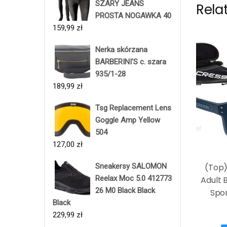
SZARY JEANS
Rela
PROSTA NOGAWKA 40
159,99
zł
Nerka skórzana
BARBERINI'S c. szara
935/1-28
189,99
zł
Tsg Replacement Lens
Goggle Amp Yellow
504
127,00
zł
Sneakersy SALOMON
(Top)
Reelax Moc 5.0 412773
Adult 
26 M0 Black Black
Spo
Black
prz
229,99
zł
,