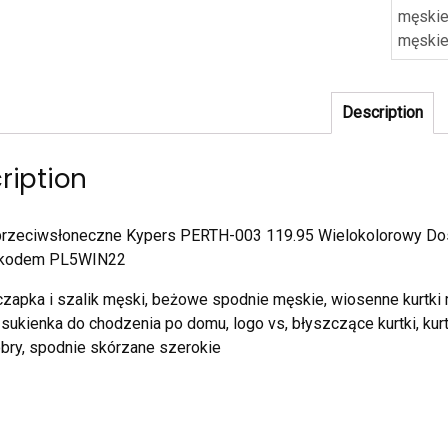
męski
męski
Description
ription
 przeciwsłoneczne Kypers PERTH-003 119.95 Wielokolorowy Dos
z kodem PL5WIN22
zapka i szalik męski, beżowe spodnie męskie, wiosenne kurtki 
sukienka do chodzenia po domu, logo vs, błyszczące kurtki, kur
bry, spodnie skórzane szerokie