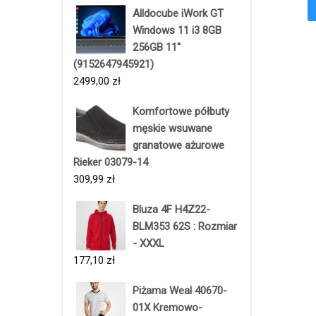
Czarn
Alldocube iWork GT
Windows 11 i3 8GB
256GB 11''
(9152647945921)
2499,00
zł
Komfortowe półbuty
męskie wsuwane
granatowe ażurowe
Rieker 03079-14
309,99
zł
Bluza 4F H4Z22-
BLM353 62S : Rozmiar
- XXXL
177,10
zł
Piżama Weal 40670-
01X Kremowo-