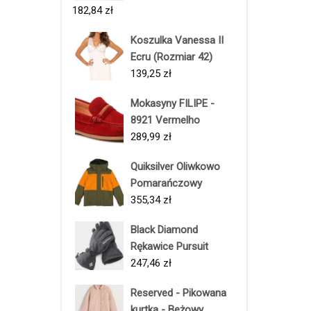
182,84
zł
Koszulka Vanessa II
Ecru (Rozmiar 42)
139,25
zł
Mokasyny FILIPE -
8921 Vermelho
289,99
zł
Quiksilver Oliwkowo
Pomarańczowy
355,34
zł
Black Diamond
Rękawice Pursuit
247,46
zł
Reserved - Pikowana
kurtka - Beżowy