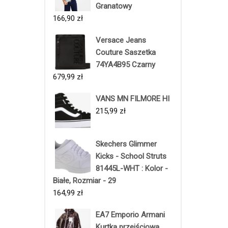
Granatowy
166,90
zł
Versace Jeans
Couture Saszetka
74YA4B95 Czarny
679,99
zł
VANS MN FILMORE HI
215,99
zł
Skechers Glimmer
Kicks - School Struts
81445L-WHT : Kolor -
Białe, Rozmiar - 29
164,99
zł
EA7 Emporio Armani
Kurtka przejściowa