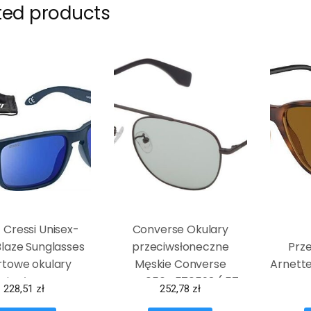
ted products
 Cressi Unisex-
Converse Okulary
Blaze Sunglasses
przeciwsłoneczne
Prz
rtowe okulary
Męskie Converse
Arnett
eciwsłoneczne
SCO056Q570598 ( 57
228,51
zł
252,78
zł
Błyszczący
mm)