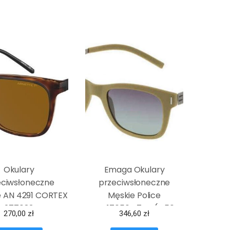
Okulary
Emaga Okulary
eciwsłoneczne
przeciwsłoneczne
e AN 4291 CORTEX
Męskie Police
277083
SPL17050G74P (ø 50
270,00
zł
346,60
zł
mm)