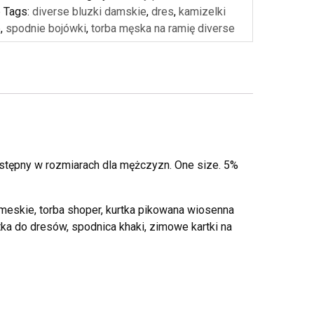
e
Tags:
diverse bluzki damskie
,
dres
,
kamizelki
e
,
spodnie bojówki
,
torba męska na ramię diverse
tępny w rozmiarach dla mężczyzn. One size. 5%
meskie, torba shoper, kurtka pikowana wiosenna
tka do dresów, spodnica khaki, zimowe kartki na