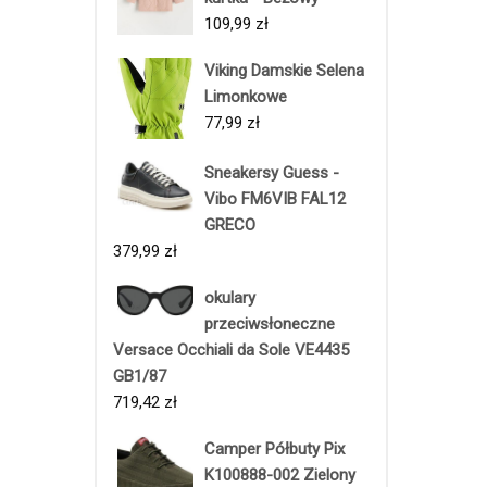
109,99
zł
Viking Damskie Selena
Limonkowe
77,99
zł
Sneakersy Guess -
Vibo FM6VIB FAL12
GRECO
379,99
zł
okulary
przeciwsłoneczne
Versace Occhiali da Sole VE4435
GB1/87
719,42
zł
Camper Półbuty Pix
K100888-002 Zielony