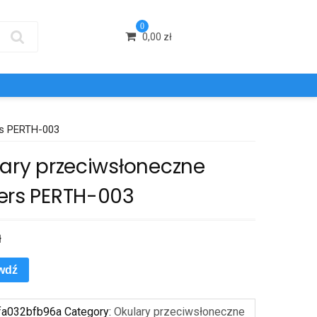
0
0,00
zł
rs PERTH-003
lary przeciwsłoneczne
ers PERTH-003
ł
wdź
fa032bfb96a
Category:
Okulary przeciwsłoneczne