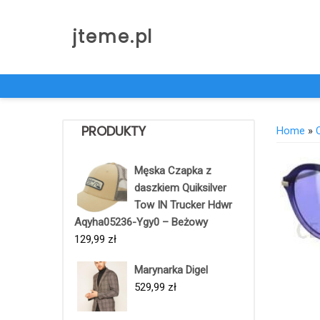
Skip
to
jteme.pl
content
PRODUKTY
Home
»
Męska Czapka z
daszkiem Quiksilver
Tow IN Trucker Hdwr
Aqyha05236-Ygy0 – Beżowy
129,99
zł
Marynarka Digel
529,99
zł