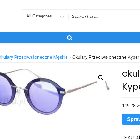
Search
for
Okulary Przeciwsłoneczne Męskie
» Okulary Przeciwsłoneczne Kype
oku
Kyp
119,78
z
Spra
SKU:
4