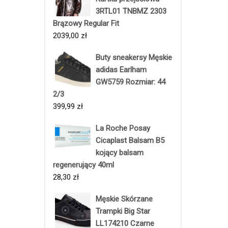
3RTL01 TNBMZ 2303
Brązowy Regular Fit
2039,00
zł
Buty sneakersy Męskie
adidas Earlham
GW5759 Rozmiar: 44
2/3
399,99
zł
La Roche Posay
Cicaplast Balsam B5
kojący balsam
regenerujący 40ml
28,30
zł
Męskie Skórzane
Trampki Big Star
LL174210 Czarne