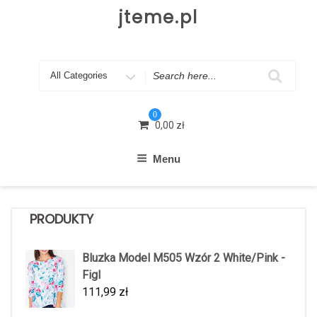
Skip
jteme.pl
to
content
Search
for
0
0,00
zł
Menu
PRODUKTY
Bluzka Model M505 Wzór 2 White/Pink -
Figl
111,99
zł