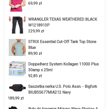
69,99
zł
WRANGLER TEXAS WEATHERED BLACK
W1218913P
229,99
zł
STRIX Essential Cut-Off Tank Top Stone
Blue
89,90
zł
Doppelherz System Kollagen 11000 Plus
30amp x 25ml
92,85
zł
Saszetka nerka U.S. Polo Assn. - Bigfork
BIUB55677MIA212 Navy
189,99
zł
Buty do biegania Mizuno Wave Skyrise 4