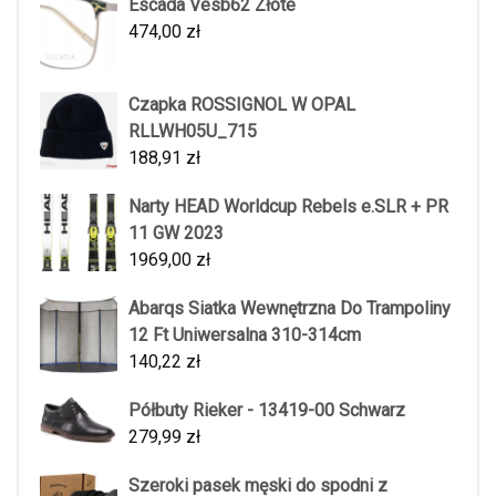
Escada Vesb62 Złote
474,00
zł
Czapka ROSSIGNOL W OPAL
RLLWH05U_715
188,91
zł
Narty HEAD Worldcup Rebels e.SLR + PR
11 GW 2023
1969,00
zł
Abarqs Siatka Wewnętrzna Do Trampoliny
12 Ft Uniwersalna 310-314cm
140,22
zł
Półbuty Rieker - 13419-00 Schwarz
279,99
zł
Szeroki pasek męski do spodni z