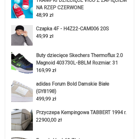
TRAMPKI DZIECIĘCE VICO Z ZAPIĘCIEM
NA RZEP CZERWONE
48,99
zł
Czapka 4F - H4Z22-CAM006 20S
49,99
zł
Buty dziecięce Skechers Thermoflux 2.0
Magnoid 403730L-BBLM Rozmiar: 31
169,99
zł
adidas Forum Bold Damskie Białe
(GY8198)
499,99
zł
Przyczepa Kempingowa TABBERT 1994 r.
22900,00
zł