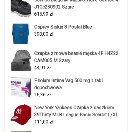
J1Gc230902 Szare
615,99
zł
Osprey Siskin 8 Postal Blue
390,00
zł
Czapka zimowa beanie męska 4F H4Z22
CAM005 M Szary
44,91
zł
Pirolam Intima Vag 500 mg 1 tabl.
dopochwowa
16,36
zł
New York Yankees Czapka z daszkiem
39Thirty MLB League Basic Scarlet L/XL
111,00
zł