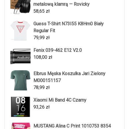
metalową klamrą — Rovicky
58,65
zł
Guess T-Shirt N73I55 K8Hm0 Biały
Regular Fit
79,99
zł
Fenix 039-462 E12 V2.0
108,00
zł
Elbrus Męska Koszulka Jari Zielony
M000151157
78,99
zł
Xiaomi Mi Band 4C Czarny
93,26
zł
MUSTANG Alina C Print 1010753 8354